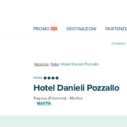
Vai al contenuto principale
PROMO
DESTINAZIONI
PARTENZ
NEW
Componi l
Vacanze
/
Italia
/
Hotel Danieli Pozzallo
Hotel
Hotel Danieli Pozzallo
Ragusa (Provincia) - Modica
MAPPA