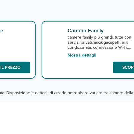
ne
Camera Family
camere family più grandi, tutte con
servizi privati, asciugacapelli, aria
condizionata, connessione Wi-Fi,
minifrigo e balcone. A pagamento,
Mostra dettagli
minibar.
IL PREZZO
SCOPR
cata. Disposizione e dettagli di arredo potrebbero variare tra camere della 