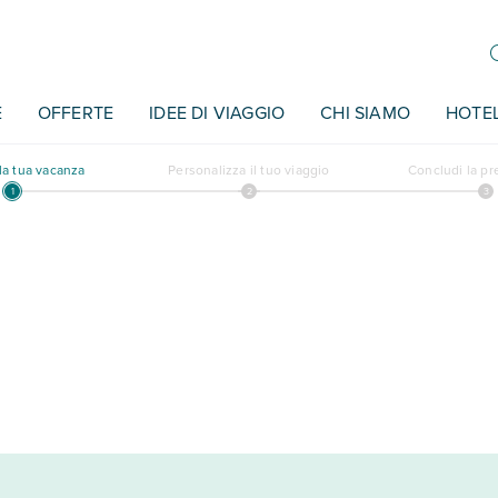
E
OFFERTE
IDEE DI VIAGGIO
CHI SIAMO
HOTE
a tua vacanza
Personalizza il tuo viaggio
Concludi la p