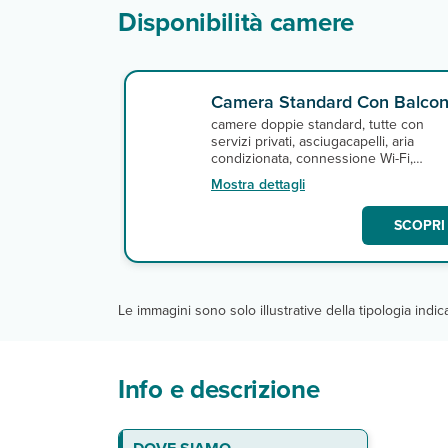
Disponibilità camere
Camera Standard Con Balco
camere doppie standard, tutte con
servizi privati, asciugacapelli, aria
condizionata, connessione Wi-Fi,
minifrigo e balcone. A pagamento,
Mostra dettagli
minibar.
SCOPRI 
Le immagini sono solo illustrative della tipologia indi
Info e descrizione
La spiaggia
Le camere
Ristoranti e bar
Servizi
DA PAGARE IN LOCO