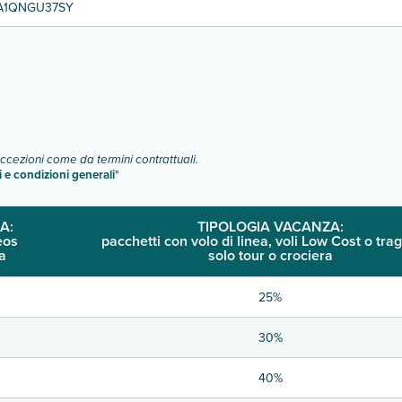
A1QNGU37SY
eccezioni come da termini contrattuali.
i e condizioni generali
"
A:
TIPOLOGIA VACANZA:
eos
pacchetti con volo di linea, voli Low Cost o trag
a
solo tour o crociera
25%
30%
40%