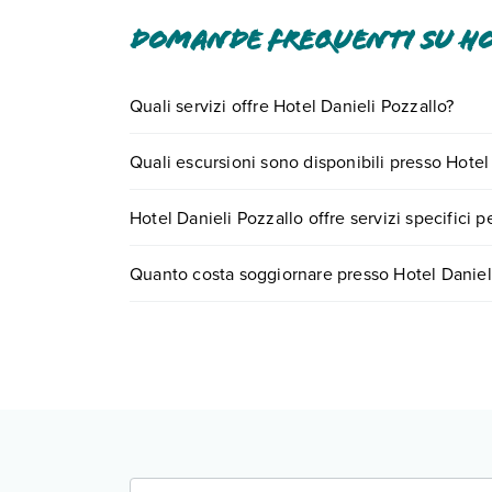
Domande frequenti su Ho
Quali servizi offre Hotel Danieli Pozzallo?
Hotel Danieli Pozzallo offre diversi servizi inclu
Quali escursioni sono disponibili presso Hotel
Scopri tutti i dettagli nel paragrafo dedicato "
Inf
Tante sono le escursioni che potrai vivere soggi
Hotel Danieli Pozzallo offre servizi specifici p
0721.17231 o
prenotando un appuntamento
.
Sì, Hotel Danieli Pozzallo offre
diversi servizi p
Quanto costa soggiornare presso Hotel Daniel
Scopri maggiori dettagli nel paragrafo dedicato "
I prezzi di Hotel Danieli Pozzallo possono variare 
quando partire.