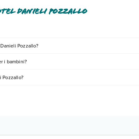
tel Danieli Pozzallo
si o a pagamento tra cui: aria condizionata, minibar, ombrelloni in piscina
 Danieli Pozzallo?
o e descrizione
".
ornando presso Hotel Danieli Pozzallo. Scoprile tutte nella
sezione de
er i bambini?
er bambini
, inclusi o a pagamento, tra cui: piscina per bambini.
i Pozzallo?
Info e descrizione
".
in base a vari fattori (per es. date, condizioni dell'hotel, ecc). Per cons