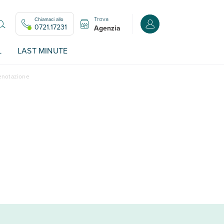
Trova
Chiamaci allo
Accedi o registrati all
0721.17231
Agenzia
L
LAST MINUTE
renotazione