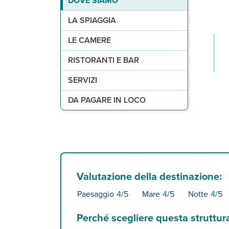
DOVE SIAMO
sabbia fine, libera o attrezzata a pagamento in l
26, camere eleganti dal sapore mediterraneo, fr
1 ristorante e 1 bar.
reception 24 h, piscina da 25 m con ombrelloni e 
Servizi facoltativi:
servizio spiaggia (1 ombrellone
LA SPIAGGIA
LE CAMERE
RISTORANTI E BAR
SERVIZI
DA PAGARE IN LOCO
Valutazione della destinazione:
Paesaggio
4
/5
Mare
4
/5
Notte
4
/5
Perché scegliere questa struttur