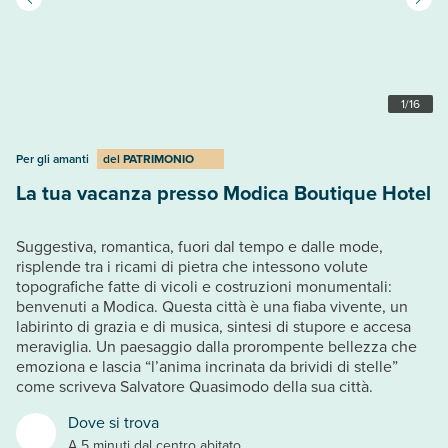
1
/
16
Per gli amanti
del
PATRIMONIO
La tua vacanza presso Modica Boutique Hotel
Suggestiva, romantica, fuori dal tempo e dalle mode,
risplende tra i ricami di pietra che intessono volute
topografiche fatte di vicoli e costruzioni monumentali:
benvenuti a Modica. Questa città è una fiaba vivente, un
labirinto di grazia e di musica, sintesi di stupore e accesa
meraviglia. Un paesaggio dalla prorompente bellezza che
emoziona e lascia “l’anima incrinata da brividi di stelle”
come scriveva Salvatore Quasimodo della sua città.
Dove si trova
A 5 minuti dal centro abitato