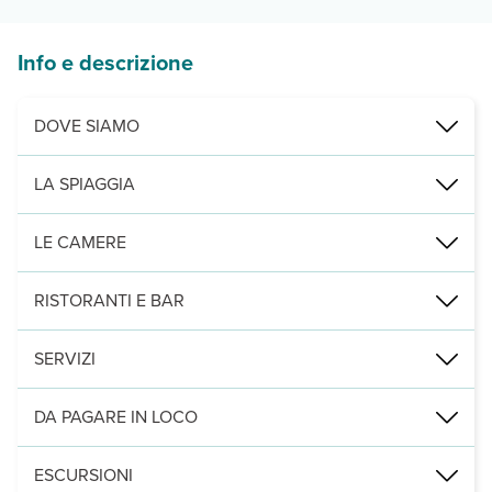
Info e descrizione
DOVE SIAMO
Modica, nel cuore della zona commerciale, a 5 km dal centro abitat
LA SPIAGGIA
A 21 km, di sabbia fine e dorata. A pagamento in loco ombrelloni e 
LE CAMERE
59 (21 m²), con servizi privati, asciugacapelli, tv, telefono, wi-fi
RISTORANTI E BAR
Un bar e un ristorante Bistrot con terrazza (colazione a buffet e 
SERVIZI
Piscina con lettini, ombrelloni e teli mare a disposizione, piccola
DA PAGARE IN LOCO
SERVIZI OBBLIGATORI DA PAGARE IN LOCO: :
eventuali animal
ESCURSIONI
SERVIZI FACOLTATIVI DA PAGARE IN LOCO:
servizio spiaggia 3