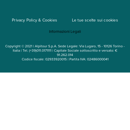
Regole per viaggiare
Cataloghi
Privacy Policy & Cookies
Le tue scelte sui cookies
Mappa del sito
Informazioni Legali
Noleggio auto
Copyright © 2021 | Alpitour S.p.A. Sede Legale: Via Lugaro, 15 - 10126 Torino -
Italia | Tel. (+39)011.0171111 | Capitale Sociale sottoscritto e versato: €
91.262.014
Codice fiscale: 02933920015 | Partita IVA: 02486000041