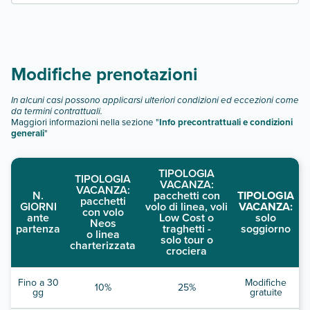
Scopri tutti i dettagli nel paragrafo dedicato "
Info e
descrizione
".
Modifiche prenotazioni
In alcuni casi possono applicarsi ulteriori condizioni ed eccezioni come
da termini contrattuali.
Maggiori informazioni nella sezione "
Info precontrattuali e condizioni
generali
"
TIPOLOGIA
TIPOLOGIA
VACANZA:
VACANZA:
N.
pacchetti con
TIPOLOGIA
pacchetti
GIORNI
volo di linea, voli
VACANZA:
con volo
ante
Low Cost o
solo
Neos
partenza
traghetti -
soggiorno
o linea
solo tour o
charterizzata
crociera
Fino a 30
Modifiche
10%
25%
gg
gratuite