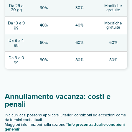
Da 29 a
Modifiche
30%
30%
20 gg
gratuite
Da 19 a 9
Modifiche
40%
40%
gg
gratuite
Da 8 a 4
60%
60%
60%
gg
Da 3 a 0
80%
80%
80%
gg
Annullamento vacanza: costi e
penali
In alcuni casi possono applicarsi ulteriori condizioni ed eccezioni come
da termini contrattuali
Maggiori informazioni nella sezione "
Info precontrattuali e condizioni
generali
"