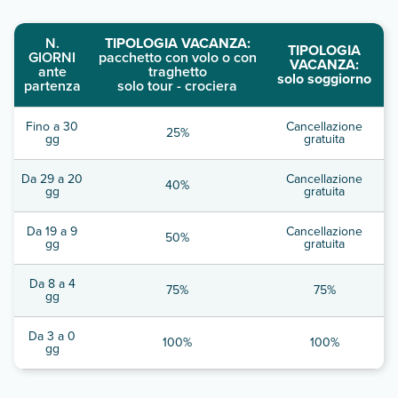
N.
TIPOLOGIA VACANZA:
TIPOLOGIA
GIORNI
pacchetto con volo o con
VACANZA:
ante
traghetto
solo soggiorno
partenza
solo tour - crociera
Fino a 30
Cancellazione
25%
gg
gratuita
Da 29 a 20
Cancellazione
40%
gg
gratuita
Da 19 a 9
Cancellazione
50%
gg
gratuita
Da 8 a 4
75%
75%
gg
Da 3 a 0
100%
100%
gg