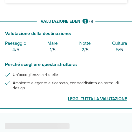
E' possibile aggiungere direttamente nella pratica del soggiorno,
Ortigia Street food
Siracusa vulcanica
VALUTAZIONE EDEN
5
/
6
Valutazione della destinazione:
Paesaggio
Mare
Notte
Cultura
4
/5
1
/5
2
/5
5
/5
Perché scegliere questa struttura:
Un’accoglienza a 4 stelle
Ambiente elegante e ricercato, contraddistinto da arredi di
design
LEGGI TUTTA LA VALUTAZIONE