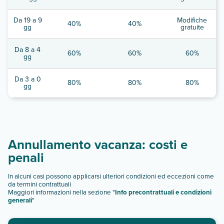
Da 19 a 9
Modifiche
40%
40%
gg
gratuite
Da 8 a 4
60%
60%
60%
gg
Da 3 a 0
80%
80%
80%
gg
Annullamento vacanza: costi e
penali
In alcuni casi possono applicarsi ulteriori condizioni ed eccezioni come
da termini contrattuali
Maggiori informazioni nella sezione "
Info precontrattuali e condizioni
generali
"