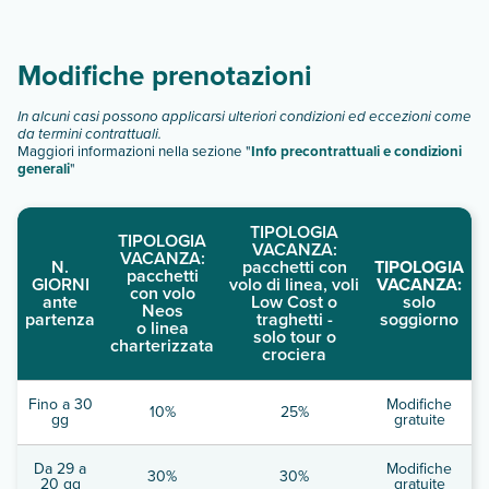
Modifiche prenotazioni
In alcuni casi possono applicarsi ulteriori condizioni ed eccezioni come
da termini contrattuali.
Maggiori informazioni nella sezione "
Info precontrattuali e condizioni
generali
"
TIPOLOGIA
TIPOLOGIA
VACANZA:
VACANZA:
N.
pacchetti con
TIPOLOGIA
pacchetti
GIORNI
volo di linea, voli
VACANZA:
con volo
ante
Low Cost o
solo
Neos
partenza
traghetti -
soggiorno
o linea
solo tour o
charterizzata
crociera
Fino a 30
Modifiche
10%
25%
gg
gratuite
Da 29 a
Modifiche
30%
30%
20 gg
gratuite