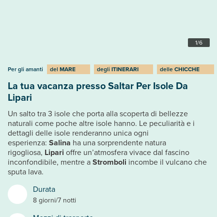
1
/
6
Per gli amanti
del
MARE
degli
ITINERARI
delle
CHICCHE
La tua vacanza presso Saltar Per Isole Da
Lipari
Un salto tra 3 isole che porta alla scoperta di bellezze
naturali come poche altre isole hanno. Le peculiarità e i
dettagli delle isole renderanno unica ogni
esperienza:
Salina
ha una sorprendente natura
rigogliosa,
Lipari
offre un’atmosfera vivace dal fascino
inconfondibile, mentre a
Stromboli
incombe il vulcano che
sputa lava.
Durata
8 giorni/7 notti