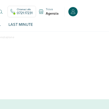
Trova
Chiamaci allo
Accedi o registrati all
0721.17231
Agenzia
L
LAST MINUTE
renotazione