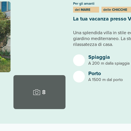
Per gli amanti
del
MARE
delle
CHICCHE
La tua vacanza presso Vi
Una splendida villa in stile
giardino mediterraneo. La stru
rilassatezza di casa.
Spiaggia
A 200 m dalla spiaggia 
Porto
A 1500 m dal porto
8