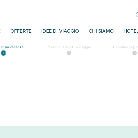
E
OFFERTE
IDEE DI VIAGGIO
CHI SIAMO
HOTE
a tua vacanza
Personalizza il tuo viaggio
Concludi la p