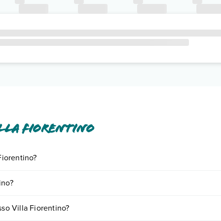
lla Fiorentino
Fiorentino?
ornando presso Villa Fiorentino. Scoprile tutte nella
sezione dedicata
o
ino?
e a vari fattori (per es. date, condizioni dell'hotel, ecc). Per consultare 
so Villa Fiorentino?