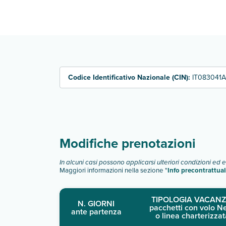
Villa Fiorentino dispone di diverse tipologie di 
camera doppia
camera tripla
monolocale
Scopri tutti i dettagli nel paragrafo dedicato "
Inf
Codice Identificativo Nazionale (CIN):
IT083041
Modifiche prenotazioni
In alcuni casi possono applicarsi ulteriori condizioni ed 
Maggiori informazioni nella sezione "
Info precontrattual
TIPOLOGIA VACANZ
N. GIORNI
pacchetti con volo N
ante partenza
o linea charterizzat