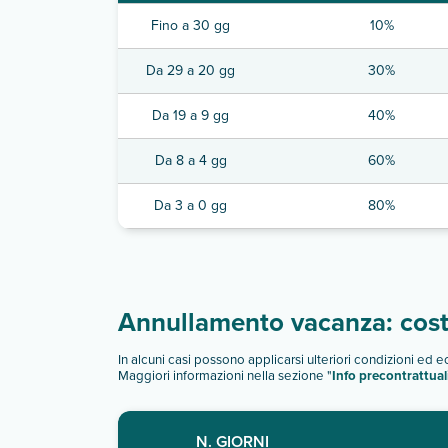
Fino a 30 gg
10%
Da 29 a 20 gg
30%
Da 19 a 9 gg
40%
Da 8 a 4 gg
60%
Da 3 a 0 gg
80%
Annullamento vacanza: costi
In alcuni casi possono applicarsi ulteriori condizioni ed 
Maggiori informazioni nella sezione "
Info precontrattual
N. GIORNI