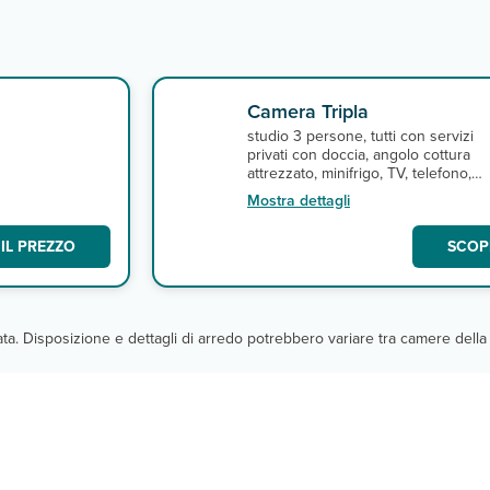
Camera Tripla
studio 3 persone, tutti con servizi
privati con doccia, angolo cottura
attrezzato, minifrigo, TV, telefono,
asciugacapelli, cassetta di sicurezza
Mostra dettagli
connessione Wi-Fi gratuita.
IL PREZZO
SCOPR
cata. Disposizione e dettagli di arredo potrebbero variare tra camere della 