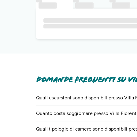
Domande frequenti su Vi
Quali escursioni sono disponibili presso Villa 
Tante sono le escursioni che potrai vivere soggi
Quanto costa soggiornare presso Villa Fiorent
0721.17231 o
prenotando un appuntamento
.
I prezzi di Villa Fiorentino possono variare in bas
Quali tipologie di camere sono disponibili pres
quando partire.