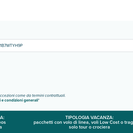
camere:
o e descrizione
".
A1B7WTYH9P
eccezioni come da termini contrattuali.
i e condizioni generali
"
A:
TIPOLOGIA VACANZA:
eos
pacchetti con volo di linea, voli Low Cost o trag
a
solo tour o crociera