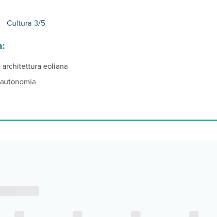
Cultura
3
/5
a:
 architettura eoliana
n autonomia