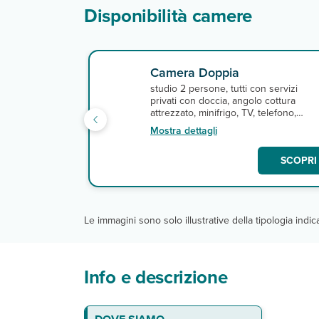
Disponibilità camere
Camera Doppia
studio 2 persone, tutti con servizi
privati con doccia, angolo cottura
attrezzato, minifrigo, TV, telefono,
asciugacapelli, cassetta di sicurezza e
Mostra dettagli
connessione Wi-Fi gratuita.
SCOPRI 
Le immagini sono solo illustrative della tipologia indi
Info e descrizione
La spiaggia
Gli appartamenti
Ristoranti e bar
Servizi
DA PAGARE IN LOCO
Escursioni
Info trasferimenti
LA QUOTA INCLUDE