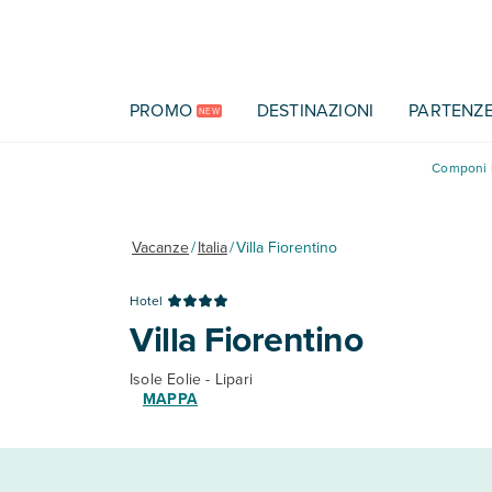
Vai al contenuto principale
PROMO
DESTINAZIONI
PARTENZ
NEW
Componi l
Vacanze
/
Italia
/
Villa Fiorentino
Hotel
Villa Fiorentino
Isole Eolie - Lipari
MAPPA