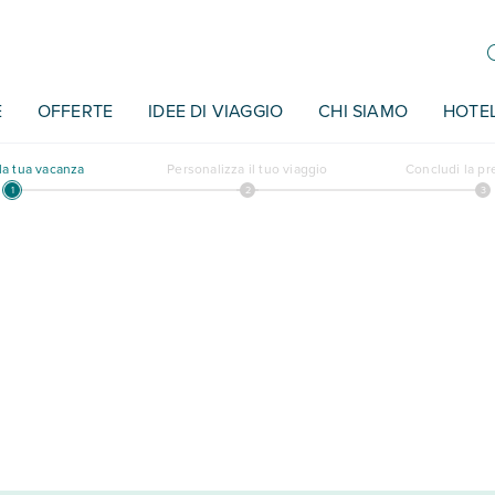
E
OFFERTE
IDEE DI VIAGGIO
CHI SIAMO
HOTE
a tua vacanza
Personalizza il tuo viaggio
Concludi la p