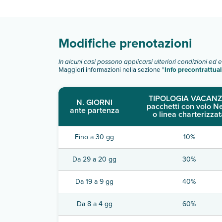
Scopri tutti i dettagli nel paragrafo dedicato "
Inf
Modifiche prenotazioni
In alcuni casi possono applicarsi ulteriori condizioni ed 
Maggiori informazioni nella sezione "
Info precontrattual
TIPOLOGIA VACANZ
N. GIORNI
pacchetti con volo N
ante partenza
o linea charterizzat
Fino a 30 gg
10%
Da 29 a 20 gg
30%
Da 19 a 9 gg
40%
Da 8 a 4 gg
60%