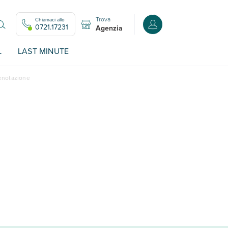
Trova
Chiamaci allo
Accedi o registrati all
0721.17231
Agenzia
L
LAST MINUTE
renotazione