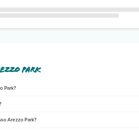
rezzo Park
zo Park?
iornando presso Arezzo Park. Scoprile tutte nella
sezione dedicata
o co
?
vari fattori (per es. date, condizioni dell'hotel, ecc). Per consultare i 
esso Arezzo Park?
ere: