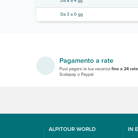
Da 8 a 4 gg
Da 3 a 0 gg
Pagamento a rate
Puoi pagare la tua vacanza
fino a 24 rat
Scalapay o Paypal.
ALPITOUR WORLD
IN 