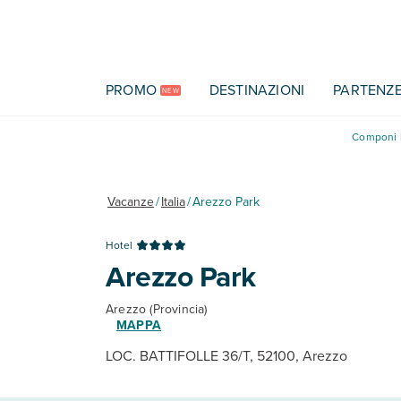
Vai al contenuto principale
PROMO
DESTINAZIONI
PARTENZ
NEW
Componi l
Vacanze
/
Italia
/
Arezzo Park
Hotel
Arezzo Park
Arezzo (Provincia)
MAPPA
LOC. BATTIFOLLE 36/T, 52100, Arezzo