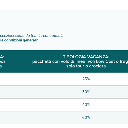
o e descrizione
".
eccezioni come da termini contrattuali.
i e condizioni generali
"
A:
TIPOLOGIA VACANZA:
eos
pacchetti con volo di linea, voli Low Cost o trag
a
solo tour o crociera
25%
30%
40%
60%