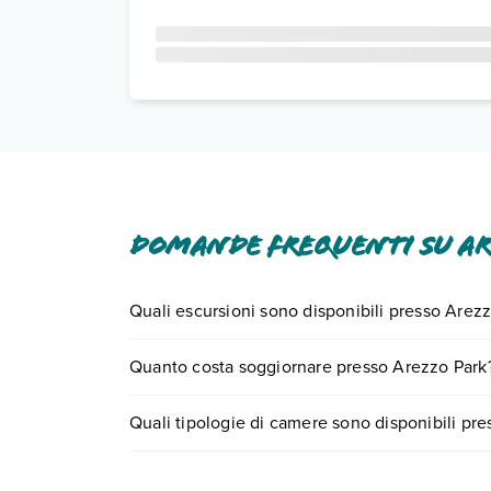
Domande frequenti su A
Quali escursioni sono disponibili presso Arez
Tante sono le escursioni che potrai vivere sogg
Quanto costa soggiornare presso Arezzo Park
o
prenotando un appuntamento
.
I prezzi di Arezzo Park possono variare in base a 
Quali tipologie di camere sono disponibili pr
partire.
Arezzo Park dispone di diverse tipologie di cam