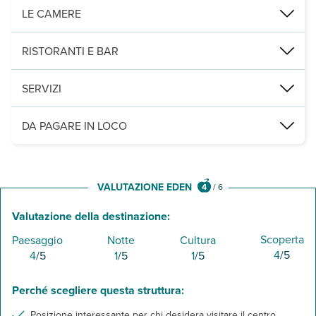
Pisa, in zona Barbaricina, circa 2,6 dal centro, 2,3 dalla Torre di P
LE CAMERE
122 camere tra stadard, superior, premium, family suite, suite junio
RISTORANTI E BAR
1 ristorante affacciato sul giardino e 1 ristorante a bordo piscina.
SERVIZI
1 piscina esterna con lettini e ombrelloni a disposizione, ampia 
DA PAGARE IN LOCO
Servizi obbligatori:
animali di piccola taglia ammessi su richiest
VALUTAZIONE EDEN
4
/
6
Valutazione della destinazione:
Scoperta
Paesaggio
Notte
Cultura
4
/5
4
/5
1
/5
1
/5
Perché scegliere questa struttura:
Posizione interessante per chi desidera visitare il centro