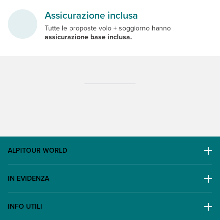
Assicurazione inclusa
Tutte le proposte volo + soggiorno hanno
assicurazione base inclusa.
ALPITOUR WORLD
AWARD
IN EVIDENZA
Il Gruppo
Escursioni
Lavora con noi
INFO UTILI
Offerte