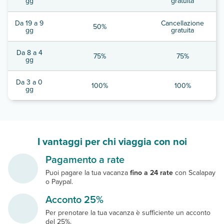
gg
gratuita
Da 19 a 9
Cancellazione
50%
gg
gratuita
Da 8 a 4
75%
75%
gg
Da 3 a 0
100%
100%
gg
I vantaggi per chi viaggia con noi
Pagamento a rate
Puoi pagare la tua vacanza
fino a 24 rate
con Scalapay
o Paypal.
Acconto 25%
Per prenotare la tua vacanza è sufficiente un acconto
del 25%.