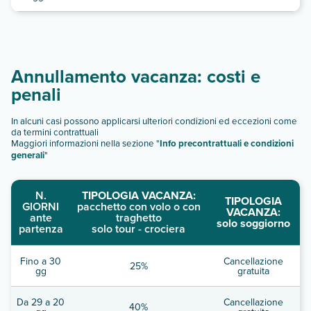
Annullamento vacanza: costi e
penali
In alcuni casi possono applicarsi ulteriori condizioni ed eccezioni come
da termini contrattuali
Maggiori informazioni nella sezione "
Info precontrattuali e condizioni
generali
"
N.
TIPOLOGIA VACANZA:
TIPOLOGIA
GIORNI
pacchetto con volo o con
VACANZA:
ante
traghetto
solo soggiorno
partenza
solo tour - crociera
Fino a 30
Cancellazione
25%
gg
gratuita
Da 29 a 20
Cancellazione
40%