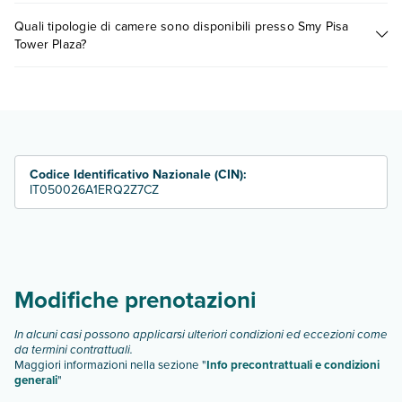
dedicata
o contatta il call center chiamando il numero
I prezzi di Smy Pisa Tower Plaza possono variare in base a vari
0721.17231 o
prenotando un appuntamento
.
Quali tipologie di camere sono disponibili presso Smy Pisa
fattori (per es. date, condizioni dell'hotel, ecc). Per consultare i
Tower Plaza?
prezzi, compila il motore di ricerca e scegli quando partire.
Smy Pisa Tower Plaza dispone di diverse tipologie di camere:
camera premium
camera premium no balcone
family
junior suite
Codice Identificativo Nazionale (CIN):
suite
IT050026A1ERQ2Z7CZ
camera superior
Scopri tutti i dettagli nel paragrafo dedicato "
Info e
descrizione
".
Modifiche prenotazioni
In alcuni casi possono applicarsi ulteriori condizioni ed eccezioni come
da termini contrattuali.
Maggiori informazioni nella sezione "
Info precontrattuali e condizioni
generali
"