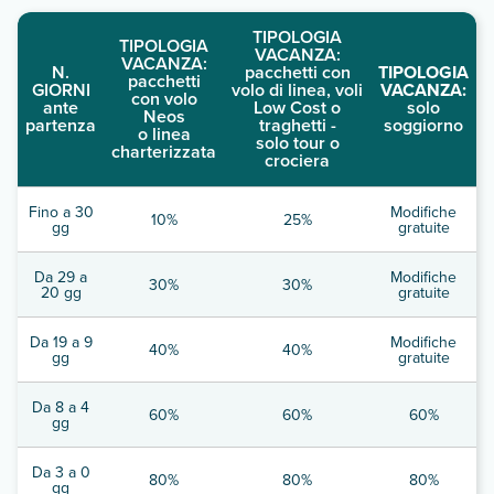
TIPOLOGIA
TIPOLOGIA
VACANZA:
VACANZA:
N.
pacchetti con
TIPOLOGIA
pacchetti
GIORNI
volo di linea, voli
VACANZA:
con volo
ante
Low Cost o
solo
Neos
partenza
traghetti -
soggiorno
o linea
solo tour o
charterizzata
crociera
Fino a 30
Modifiche
10%
25%
gg
gratuite
Da 29 a
Modifiche
30%
30%
20 gg
gratuite
Da 19 a 9
Modifiche
40%
40%
gg
gratuite
Da 8 a 4
60%
60%
60%
gg
Da 3 a 0
80%
80%
80%
gg