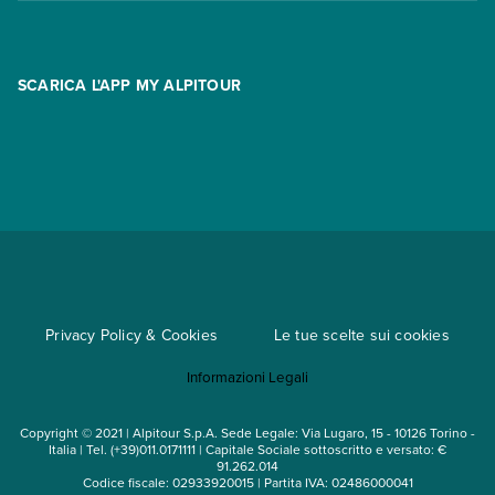
Contatti
FAQ
Promo
Area riservata
Opzione Flexi
Racconti
SCARICA L'APP MY ALPITOUR
Assicurazioni
Condizioni generali di contratto
Partnership
App My Alpitour World
Documenti per l'espatrio
Parti e Riparti
Convenzioni
Trova un'agenzia
Viaggi di gruppo
Metodi di pagamento
Regole per viaggiare
Cataloghi
Privacy Policy & Cookies
Le tue scelte sui cookies
Mappa del sito
Informazioni Legali
Noleggio auto
Copyright © 2021 | Alpitour S.p.A. Sede Legale: Via Lugaro, 15 - 10126 Torino -
Italia | Tel. (+39)011.0171111 | Capitale Sociale sottoscritto e versato: €
91.262.014
Codice fiscale: 02933920015 | Partita IVA: 02486000041