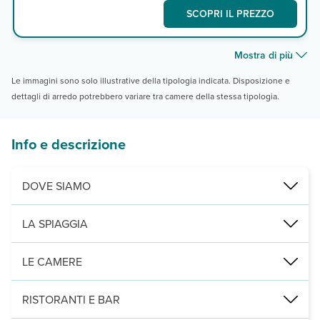
SCOPRI IL PREZZO
Mostra di più
Le immagini sono solo illustrative della tipologia indicata. Disposizione e
dettagli di arredo potrebbero variare tra camere della stessa tipologia.
Info e descrizione
DOVE SIAMO
Watamu, a 300 m dalla spiaggia di Mayungu Beach e dal Beach Clu
LA SPIAGGIA
a 300 m, spiaggia Mayungu Beach, una delle aree costiere più spetta
LE CAMERE
16 sistemazioni distribuite in bungalow indipendenti con tetto in ma
RISTORANTI E BAR