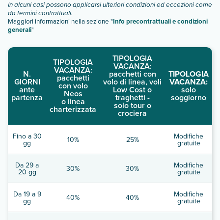
In alcuni casi possono applicarsi ulteriori condizioni ed eccezioni come
descrizione
".
da termini contrattuali.
Maggiori informazioni nella sezione "
Info precontrattuali e condizioni
generali
"
TIPOLOGIA
TIPOLOGIA
VACANZA:
VACANZA:
N.
pacchetti con
TIPOLOGIA
pacchetti
GIORNI
volo di linea, voli
VACANZA:
con volo
ante
Low Cost o
solo
Neos
partenza
traghetti -
soggiorno
o linea
solo tour o
charterizzata
crociera
Fino a 30
Modifiche
10%
25%
gg
gratuite
Da 29 a
Modifiche
30%
30%
20 gg
gratuite
Da 19 a 9
Modifiche
40%
40%
gg
gratuite