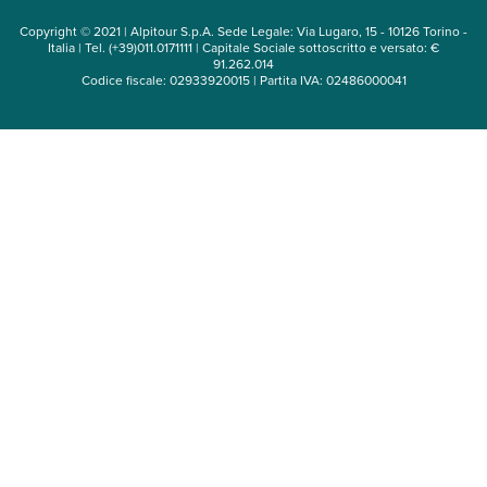
Copyright © 2021 | Alpitour S.p.A. Sede Legale: Via Lugaro, 15 - 10126 Torino -
Italia | Tel. (+39)011.0171111 | Capitale Sociale sottoscritto e versato: €
91.262.014
Codice fiscale: 02933920015 | Partita IVA: 02486000041