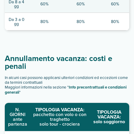
Da 8 a 4
60%
60%
60%
gg
Da 3 a 0
80%
80%
80%
gg
Annullamento vacanza: costi e
penali
In alcuni casi possono applicarsi ulteriori condizioni ed eccezioni come
da termini contrattuali
Maggiori informazioni nella sezione "
Info precontrattuali e condizioni
generali
"
N.
TIPOLOGIA VACANZA:
TIPOLOGIA
GIORNI
pacchetto con volo o con
VACANZA:
ante
traghetto
solo soggiorno
partenza
solo tour - crociera