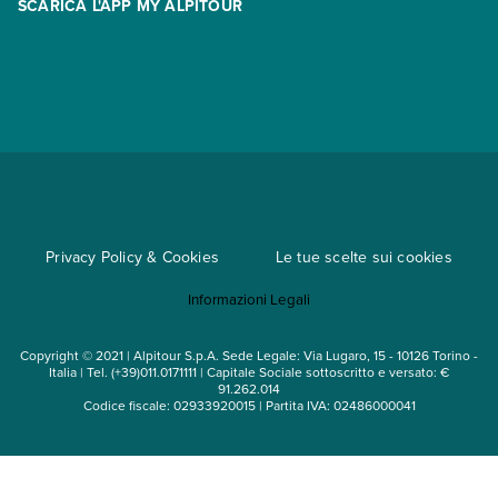
SCARICA L'APP MY ALPITOUR
Assicurazioni
Condizioni generali di contratto
Partnership
App My Alpitour World
Documenti per l'espatrio
Parti e Riparti
Convenzioni
Trova un'agenzia
Viaggi di gruppo
Metodi di pagamento
Regole per viaggiare
Cataloghi
Privacy Policy & Cookies
Le tue scelte sui cookies
Mappa del sito
Informazioni Legali
Noleggio auto
Copyright © 2021 | Alpitour S.p.A. Sede Legale: Via Lugaro, 15 - 10126 Torino -
Italia | Tel. (+39)011.0171111 | Capitale Sociale sottoscritto e versato: €
91.262.014
Codice fiscale: 02933920015 | Partita IVA: 02486000041