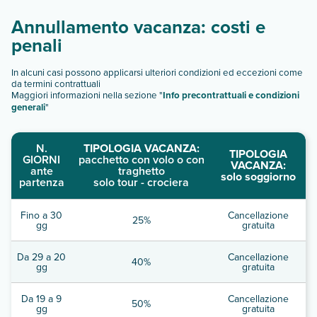
Annullamento vacanza: costi e
penali
In alcuni casi possono applicarsi ulteriori condizioni ed eccezioni come
da termini contrattuali
Maggiori informazioni nella sezione "
Info precontrattuali e condizioni
generali
"
N.
TIPOLOGIA VACANZA:
TIPOLOGIA
GIORNI
pacchetto con volo o con
VACANZA:
ante
traghetto
solo soggiorno
partenza
solo tour - crociera
Fino a 30
Cancellazione
25%
gg
gratuita
Da 29 a 20
Cancellazione
40%
gg
gratuita
Da 19 a 9
Cancellazione
50%
gg
gratuita