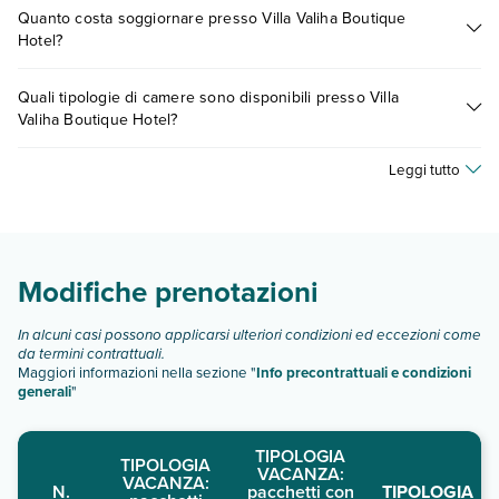
descrizione
".
Quanto costa soggiornare presso Villa Valiha Boutique
presso Villa Valiha Boutique Hotel. Scoprile tutte nella
sezione
Hotel?
dedicata
o contatta il call center chiamando il numero
0721.17231 o
prenotando un appuntamento
.
I prezzi di Villa Valiha Boutique Hotel possono variare in base
Quali tipologie di camere sono disponibili presso Villa
a vari fattori (per es. date, condizioni dell'hotel, ecc). Per
Valiha Boutique Hotel?
consultare i prezzi, compila il motore di ricerca e scegli
quando partire.
Villa Valiha Boutique Hotel dispone di diverse tipologie di
Leggi tutto
camere:
camera standard
camera vista mare:
camera standard 3 persone:
Modifiche prenotazioni
camera standard promo:
camera suite:
loft residence:
In alcuni casi possono applicarsi ulteriori condizioni ed eccezioni come
da termini contrattuali.
Scopri tutti i dettagli nel paragrafo dedicato "
Info e
Maggiori informazioni nella sezione "
Info precontrattuali e condizioni
descrizione
".
generali
"
TIPOLOGIA
TIPOLOGIA
VACANZA:
VACANZA:
N.
pacchetti con
TIPOLOGIA