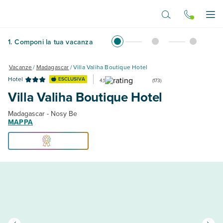
Vai al contenuto principale
Apr
1
.
Componi la tua vacanza
Vacanze
/
Madagascar
/
Villa Valiha Boutique Hotel
Hotel
ESCLUSIVA
4,1
(
173
)
Villa Valiha Boutique Hotel
Madagascar - Nosy Be
MAPPA