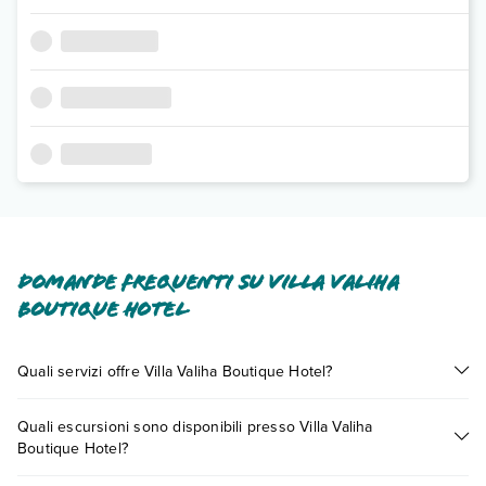
Domande frequenti su Villa Valiha
Boutique Hotel
Quali servizi offre Villa Valiha Boutique Hotel?
Villa Valiha Boutique Hotel offre diversi servizi inclusi o a
Quali escursioni sono disponibili presso Villa Valiha
pagamento tra cui: aria condizionata, asciugacapelli, cassetta
Boutique Hotel?
di sicurezza in camera, wi-fi in aree comuni, wi-fi in camera.
Scopri tutti i dettagli nel paragrafo dedicato "
Info e
Tante sono le escursioni che potrai vivere soggiornando