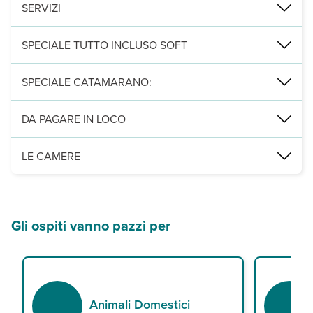
1 ristorante e 1 bar presso Villa Valiha e, a pagamento, una bar/
SERVIZI
3 piscine, due presso Villa Valiha e una presso la sezione Residence
SPECIALE TUTTO INCLUSO SOFT
colazione a buffet presso Villa Valiha
SPECIALE CATAMARANO:
pranzo e cena a buffet presso Villa Valiha con acqua e un calice 
consumo illimitato di acqua, succhi, tè e caffè americano al bicc
14 metri di comfort totale, il Seaducer è dotato di 4 cabine, dell
tea time con biscotti e tisane presso Villa Valiha (h. 16-18)
DA PAGARE IN LOCO
Tassa turistica di 2 € a notte a camera, da regolare al momento de
LE CAMERE
30 camere su 2 piani, la maggior parte con balcone o veranda, tutte
Gli ospiti vanno pazzi per
Animali Domestici