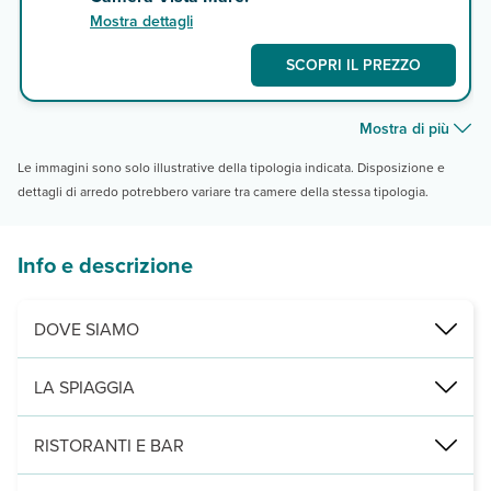
Mostra dettagli
SCOPRI IL PREZZO
Mostra di più
Le immagini sono solo illustrative della tipologia indicata. Disposizione e
dettagli di arredo potrebbero variare tra camere della stessa tipologia.
Info e descrizione
DOVE SIAMO
Madirokely, direttamente sulla spiaggia, a 900 m dal centro di Amb
LA SPIAGGIA
lunga spiaggia di sabbia non attrezzata soggetta al fenomeno delle
RISTORANTI E BAR