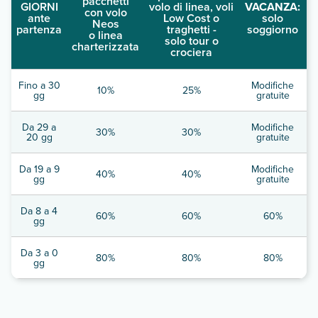
pacchetti
GIORNI
volo di linea, voli
VACANZA:
con volo
ante
Low Cost o
solo
Neos
partenza
traghetti -
soggiorno
o linea
solo tour o
charterizzata
crociera
Fino a 30
Modifiche
10%
25%
gg
gratuite
Da 29 a
Modifiche
30%
30%
20 gg
gratuite
Da 19 a 9
Modifiche
40%
40%
gg
gratuite
Da 8 a 4
60%
60%
60%
gg
Da 3 a 0
80%
80%
80%
gg