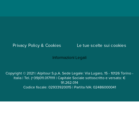
Convenzioni
Trova un'agenzia
Viaggi di gruppo
Metodi di pagamento
Regole per viaggiare
Cataloghi
Privacy Policy & Cookies
Le tue scelte sui cookies
Mappa del sito
Informazioni Legali
Noleggio auto
Copyright © 2021 | Alpitour S.p.A. Sede Legale: Via Lugaro, 15 - 10126 Torino -
Italia | Tel. (+39)011.0171111 | Capitale Sociale sottoscritto e versato: €
91.262.014
Codice fiscale: 02933920015 | Partita IVA: 02486000041