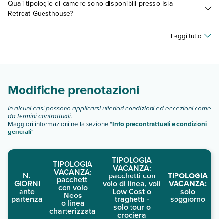
Quali tipologie di camere sono disponibili presso Isla
vari fattori (per es. date, condizioni dell'hotel, ecc). Per
Retreat Guesthouse?
consultare i prezzi, compila il motore di ricerca e scegli
quando partire.
Isla Retreat Guesthouse dispone di diverse tipologie di
Leggi tutto
camere:
camere vista isola
camere deluxe vista mare
camere vista mare
Modifiche prenotazioni
Scopri tutti i dettagli nel paragrafo dedicato "
Info e
descrizione
".
In alcuni casi possono applicarsi ulteriori condizioni ed eccezioni come
da termini contrattuali.
Maggiori informazioni nella sezione "
Info precontrattuali e condizioni
generali
"
TIPOLOGIA
TIPOLOGIA
VACANZA:
VACANZA:
N.
pacchetti con
TIPOLOGIA
pacchetti
GIORNI
volo di linea, voli
VACANZA:
con volo
ante
Low Cost o
solo
Neos
partenza
traghetti -
soggiorno
o linea
solo tour o
charterizzata
crociera