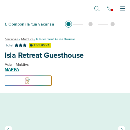
Vai al contenuto principale
Apr
1
.
Componi la tua vacanza
Vacanze
/
Maldive
/
Isla Retreat Guesthouse
Hotel
ESCLUSIVA
Isla Retreat Guesthouse
Asia - Maldive
MAPPA