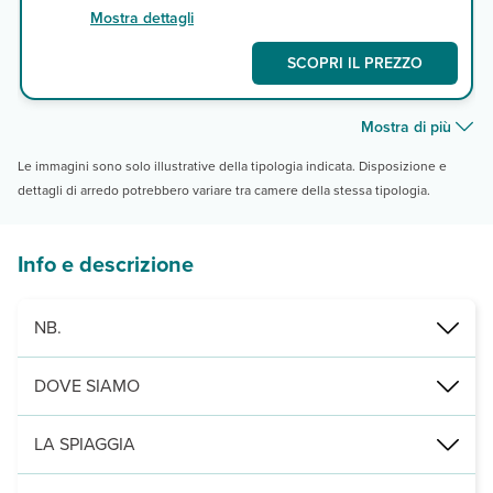
Mostra dettagli
SCOPRI IL PREZZO
Mostra di più
Le immagini sono solo illustrative della tipologia indicata. Disposizione e
dettagli di arredo potrebbero variare tra camere della stessa tipologia.
Info e descrizione
NB.
green tax da pagare alla prenotazione per adulti e bambini. In caso
DOVE SIAMO
Atollo di Baa, isola di Fehendhoo, a 500 metri dalla Bikini Beach e 
LA SPIAGGIA
ampia spiaggia di fine sabbia bianca. A 500 metri si trova la Bikin