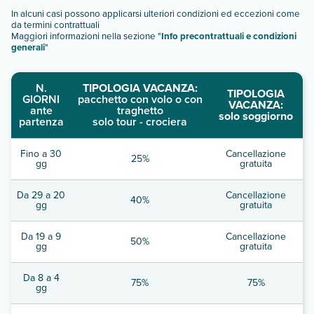
In alcuni casi possono applicarsi ulteriori condizioni ed eccezioni come
da termini contrattuali
Maggiori informazioni nella sezione "
Info precontrattuali e condizioni
generali
"
N.
TIPOLOGIA VACANZA:
TIPOLOGIA
GIORNI
pacchetto con volo o con
VACANZA:
ante
traghetto
solo soggiorno
partenza
solo tour - crociera
Fino a 30
Cancellazione
25%
gg
gratuita
Da 29 a 20
Cancellazione
40%
gg
gratuita
Da 19 a 9
Cancellazione
50%
gg
gratuita
Da 8 a 4
75%
75%
gg