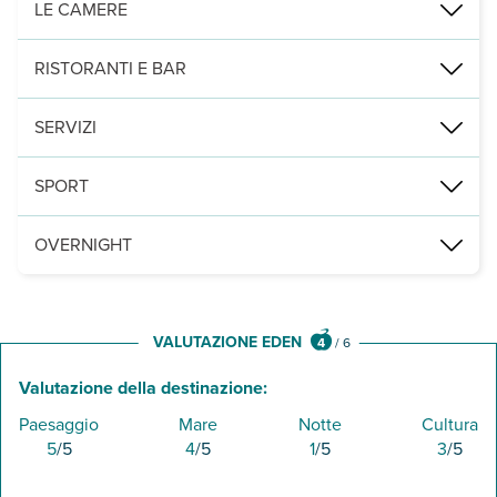
LE CAMERE
10 camere (27 m², max 3 adulti) con vista isola, dotate di aria con
RISTORANTI E BAR
1 ristorante principale situato sul rooftop e una caffetteria Kaku
SERVIZI
Wi-Fi gratuito anche nelle aree comuni, piccola biblioteca e nole
SPORT
sala fitness e utilizzo gratuito di equipaggiamento snorkeling. A 
OVERNIGHT
SI RENDE NECESSARIO ARRIVO A MALE' ENTRO LE ORE 11.30 E 
VALUTAZIONE EDEN
4
/
6
Valutazione della destinazione:
Paesaggio
Mare
Notte
Cultura
5
/5
4
/5
1
/5
3
/5