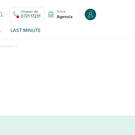
Trova
Chiamaci allo
Accedi o registrati all
0721.17231
Agenzia
L
LAST MINUTE
renotazione