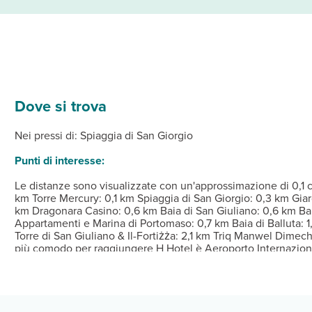
Dove si trova
ionata della struttura, complete di minibar e TV a schermo piatto. 
ono massaggi, trattamenti per il corpo e trattamenti per il viso. 
storanti disponibili presso un hotel, oppure non uscire e approfit
iale alle strutture ricettive in Malta. Questa struttura è classific
re 16:00 Istruzioni per il check-in: Per eventuali ospiti aggiuntivi
via cavo, un pratico servizio di lavanderia e lavaggio a secco e u
Nei pressi di: Spiaggia di San Giorgio
Punti di interesse:
Le distanze sono visualizzate con un'approssimazione di 0,1 c
km Torre Mercury: 0,1 km Spiaggia di San Giorgio: 0,3 km Gia
km Dragonara Casino: 0,6 km Baia di San Giuliano: 0,6 km Ba
Appartamenti e Marina di Portomaso: 0,7 km Baia di Balluta: 1
Torre di San Giuliano & Il-Fortiżża: 2,1 km Triq Manwel Dime
più comodo per raggiungere H Hotel è Aeroporto Internaziona