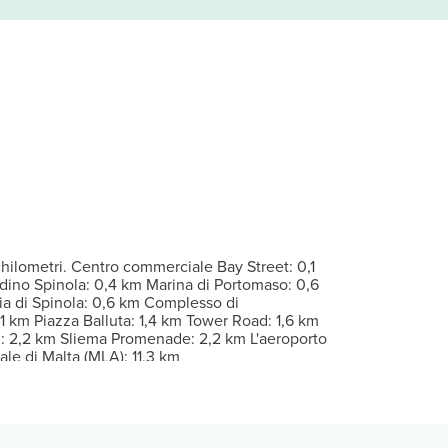
Il Wi-Fi gratuito ti consente di restare in contatto con il mondo, 
Il divertimento è assicurato, grazie ad un'ampia gamma di servizi, 
ta del servizio in camera con orario limitato. Desideri rilassarti
ata come 4 stelle.
 possono essere previsti supplementi, variabili in base alla politic
na reception aperta 24 ore su 24. Stai pianificando un evento a Sa
hilometri. Centro commerciale Bay Street: 0,1
rdino Spinola: 0,4 km Marina di Portomaso: 0,6
ia di Spinola: 0,6 km Complesso di
,1 km Piazza Balluta: 1,4 km Tower Road: 1,6 km
ch: 2,2 km Sliema Promenade: 2,2 km L'aeroporto
le di Malta (MLA): 11,3 km