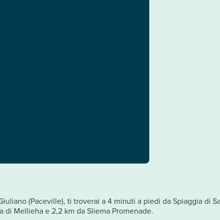
iuliano (Paceville), ti troverai a 4 minuti a piedi da Spiaggia di 
aia di Mellieha e 2,2 km da Sliema Promenade.