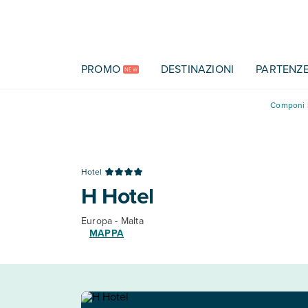
Vai al contenuto principale
PROMO
DESTINAZIONI
PARTENZ
NEW
Componi l
Hotel
H Hotel
Europa - Malta
MAPPA