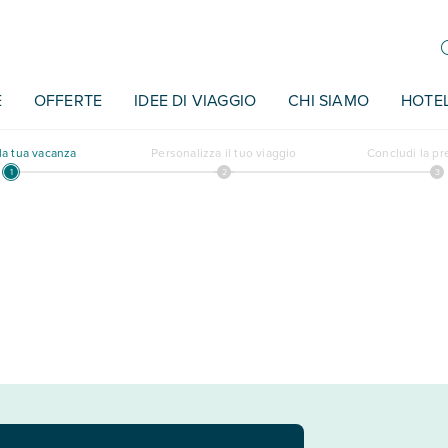
E
OFFERTE
IDEE DI VIAGGIO
CHI SIAMO
HOTE
a tua vacanza
Personalizza il tuo viaggio
Concludi la p