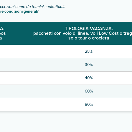
eccezioni come da termini contrattuali.
i e condizioni generali
"
A:
TIPOLOGIA VACANZA:
eos
pacchetti con volo di linea, voli Low Cost o trag
a
solo tour o crociera
25%
30%
40%
60%
80%