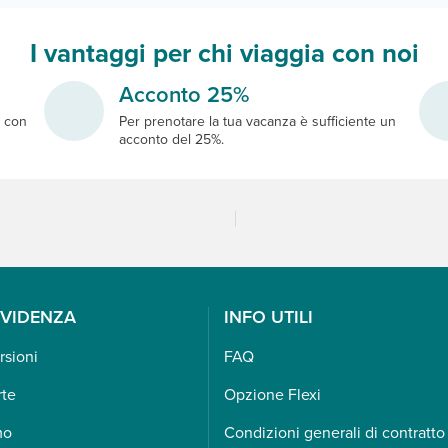
I vantaggi per chi viaggia con noi
Acconto 25%
e
con
Per prenotare la tua vacanza è sufficiente un
acconto del 25%.
EVIDENZA
INFO UTILI
rsioni
FAQ
rte
Opzione Flexi
mo
Condizioni generali di contratto