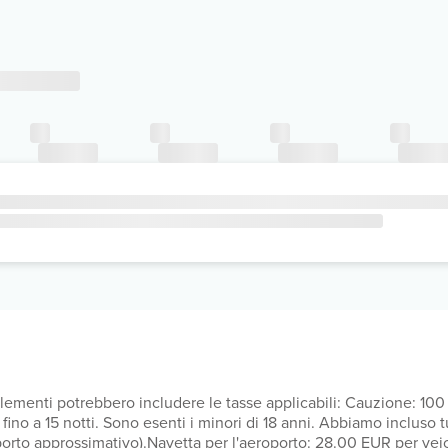
upplementi potrebbero includere le tasse applicabili: Cauzione: 1
nori di 18 anni. Abbiamo incluso tutti i costi che ci ha comunicato la struttura.
orto approssimativo).Navetta per l'aeroporto: 28.00 EUR per vei