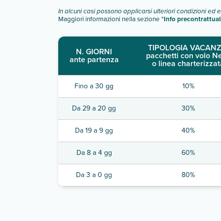
In alcuni casi possono applicarsi ulteriori condizioni ed 
Maggiori informazioni nella sezione "
Info precontrattual
TIPOLOGIA VACANZ
N. GIORNI
pacchetti con volo N
ante partenza
o linea charterizzat
Fino a 30 gg
10%
Da 29 a 20 gg
30%
Da 19 a 9 gg
40%
Da 8 a 4 gg
60%
Da 3 a 0 gg
80%