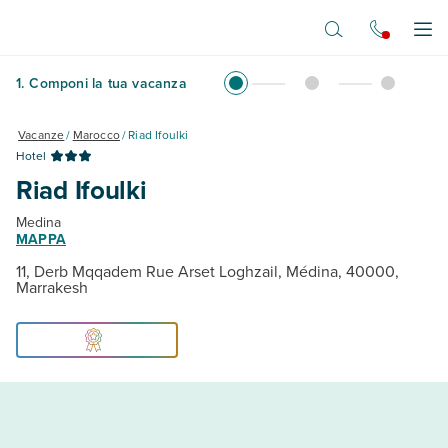
Vai al contenuto principale
Apr
1
.
Componi la tua vacanza
Vacanze
/
Marocco
/
Riad Ifoulki
Hotel
Riad Ifoulki
Medina
MAPPA
11, Derb Mqqadem Rue Arset Loghzail, Médina, 40000,
Marrakesh