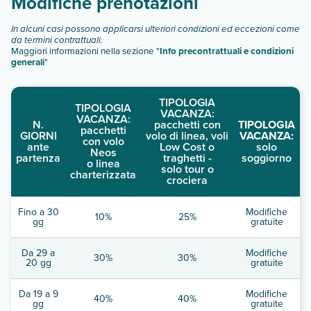
Modifiche prenotazioni
In alcuni casi possono applicarsi ulteriori condizioni ed eccezioni come
da termini contrattuali.
Maggiori informazioni nella sezione "
Info precontrattuali e condizioni
generali
"
TIPOLOGIA
TIPOLOGIA
VACANZA:
VACANZA:
N.
pacchetti con
TIPOLOGIA
pacchetti
GIORNI
volo di linea, voli
VACANZA:
con volo
ante
Low Cost o
solo
Neos
partenza
traghetti -
soggiorno
o linea
solo tour o
charterizzata
crociera
Fino a 30
Modifiche
10%
25%
gg
gratuite
Da 29 a
Modifiche
30%
30%
20 gg
gratuite
Da 19 a 9
Modifiche
40%
40%
gg
gratuite