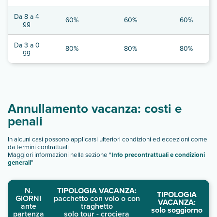
Da 8 a 4
60%
60%
60%
gg
Da 3 a 0
80%
80%
80%
gg
Annullamento vacanza: costi e
penali
In alcuni casi possono applicarsi ulteriori condizioni ed eccezioni come
da termini contrattuali
Maggiori informazioni nella sezione "
Info precontrattuali e condizioni
generali
"
N.
TIPOLOGIA VACANZA:
TIPOLOGIA
GIORNI
pacchetto con volo o con
VACANZA:
ante
traghetto
solo soggiorno
partenza
solo tour - crociera