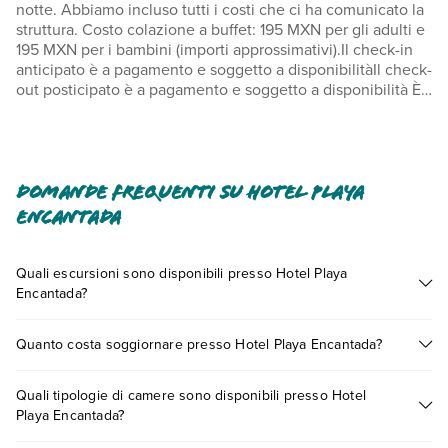
notte. Abbiamo incluso tutti i costi che ci ha comunicato la
struttura. Costo colazione a buffet: 195 MXN per gli adulti e
195 MXN per i bambini (importi approssimativi).Il check-in
anticipato è a pagamento e soggetto a disponibilitàIl check-
out posticipato è a pagamento e soggetto a disponibilità È
possibile che questo elenco non sia completo. Tariffe e
depositi potrebbero non includere le tasse e sono soggetti
a modifiche.
Piscina accessibile dalle 08:00 alle 22:00.Nelle camere
Domande frequenti su Hotel Playa
della struttura sono ammessi solo gli ospiti registrati. In
Encantada
questa struttura non vengono serviti alcolici. Questa
struttura è LGBTQ+ friendly e accoglie tutti gli ospiti, senza
alcuna distinzione.
Quali escursioni sono disponibili presso Hotel Playa
Encantada?
Tante sono le escursioni che potrai vivere soggiornando
Quanto costa soggiornare presso Hotel Playa Encantada?
presso Hotel Playa Encantada. Scoprile tutte nella
sezione
dedicata
o contatta il call center chiamando il numero
I prezzi di Hotel Playa Encantada possono variare in base a
0721.17231 o
prenotando un appuntamento
.
Quali tipologie di camere sono disponibili presso Hotel
vari fattori (per es. date, condizioni dell'hotel, ecc). Per
Playa Encantada?
consultare i prezzi, compila il motore di ricerca e scegli
quando partire.