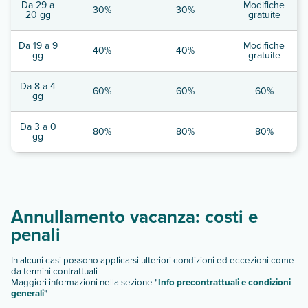
Da 29 a
Modifiche
30%
30%
20 gg
gratuite
Da 19 a 9
Modifiche
40%
40%
gg
gratuite
Da 8 a 4
60%
60%
60%
gg
Da 3 a 0
80%
80%
80%
gg
Annullamento vacanza: costi e
penali
In alcuni casi possono applicarsi ulteriori condizioni ed eccezioni come
da termini contrattuali
Maggiori informazioni nella sezione "
Info precontrattuali e condizioni
generali
"