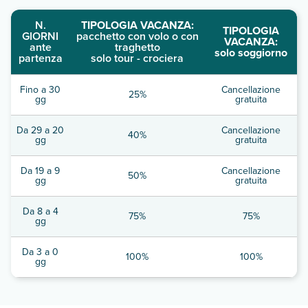
N.
TIPOLOGIA VACANZA:
TIPOLOGIA
GIORNI
pacchetto con volo o con
VACANZA:
ante
traghetto
solo soggiorno
partenza
solo tour - crociera
Fino a 30
Cancellazione
25%
gg
gratuita
Da 29 a 20
Cancellazione
40%
gg
gratuita
Da 19 a 9
Cancellazione
50%
gg
gratuita
Da 8 a 4
75%
75%
gg
Da 3 a 0
100%
100%
gg