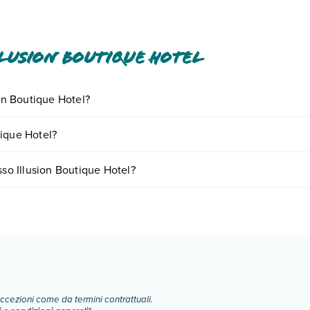
lusion Boutique Hotel
ion Boutique Hotel?
ornando presso Illusion Boutique Hotel. Scoprile tutte nella
sezione d
tique Hotel?
 in base a vari fattori (per es. date, condizioni dell'hotel, ecc). Per con
sso Illusion Boutique Hotel?
ogie di camere:
o e descrizione
".
eccezioni come da termini contrattuali.