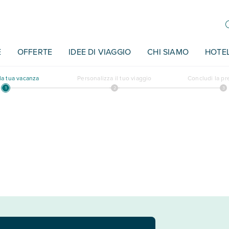
E
OFFERTE
IDEE DI VIAGGIO
CHI SIAMO
HOTE
a tua vacanza
Personalizza il tuo viaggio
Concludi la p