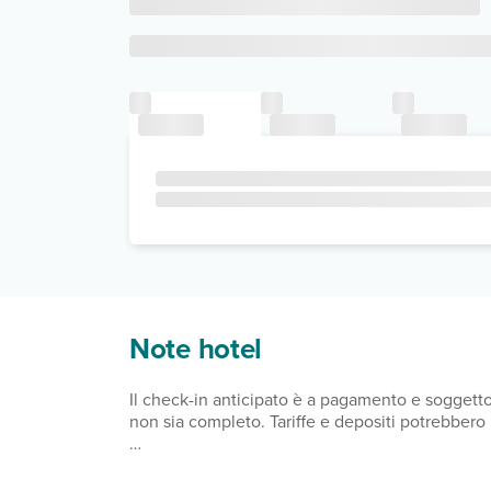
Note hotel
Il check-in anticipato è a pagamento e soggetto
non sia completo. Tariffe e depositi potrebbero
Nelle camere della struttura sono ammessi solo gl
necessaria l'auto per gli spostamenti da e per la