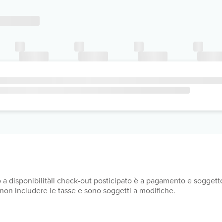
 a disponibilitàIl check-out posticipato è a pagamento e soggetto
 non includere le tasse e sono soggetti a modifiche.
i ospiti registrati. Nella struttura non sono ammessi animali, inclu
 struttura. Sono disponibili il check-in senza contatti e il check-o