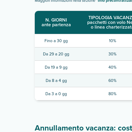
Maggiori informazioni nella sezione "
Info precontrattual
TIPOLOGIA VACANZ
N. GIORNI
pacchetti con volo N
ante partenza
o linea charterizzat
Fino a 30 gg
10%
Da 29 a 20 gg
30%
Da 19 a 9 gg
40%
Da 8 a 4 gg
60%
Da 3 a 0 gg
80%
Annullamento vacanza: costi