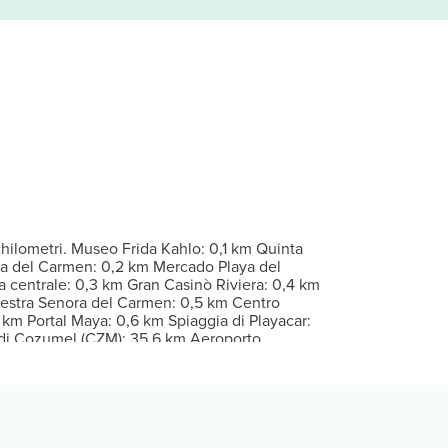
. Il Wi-Fi gratuito ti consente di restare in contatto con il mondo
irare il paesaggio. Questo hotel offre, inoltre, il Wi-Fi gratuito e
orni dalle ore 08:30 alle ore 12:00.
Per eventuali ospiti aggiuntivi possono essere previsti supplementi, 
chilometri. Museo Frida Kahlo: 0,1 km Quinta
a del Carmen: 0,2 km Mercado Playa del
 centrale: 0,3 km Gran Casinò Riviera: 0,4 km
Nuestra Senora del Carmen: 0,5 km Centro
km Portal Maya: 0,6 km Spiaggia di Playacar:
e di Cozumel (CZM): 35,6 km Aeroporto
onale di Tulum (TQO): 105,9 km