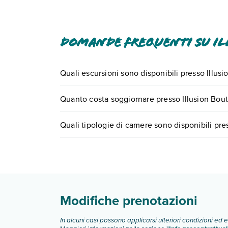
Domande frequenti su Il
Quali escursioni sono disponibili presso Illus
Tante sono le escursioni che potrai vivere soggi
Quanto costa soggiornare presso Illusion Bou
0721.17231 o
prenotando un appuntamento
.
I prezzi di Illusion Boutique Hotel possono variare
Quali tipologie di camere sono disponibili pre
quando partire.
Illusion Boutique Hotel dispone di diverse tipol
Scopri tutti i dettagli nel paragrafo dedicato "
Inf
Modifiche prenotazioni
In alcuni casi possono applicarsi ulteriori condizioni ed 