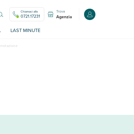
Trova
Chiamaci allo
Accedi o registrati all
0721.17231
Agenzia
L
LAST MINUTE
renotazione