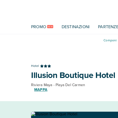
Vai al contenuto principale
PROMO
DESTINAZIONI
PARTENZ
NEW
Componi l
Hotel
Illusion Boutique Hotel
Riviera Maya - Playa Del Carmen
MAPPA