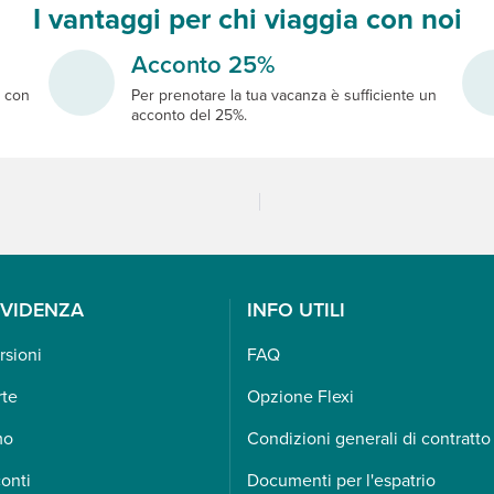
I vantaggi per chi viaggia con noi
Acconto 25%
e
con
Per prenotare la tua vacanza è sufficiente un
acconto del 25%.
EVIDENZA
INFO UTILI
rsioni
FAQ
rte
Opzione Flexi
mo
Condizioni generali di contratto
onti
Documenti per l'espatrio