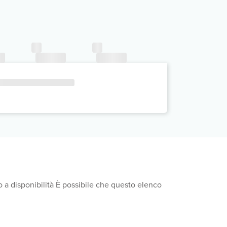
 a disponibilità È possibile che questo elenco
si quelli per l'assistenza ai disabili. Non è
ut senza contatti.