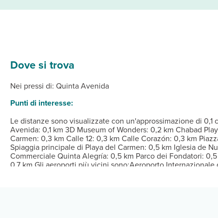
Dove si trova
 provviste di aria condizionata e minibar: ti sentirai subito a casa
tra cui una piscina all'aperto e una terrazza panoramica da dove amm
ra. La colazione self-service viene servita gratuitamente tutti i gi
Dalle ore 15:00 Alle ore 24:00 Istruzioni per il check-in: 
Nei pressi di: Quinta Avenida
su 24, personale poliglotta e una biblioteca.
Punti di interesse:
Le distanze sono visualizzate con un'approssimazione di 0,1 
Avenida: 0,1 km 3D Museum of Wonders: 0,2 km Chabad Play
Carmen: 0,3 km Calle 12: 0,3 km Calle Corazón: 0,3 km Piazza
Spiaggia principale di Playa del Carmen: 0,5 km Iglesia de 
Commerciale Quinta Alegría: 0,5 km Parco dei Fondatori: 0,5 
0,7 km Gli aeroporti più vicini sono:Aeroporto Internazional
Internazionale di Cancún (CUN): 56,5 km Aeroporto internazi