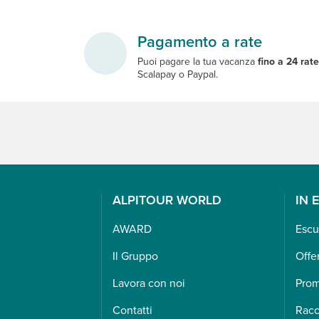
Pagamento a rate
Puoi pagare la tua vacanza
fino a 24 rat
Scalapay o Paypal.
ALPITOUR WORLD
IN 
AWARD
Escu
Il Gruppo
Offe
Lavora con noi
Pro
Contatti
Racc