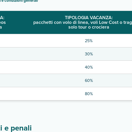
i e condizioni generali
"
A:
TIPOLOGIA VACANZA:
eos
pacchetti con volo di linea, voli Low Cost o trag
a
solo tour o crociera
25%
30%
40%
60%
80%
 e penali