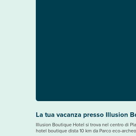
La tua vacanza presso Illusion B
Illusion Boutique Hotel si trova nel centro di 
hotel boutique dista 10 km da Parco eco-archeo