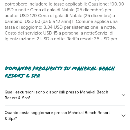
potrebbero includere le tasse applicabili: Cauzione: 100.00
USD a notte Cena di gala di Natale (25 dicembre) per
adulto: USD 120 Cena di gala di Natale (25 dicembre) a
bambino: USD 60 (da 5 a 12 anni) Il Comune applica una
tassa di soggiorno: 3.34 USD per sistemazione, a notte.
Costo del servizio: USD 15 a persona, a notteServizi di
igienizzazione: 2 USD a notte. Tariffa resort: 35 USD per
sistemazione, a notte. La tariffa resort
include:LettiniDeposito bicicletteUso della palestraAcqua
minerale in cameraCaffè in cameraUso della cassaforte in
cameraAccesso al prestito in bibliotecaUso della piscina
Abbiamo incluso tutti i costi che ci ha comunicato la
Domande frequenti su Mahekal Beach
struttura. Costo colazione preparata su ordinazione: 27 USD
Resort & Spa
per gli adulti e 27 USD per i bambini (importi
approssimativi).Navetta per l'aeroporto: 302 USD a persona
(andata e ritorno) Navetta per l'aeroporto, a bambino: 302
Quali escursioni sono disponibili presso Mahekal Beach
USD (andata e ritorno), (da 5 a 12 anni) Supplemento per
Resort & Spa?
animali domestici: 30.25 USD per sistemazione, a notte Il
Tante sono le escursioni che potrai vivere soggiornando
check-out posticipato è a pagamento e soggetto a
Quanto costa soggiornare presso Mahekal Beach Resort
presso Mahekal Beach Resort & Spa. Scoprile tutte nella
disponibilità È possibile che questo elenco non sia
& Spa?
sezione dedicata
o contatta il call center chiamando il numero
completo. Tariffe e depositi potrebbero non includere le
0721.17231 o
prenotando un appuntamento
.
tasse e sono soggetti a modifiche.
I prezzi di Mahekal Beach Resort & Spa possono variare in