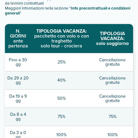
da termini contrattuali
Maggiori informazioni nella sezione "
Info precontrattuali e condizioni
generali
"
N.
TIPOLOGIA VACANZA:
TIPOLOGIA
GIORNI
pacchetto con volo o con
VACANZA:
ante
traghetto
solo soggiorno
partenza
solo tour - crociera
Fino a 30
Cancellazione
25%
gg
gratuita
Da 29 a 20
Cancellazione
40%
gg
gratuita
Da 19 a 9
Cancellazione
50%
gg
gratuita
Da 8 a 4
75%
75%
gg
Da 3 a 0
100%
100%
gg