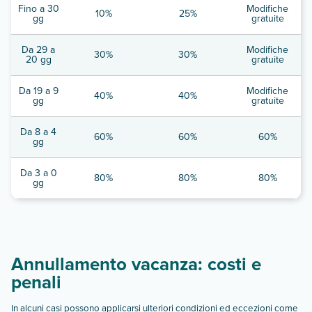
Fino a 30
Modifiche
10%
25%
gg
gratuite
Da 29 a
Modifiche
30%
30%
20 gg
gratuite
Da 19 a 9
Modifiche
40%
40%
gg
gratuite
Da 8 a 4
60%
60%
60%
gg
Da 3 a 0
80%
80%
80%
gg
Annullamento vacanza: costi e
penali
In alcuni casi possono applicarsi ulteriori condizioni ed eccezioni come