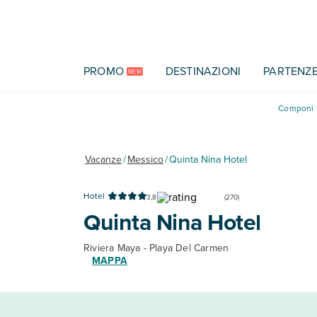
Vai al contenuto principale
PROMO
DESTINAZIONI
PARTENZ
NEW
Componi l
Vacanze
/
Messico
/
Quinta Nina Hotel
Hotel
3,8
(
270
)
Quinta Nina Hotel
Riviera Maya - Playa Del Carmen
MAPPA