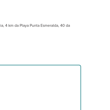
one internet wi-fi e terrazza. A pagamento, cassetta di sicurezza.
gia, 4 km da Playa Punta Esmeralda, 40 da