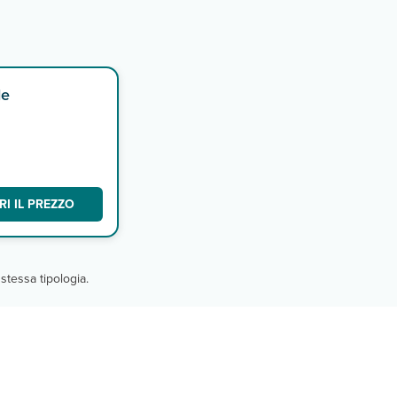
le
a. A
I IL PREZZO
stessa tipologia.