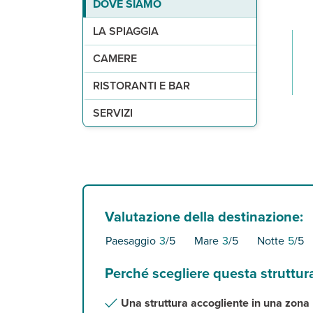
DOVE SIAMO
A 300 m, di finissima sabbia bianca.
20 camere di cui deluxe, tutte con servizi privat
Colazione semplice ed essenziale, con una selezi
1 piscina attrezzata con lettini e connessione w
LA SPIAGGIA
CAMERE
RISTORANTI E BAR
SERVIZI
Valutazione della destinazione:
Paesaggio
3
/5
Mare
3
/5
Notte
5
/5
Perché scegliere questa struttur
Una struttura accogliente in una zona p