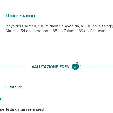
i, aria condizionata, ventilatore a soffitto, televisore e connessi
one limitata di prodotti e servizio di base.
i-fi gratuita anche nelle aree comuni.
Dove siamo
Playa del Carmen, 100 m dalla 5a Avenida, a 300 dalla spiag
Akumal, 54 dall’aeroporto, 65 da Tulum e 69 da Canucun.
VALUTAZIONE EDEN
3
/
6
Cultura
2
/5
a:
erfetta da girare a piedi.