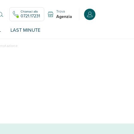
Trova
Chiamaci allo
Accedi o registrati all
0721.17231
Agenzia
L
LAST MINUTE
renotazione