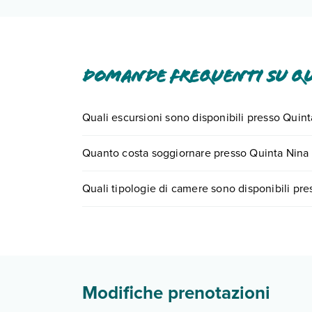
Domande frequenti su Qu
Quali escursioni sono disponibili presso Quin
Tante sono le escursioni che potrai vivere sogg
Quanto costa soggiornare presso Quinta Nina
0721.17231 o
prenotando un appuntamento
.
I prezzi di Quinta Nina Hotel possono variare in ba
Quali tipologie di camere sono disponibili pr
quando partire.
Quinta Nina Hotel dispone di diverse tipologie 
camera deluxe
camera deluxe matrimoniale
Scopri tutti i dettagli nel paragrafo dedicato "
Inf
Modifiche prenotazioni