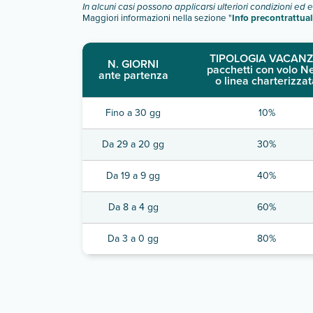
In alcuni casi possono applicarsi ulteriori condizioni ed 
Maggiori informazioni nella sezione "
Info precontrattual
TIPOLOGIA VACANZ
N. GIORNI
pacchetti con volo N
ante partenza
o linea charterizzat
Fino a 30 gg
10%
Da 29 a 20 gg
30%
Da 19 a 9 gg
40%
Da 8 a 4 gg
60%
Da 3 a 0 gg
80%