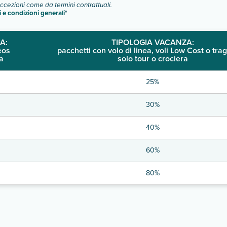
eccezioni come da termini contrattuali.
i e condizioni generali
"
A:
TIPOLOGIA VACANZA:
eos
pacchetti con volo di linea, voli Low Cost o trag
a
solo tour o crociera
25%
30%
40%
60%
80%