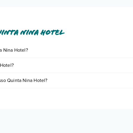
inta Nina Hotel
ta Nina Hotel?
iornando presso Quinta Nina Hotel. Scoprile tutte nella
sezione dedica
 Hotel?
se a vari fattori (per es. date, condizioni dell'hotel, ecc). Per consulta
esso Quinta Nina Hotel?
di camere:
o e descrizione
".