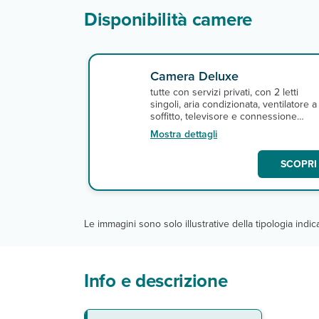
Disponibilità camere
Camera Deluxe
tutte con servizi privati, con 2 letti
singoli, aria condizionata, ventilatore a
soffitto, televisore e connessione
internet wi-fi e terrazza. A pagamento,
Mostra dettagli
cassetta di sicurezza.
SCOPRI 
Le immagini sono solo illustrative della tipologia indi
Info e descrizione
La spiaggia
Camere
Ristoranti e Bar
Servizi