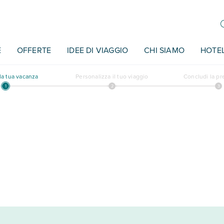
E
OFFERTE
IDEE DI VIAGGIO
CHI SIAMO
HOTE
a tua vacanza
Personalizza il tuo viaggio
Concludi la p