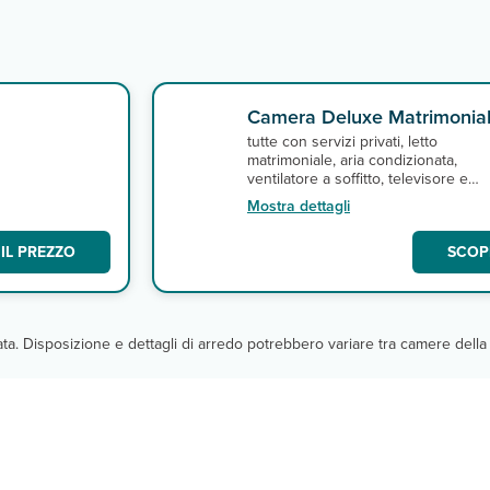
Camera Deluxe Matrimonia
tutte con servizi privati, letto
matrimoniale, aria condizionata,
ventilatore a soffitto, televisore e
connessione internet wi-fi e terrazz
Mostra dettagli
pagamento, cassetta di sicurezza.
IL PREZZO
SCOPR
cata. Disposizione e dettagli di arredo potrebbero variare tra camere della 