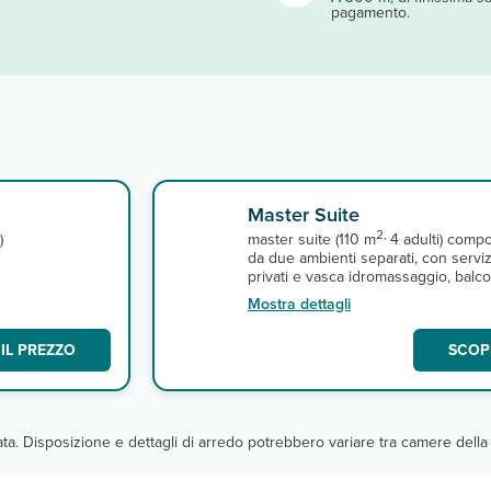
pagamento.
Master Suite
2,
)
master suite (110 m
4 adulti) comp
da due ambienti separati, con serviz
privati e vasca idromassaggio, balc
a,
o terrazza, asciugacapelli e piastra 
Mostra dettagli
richiesta), aria condizionata, cassetta
sicurezza, telefono, tv satellitare,
IL PREZZO
SCOPR
.
minibar con rifornimento giornaliero
caffettiera, microonde e connessio
wi-fi gratuita. A pagamento, servizio 
camera.
cata. Disposizione e dettagli di arredo potrebbero variare tra camere della 