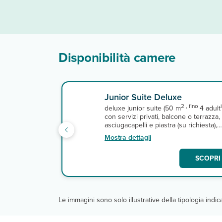
Disponibilità camere
Junior Suite Deluxe
2 , fino
i
deluxe junior suite (50 m
4 adult
con servizi privati, balcone o terrazza,
asciugacapelli e piastra (su richiesta),
aria condizionata, cassetta di sicurezz
Mostra dettagli
telefono, tv satellitare, minibar con
rifornimento giornaliero, caffettiera,
SCOPRI 
microonde e connessione wi-fi gratuita
A pagamento, servizio in camera.
Le immagini sono solo illustrative della tipologia indi