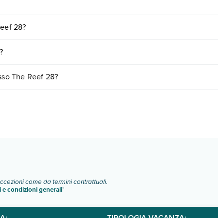
ento tra cui: aria condizionata, wi-fi free.
Reef 28?
o e descrizione
".
iornando presso The Reef 28. Scoprile tutte nella
sezione dedicata
o c
?
vari fattori (per es. date, condizioni dell'hotel, ecc). Per consultare i 
esso The Reef 28?
ere:
o e descrizione
".
eccezioni come da termini contrattuali.
i e condizioni generali
"
A:
TIPOLOGIA VACANZA: