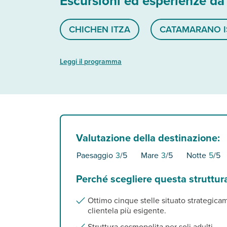
Escursioni ed esperienze da
CHICHEN ITZA
CATAMARANO I
Leggi il programma
Valutazione della destinazione:
Paesaggio
3
/5
Mare
3
/5
Notte
5
/5
Perché scegliere questa struttur
Ottimo cinque stelle situato strategica
clientela più esigente.
Struttura cosmopolita per soli adulti.