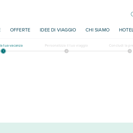
E
OFFERTE
IDEE DI VIAGGIO
CHI SIAMO
HOTE
a tua vacanza
Personalizza il tuo viaggio
Concludi la p