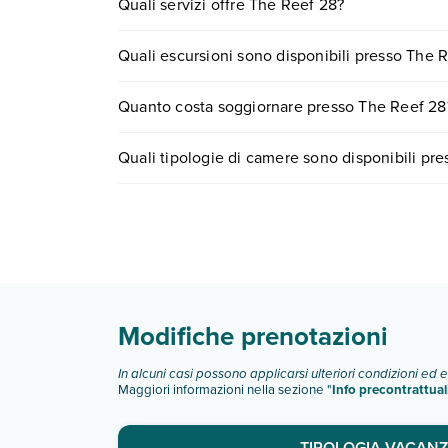
Quali servizi offre The Reef 28?
The Reef 28 offre diversi servizi inclusi o a pagam
Quali escursioni sono disponibili presso The 
Scopri tutti i dettagli nel paragrafo dedicato "
Inf
Tante sono le escursioni che potrai vivere sogg
Quanto costa soggiornare presso The Reef 28
0721.17231 o
prenotando un appuntamento
.
I prezzi di The Reef 28 possono variare in base a 
Quali tipologie di camere sono disponibili pr
partire.
The Reef 28 dispone di diverse tipologie di cam
junior suite deluxe
master suite
deluxe junior suite king bed
Scopri tutti i dettagli nel paragrafo dedicato "
Inf
Modifiche prenotazioni
In alcuni casi possono applicarsi ulteriori condizioni ed 
Maggiori informazioni nella sezione "
Info precontrattual
TIPOLOGIA VACANZ