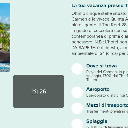
La tua vacanza presso 
Ottimo cinque stelle situato
Carmen e la vivace Quinta Av
più esigente. Il The Reef 28 
in grado di coccolarti con su
contemporanea di prima clas
benessere. N.B.: L’hotel non 
DA SAPERE: è richiesto, al 
ambientale di $4 (circa) per
Dove si trova
Playa del Carmen, in pi
spiaggia, 1700 dal The
Tulum.
Aeroporto
26
L'aeroporto dista circa 
Mezzi di trasport
Trasferimenti privati in a
Spiaggia
A 300 m, di finissima sa