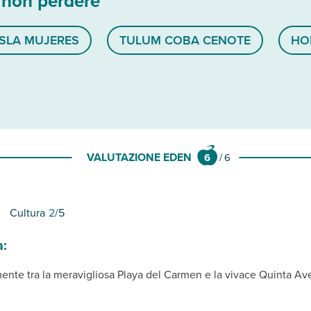
 non perdere
SLA MUJERES
TULUM COBA CENOTE
HO
VALUTAZIONE EDEN
6
/
6
Cultura
2
/5
a:
mente tra la meravigliosa Playa del Carmen e la vivace Quinta Av