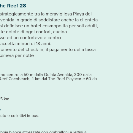
The Reef 28
 strategicamente tra la meravigliosa Playa del
enida in grado di soddisfare anche la clientela
si definisce un hotel cosmopolita per soli adulti,
ite dotate di ogni confort, cucina
se ed un confortevole centro
accetta minori di 18 anni.
momento del check-in, il pagamento della tassa
 camera per notte
eno centro, a 50 m dalla Quinta Avenida, 300 dalla
 Reef Cocobeach, 4 km dal The Reef Playacar e 60 da
55 km.
o
uto e collettivi in bus.
bbia bianca attrezzata con ombrelloni e lettini a