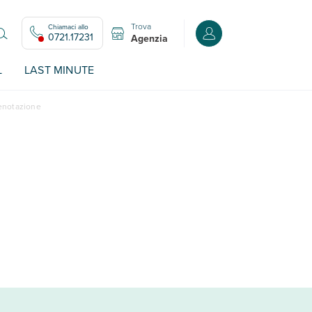
Trova
Chiamaci allo
Accedi o registrati all
0721.17231
Agenzia
L
LAST MINUTE
renotazione