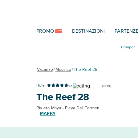
Vai al contenuto principale
PROMO
DESTINAZIONI
PARTENZ
NEW
Componi l
Vacanze
/
Messico
/
The Reef 28
Hotel
4,5
(
3849
)
The Reef 28
Riviera Maya - Playa Del Carmen
MAPPA