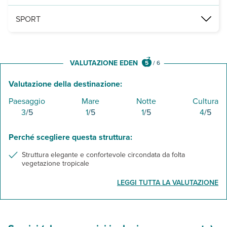
1 piscina con ombrelloni, lettini e teli mare (a disposizione dei cl
SPORT
palestra
VALUTAZIONE EDEN
5
/
6
Valutazione della destinazione:
Paesaggio
Mare
Notte
Cultura
3
/5
1
/5
1
/5
4
/5
Perché scegliere questa struttura:
Struttura elegante e confortevole circondata da folta
vegetazione tropicale
LEGGI TUTTA LA VALUTAZIONE