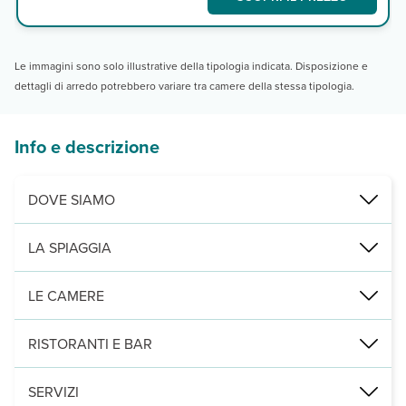
Le immagini sono solo illustrative della tipologia indicata. Disposizione e
dettagli di arredo potrebbero variare tra camere della stessa tipologia.
Info e descrizione
DOVE SIAMO
Tulum, a 1,8 km dalla spiaggia, 5,5 dal villaggio e 115 dall'aeroport
LA SPIAGGIA
di fine sabbia bianca attrezzata con ombrelloni e lettini a pagamen
LE CAMERE
83 camere, di cui deluxe con un letto king (massimo 2 adulti) tutte
RISTORANTI E BAR
1 ristorante principale a per la colazione buffet e 1 bar in zona p
SERVIZI