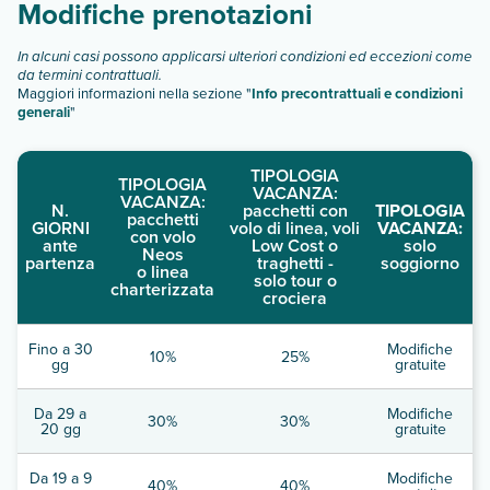
descrizione
".
Modifiche prenotazioni
In alcuni casi possono applicarsi ulteriori condizioni ed eccezioni come
da termini contrattuali.
Maggiori informazioni nella sezione "
Info precontrattuali e condizioni
generali
"
TIPOLOGIA
TIPOLOGIA
VACANZA:
VACANZA:
N.
pacchetti con
TIPOLOGIA
pacchetti
GIORNI
volo di linea, voli
VACANZA:
con volo
ante
Low Cost o
solo
Neos
partenza
traghetti -
soggiorno
o linea
solo tour o
charterizzata
crociera
Fino a 30
Modifiche
10%
25%
gg
gratuite
Da 29 a
Modifiche
30%
30%
20 gg
gratuite
Da 19 a 9
Modifiche
40%
40%