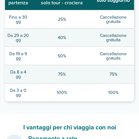
solo soggiorno
partenza
solo tour - crociera
Fino a 30
Cancellazione
25%
gg
gratuita
Da 29 a 20
Cancellazione
40%
gg
gratuita
Da 19 a 9
Cancellazione
50%
gg
gratuita
Da 8 a 4
75%
75%
gg
Da 3 a 0
100%
100%
gg
I vantaggi per chi viaggia con noi
Pagamento a rate