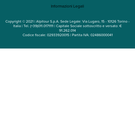
Informazioni Legali
Noleggio auto
Copyright © 2021 | Alpitour S.p.A. Sede Legale: Via Lugaro, 15 - 10126 Torino -
Italia | Tel. (+39)011.0171111 | Capitale Sociale sottoscritto e versato: €
91.262.014
Codice fiscale: 02933920015 | Partita IVA: 02486000041