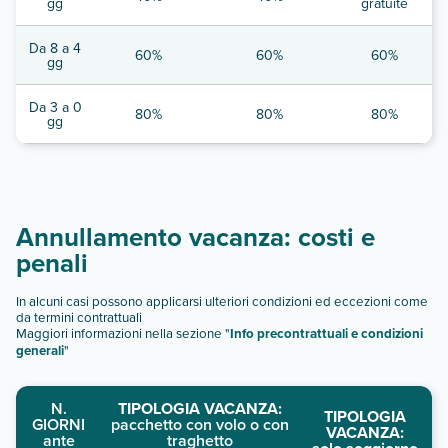
gg
gratuite
Da 8 a 4
60%
60%
60%
gg
Da 3 a 0
80%
80%
80%
gg
Annullamento vacanza: costi e
penali
In alcuni casi possono applicarsi ulteriori condizioni ed eccezioni come
da termini contrattuali
Maggiori informazioni nella sezione "
Info precontrattuali e condizioni
generali
"
N.
TIPOLOGIA VACANZA:
TIPOLOGIA
GIORNI
pacchetto con volo o con
VACANZA:
ante
traghetto