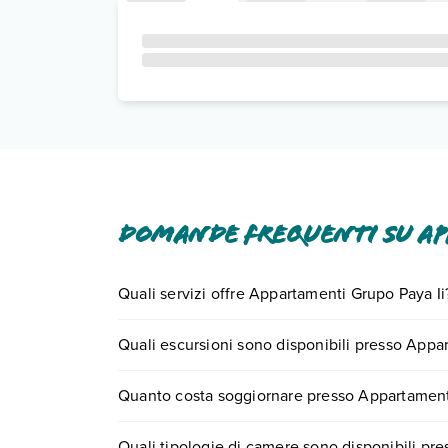
Domande frequenti su App
Quali servizi offre Appartamenti Grupo Paya Ii
Appartamenti Grupo Paya Ii offre diversi servizi in
Quali escursioni sono disponibili presso Appa
Scopri tutti i dettagli nel paragrafo dedicato "
Inf
Tante sono le escursioni che potrai vivere sogg
Quanto costa soggiornare presso Appartament
numero 0721.17231 o
prenotando un appuntame
I prezzi di Appartamenti Grupo Paya Ii possono var
Quali tipologie di camere sono disponibili pr