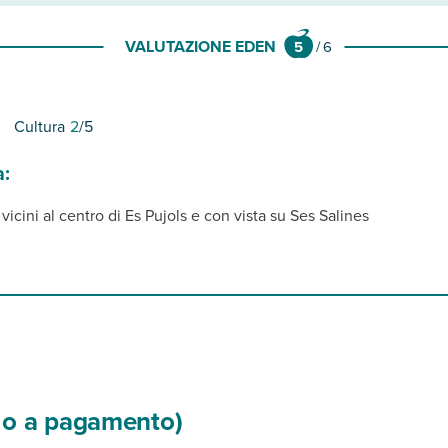
VALUTAZIONE EDEN
5
/
6
Cultura
2
/5
a:
icini al centro di Es Pujols e con vista su Ses Salines
si o a pagamento)