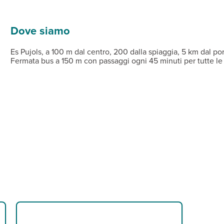
 e lettini a pagamento (teli mare non disponibili).
one (teli mare non disponibili) e connessione wi-fi gratuita anch
3 adulti) e appartamenti bilocali (40m², max 4 adulti) distribuiti
PORTO DI IBIZA ENTRO LE 22.30 IN MODO DA POTER USUFR
Dove siamo
IZA NON ANTERIORE ALLE ORE 8.50 PER USUFRUIRE DEL PRIM
ANSITO AD IBIZA CON UN SUPPLEMENTO DI 100EUR PER PER
Es Pujols, a 100 m dal centro, 200 dalla spiaggia, 5 km dal p
Fermata bus a 150 m con passaggi ogni 45 minuti per tutte le d