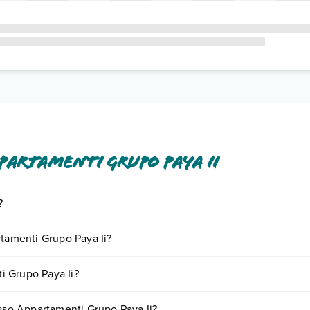
artamenti Grupo Paya Ii
?
clusi o a pagamento tra cui: aria condizionata, tv satellitare, asciugacape
rtamenti Grupo Paya Ii?
o e descrizione
".
iornando presso Appartamenti Grupo Paya Ii. Scoprile tutte nella
sezio
i Grupo Paya Ii?
nto
.
iare in base a vari fattori (per es. date, condizioni dell'hotel, ecc). Per
esso Appartamenti Grupo Paya Ii?