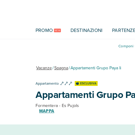
Vai al contenuto principale
PROMO
DESTINAZIONI
PARTENZ
NEW
Componi l
Vacanze
/
Spagna
/
Appartamenti Grupo Paya Ii
Appartamento
ESCLUSIVA
Appartamenti Grupo Pay
Formentera - Es Pujols
MAPPA