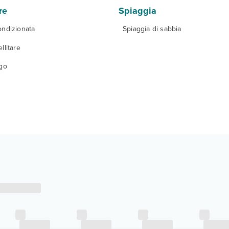
re
Spiaggia
ondizionata
Spiaggia di sabbia
llitare
igo