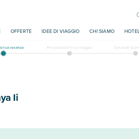
E
OFFERTE
IDEE DI VIAGGIO
CHI SIAMO
HOTE
a tua vacanza
Personalizza il tuo viaggio
Concludi la p
a Ii