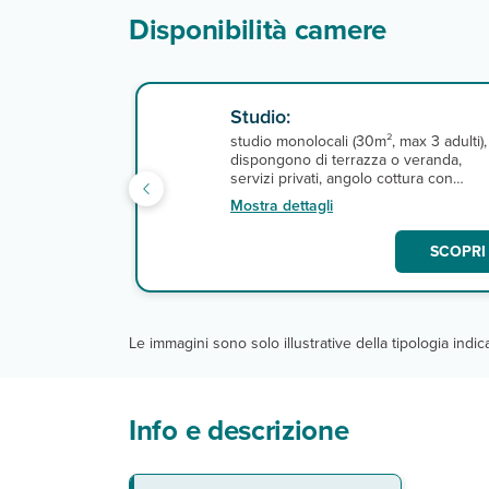
Disponibilità camere
Studio:
studio monolocali (30m², max 3 adulti),
dispongono di terrazza o veranda,
servizi privati, angolo cottura con
minifrigo, aria condizionata,
Mostra dettagli
asciugacapelli, connessione wi-fi
gratuita e tv satellitare con canali
SCOPRI 
italiani (Rai). A pagamento, cassetta di
sicurezza. Pulizia 3 volte a settimana ,
cambio asciugamani tutti i giorni
(eccetto la domenica) e cambio
lenzuola una volta a settimana.
Le immagini sono solo illustrative della tipologia indi
Info e descrizione
La spiaggia
Servizi
Gli appartamenti
NOTA BENE