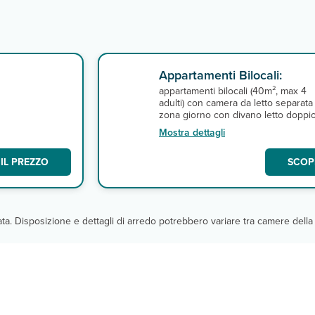
Appartamenti Bilocali:
appartamenti bilocali (40m², max 4
adulti) con camera da letto separata
zona giorno con divano letto doppio
Tutti dispongono di terrazza o vera
Mostra dettagli
servizi privati, angolo cottura con
minifrigo, aria condizionata,
IL PREZZO
SCOPR
asciugacapelli, connessione wi-fi
gratuita e tv satellitare con canali
italiani (Rai). A pagamento, cassetta 
sicurezza. Pulizia 3 volte a settimana
cambio asciugamani tutti i giorni
cata. Disposizione e dettagli di arredo potrebbero variare tra camere della 
(eccetto la domenica) e cambio
lenzuola una volta a settimana.