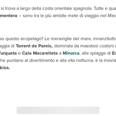
 si trova a largo della costa orientale spagnola. Tutte e quat
rmentera
– sono tra le più ambite mete di viaggio nel Med
rso questo arcipelago? Le meraviglie del mare, innanzitutt
aggia di
Torrent de Pareis,
dominata da maestosi costoni r
Turqueta
e
Cala Macarelleta
a
Minorca
, alle spiagge di
E
 che puntano al divertimento e alla vita notturna, è la movid
Ibiza.