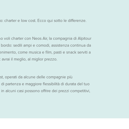
scorrere una vacanza nella quale i must sono relax e divertimento; saranno 
lari o semplicemente per chi ama vivere la propria vacanza senza limiti di
perienza e doppio divertimento! Potrai infatti iniziare il tuo soggiorno s
: charter e low cost. Ecco qui sotto le differenze.
 voli charter con Neos Air, la compagnia di Alpitour
i a bordo: sedili ampi e comodi, assistenza continua da
tenimento, come musica e film, pasti e snack serviti a
rai il meglio, al miglior prezzo.
ost, operati da alcune delle compagnie più
i partenza e maggiore flessibilità di durata del tuo
n alcuni casi possono offrire dei prezzi competitivi,