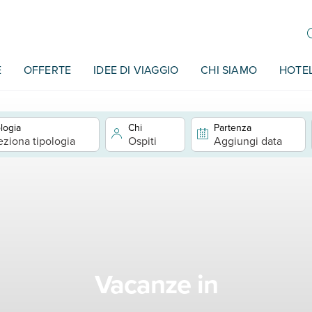
E
OFFERTE
IDEE DI VIAGGIO
CHI SIAMO
HOTE
logia
Chi
Partenza
eziona tipologia
Ospiti
Aggiungi data
Vacanze in