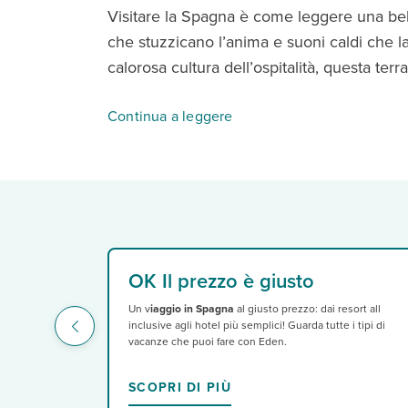
Visitare la Spagna è come leggere una bella
che stuzzicano l’anima e suoni caldi che la
calorosa cultura dell’ospitalità, questa terr
Continua a leggere
Tutte le principali città – Madrid, Barcello
OK Il prezzo è giusto
Un v
iaggio in Spagna
al giusto prezzo: dai resort all
inclusive agli hotel più semplici! Guarda tutte i tipi di
vacanze che puoi fare con Eden.
SCOPRI DI PIÙ