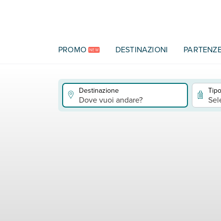
Vai al contenuto principale
PROMO
DESTINAZIONI
PARTENZ
NEW
Destinazione
Tipo
Dove vuoi andare?
Sel