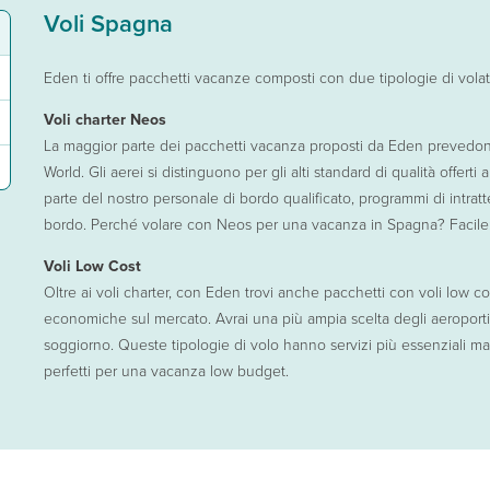
Voli Spagna
re un trattamento all inclusive? Si tratta dell’alternativa migliore per tra
eali per gruppi di persone numerosi, per chi ha esigenze alimentari partico
on esplorarne due! Così la tua vacanza raddoppia: doppi paesaggi, doppio es
Eden ti offre pacchetti vacanze composti con due tipologie di volato
Voli charter Neos
La maggior parte dei pacchetti vacanza proposti da Eden prevedono
World. Gli aerei si distinguono per gli alti standard di qualità offert
parte del nostro personale di bordo qualificato, programmi di intrat
bordo. Perché volare con Neos per una vacanza in Spagna? Facile: av
Voli Low Cost
Oltre ai voli charter, con Eden trovi anche pacchetti con voli low c
economiche sul mercato. Avrai una più ampia scelta degli aeroporti d
soggiorno. Queste tipologie di volo hanno servizi più essenziali ma i
perfetti per una vacanza low budget.