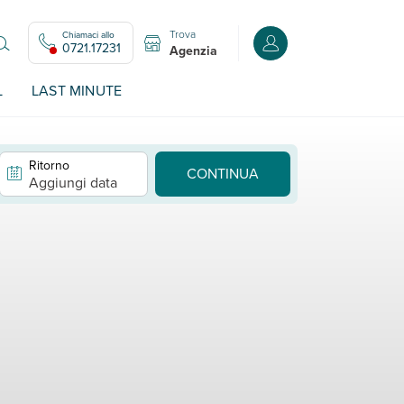
Trova
Chiamaci allo
Accedi o registrati all
0721.17231
Agenzia
L
LAST MINUTE
Ritorno
CONTINUA
Aggiungi data