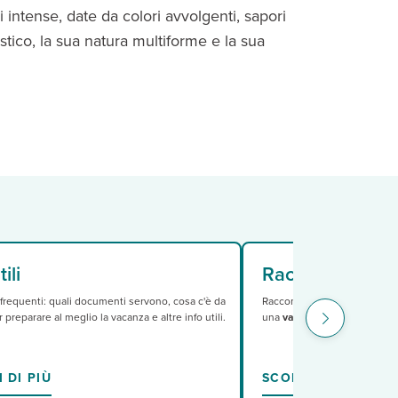
 intense, date da colori avvolgenti, sapori
stico, la sua natura multiforme e la sua
i monumenti e luoghi d’interesse di straordinario valore. Ne
ili
Racconti
requenti: quali documenti servono, cosa c'è da
Racconti e guide di viaggio:
 preparare al meglio la vacanza e altre info utili.
una
vacanza in Spagna.
 DI PIÙ
SCOPRI DI PIÙ