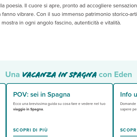
 poesia. Il cuore si apre, pronto ad accogliere sensazioni
 fanno vibrare. Con il suo immenso patrimonio storico-arti
a mostra in ogni angolo fascino, autenticità e vitalità.
na, Bilbao, Siviglia, Granada, Valencia – sono costellate d
Una
con Eden
vacanza in Spagna
POV: sei in Spagna
Info ut
Ecco una brevissima guida su cosa fare e vedere nel tuo
Domande f
viaggio in Spagna
.
sapere per
SCOPRI DI PIÙ
SCOPRI