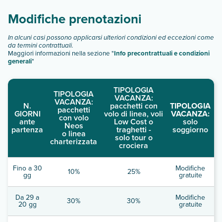
Modifiche prenotazioni
In alcuni casi possono applicarsi ulteriori condizioni ed eccezioni come
da termini contrattuali.
Maggiori informazioni nella sezione "
Info precontrattuali e condizioni
generali
"
TIPOLOGIA
TIPOLOGIA
VACANZA:
VACANZA:
N.
pacchetti con
TIPOLOGIA
pacchetti
GIORNI
volo di linea, voli
VACANZA:
con volo
ante
Low Cost o
solo
Neos
partenza
traghetti -
soggiorno
o linea
solo tour o
charterizzata
crociera
Fino a 30
Modifiche
10%
25%
gg
gratuite
Da 29 a
Modifiche
30%
30%
20 gg
gratuite