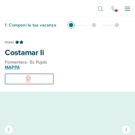
Vai al contenuto principale
Apr
1
.
Componi la tua vacanza
Hotel
Costamar Ii
Formentera - Es Pujols
MAPPA