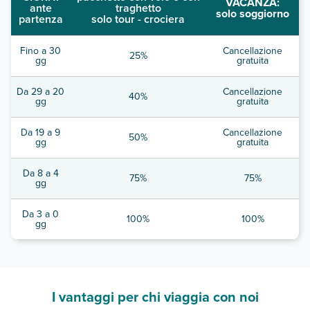
VACANZA:
ante
traghetto
solo soggiorno
partenza
solo tour - crociera
Fino a 30
Cancellazione
25%
gg
gratuita
Da 29 a 20
Cancellazione
40%
gg
gratuita
Da 19 a 9
Cancellazione
50%
gg
gratuita
Da 8 a 4
75%
75%
gg
Da 3 a 0
100%
100%
gg
I vantaggi per chi viaggia con noi