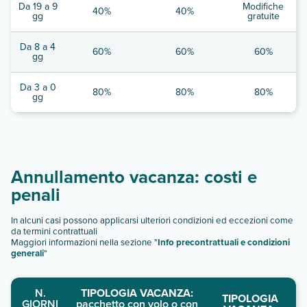
Da 19 a 9
Modifiche
40%
40%
gg
gratuite
Da 8 a 4
60%
60%
60%
gg
Da 3 a 0
80%
80%
80%
gg
Annullamento vacanza: costi e
penali
In alcuni casi possono applicarsi ulteriori condizioni ed eccezioni come
da termini contrattuali
Maggiori informazioni nella sezione "
Info precontrattuali e condizioni
generali
"
N.
TIPOLOGIA VACANZA:
TIPOLOGIA
GIORNI
pacchetto con volo o con