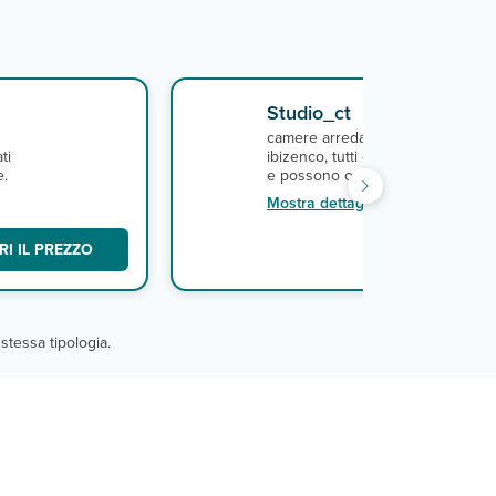
Studio_ct
camere arredatie in stile tradizion
ti
ibizenco, tutti dotati con servizi pr
e.
e possono ospitare fino a 4 pers
Mostra dettagli
I IL PREZZO
SCO
stessa tipologia.