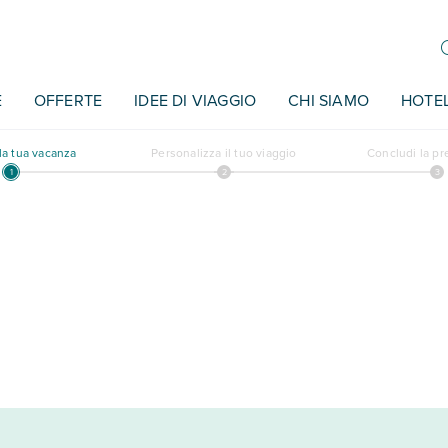
E
OFFERTE
IDEE DI VIAGGIO
CHI SIAMO
HOTE
a tua vacanza
Personalizza il tuo viaggio
Concludi la p