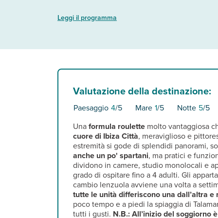
Leggi il programma
Valutazione della destinazione:
Paesaggio
4
/5
Mare
1
/5
Notte
5
/5
Una
formula roulette
molto vantaggiosa che
cuore di Ibiza Città
, meraviglioso e pittor
estremità si gode di splendidi panorami, s
anche un po' spartani
, ma pratici e funzion
dividono in camere, studio monolocali e app
grado di ospitare fino a 4 adulti. Gli appart
cambio lenzuola avviene una volta a settima
tutte le unità differiscono una dall’altra 
poco tempo e a piedi la spiaggia di Talamanca
tutti i gusti.
N.B.:
All’inizio del soggiorno 