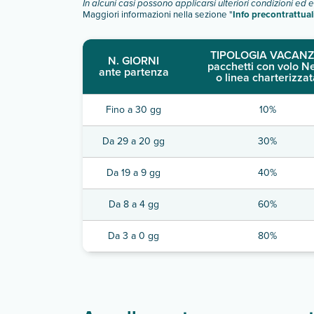
In alcuni casi possono applicarsi ulteriori condizioni ed 
Scopri tutti i dettagli nel paragrafo dedicato "
Inf
Maggiori informazioni nella sezione "
Info precontrattual
TIPOLOGIA VACANZ
N. GIORNI
pacchetti con volo N
ante partenza
o linea charterizzat
Fino a 30 gg
10%
Da 29 a 20 gg
30%
Da 19 a 9 gg
40%
Da 8 a 4 gg
60%
Da 3 a 0 gg
80%