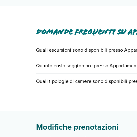
Domande frequenti su Ap
Quali escursioni sono disponibili presso Appar
Tante sono le escursioni che potrai vivere soggi
Quanto costa soggiornare presso Appartamenti
0721.17231 o
prenotando un appuntamento
.
I prezzi di Appartamenti Dalt Vila possono variare 
Quali tipologie di camere sono disponibili pre
quando partire.
Appartamenti Dalt Vila dispone di diverse tipolo
studio
appartamenti bilocale
studio_ct
appartamento bilocale_ct
Modifiche prenotazioni
studio
appartamenti bilocale