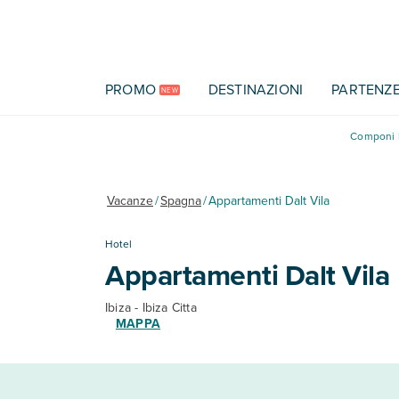
Vai al contenuto principale
PROMO
DESTINAZIONI
PARTENZ
NEW
Componi l
Vacanze
/
Spagna
/
Appartamenti Dalt Vila
Hotel
Appartamenti Dalt Vila
Ibiza - Ibiza Citta
MAPPA