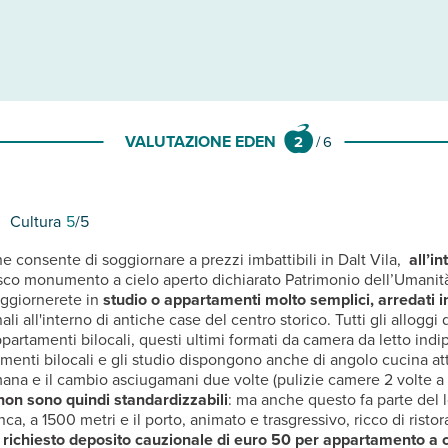
VALUTAZIONE EDEN
2
/
6
Cultura
5
/5
 consente di soggiornare a prezzi imbattibili in Dalt Vila,
all’in
esco monumento a cielo aperto dichiarato Patrimonio dell’Umanità d
oggiornerete in
studio o
appartamenti molto semplici, arredati in 
ali all'interno di antiche case del centro storico. Tutti gli alloggi 
artamenti bilocali, questi ultimi formati da camera da letto indi
amenti bilocali e gli studio dispongono anche di angolo cucina attr
na e il cambio asciugamani due volte (pulizie camere 2 volte a se
e non sono quindi standardizzabili
: ma anche questo fa parte del l
, a 1500 metri e il porto, animato e trasgressivo, ricco di ristoran
è richiesto deposito cauzionale di euro 50 per appartamento a c