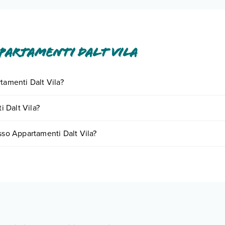
partamenti Dalt Vila
tamenti Dalt Vila?
ornando presso Appartamenti Dalt Vila. Scoprile tutte nella
sezione de
 Dalt Vila?
in base a vari fattori (per es. date, condizioni dell'hotel, ecc). Per cons
sso Appartamenti Dalt Vila?
gie di camere: