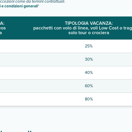
eccezioni come da termini contrattuali.
o e descrizione
".
i e condizioni generali
"
A:
TIPOLOGIA VACANZA:
eos
pacchetti con volo di linea, voli Low Cost o trag
a
solo tour o crociera
25%
30%
40%
60%
80%