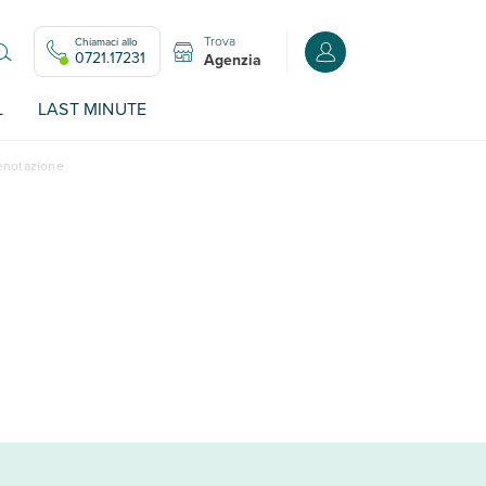
Trova
Chiamaci allo
Accedi o registrati all
0721.17231
Agenzia
L
LAST MINUTE
renotazione