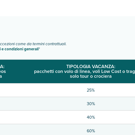
o e descrizione
".
eccezioni come da termini contrattuali.
i e condizioni generali
"
A:
TIPOLOGIA VACANZA:
eos
pacchetti con volo di linea, voli Low Cost o trag
a
solo tour o crociera
25%
30%
40%
60%