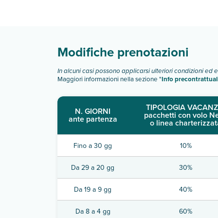
Scopri tutti i dettagli nel paragrafo dedicato "
Inf
Modifiche prenotazioni
In alcuni casi possono applicarsi ulteriori condizioni ed 
Maggiori informazioni nella sezione "
Info precontrattual
TIPOLOGIA VACANZ
N. GIORNI
pacchetti con volo N
ante partenza
o linea charterizzat
Fino a 30 gg
10%
Da 29 a 20 gg
30%
Da 19 a 9 gg
40%
Da 8 a 4 gg
60%