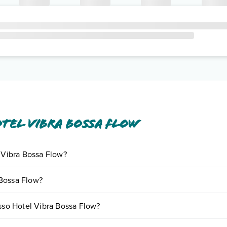
tel Vibra Bossa Flow
l Vibra Bossa Flow?
iornando presso Hotel Vibra Bossa Flow. Scoprile tutte nella
sezione d
 Bossa Flow?
 in base a vari fattori (per es. date, condizioni dell'hotel, ecc). Per con
esso Hotel Vibra Bossa Flow?
ogie di camere: