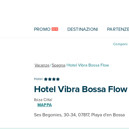
Vai al contenuto principale
PROMO
DESTINAZIONI
PARTENZ
NEW
Componi l
Vacanze
/
Spagna
/
Hotel Vibra Bossa Flow
Hotel
Hotel Vibra Bossa Flow
Ibiza Citta'
MAPPA
Ses Begonies, 30-34, 07817, Playa d'en Bossa