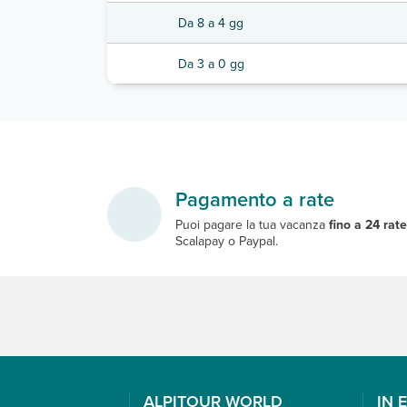
Da 8 a 4 gg
Da 3 a 0 gg
Pagamento a rate
Puoi pagare la tua vacanza
fino a 24 rat
Scalapay o Paypal.
ALPITOUR WORLD
IN 