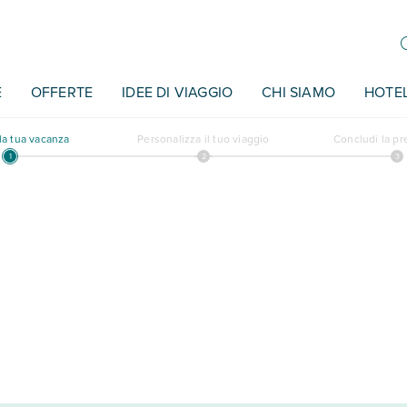
E
OFFERTE
IDEE DI VIAGGIO
CHI SIAMO
HOTE
a tua vacanza
Personalizza il tuo viaggio
Concludi la p