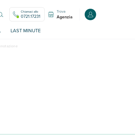
Trova
Chiamaci allo
Accedi o registrati all
0721.17231
Agenzia
L
LAST MINUTE
renotazione