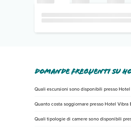
Domande frequenti su Ho
Quali escursioni sono disponibili presso Hote
Tante sono le escursioni che potrai vivere sogg
Quanto costa soggiornare presso Hotel Vibra
0721.17231 o
prenotando un appuntamento
.
I prezzi di Hotel Vibra Bossa Flow possono variare
Quali tipologie di camere sono disponibili pr
scegli quando partire.
Hotel Vibra Bossa Flow dispone di diverse tipol