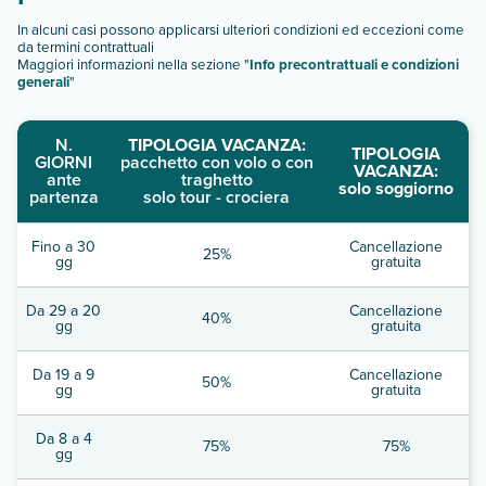
In alcuni casi possono applicarsi ulteriori condizioni ed eccezioni come
da termini contrattuali
Maggiori informazioni nella sezione "
Info precontrattuali e condizioni
generali
"
N.
TIPOLOGIA VACANZA:
TIPOLOGIA
GIORNI
pacchetto con volo o con
VACANZA:
ante
traghetto
solo soggiorno
partenza
solo tour - crociera
Fino a 30
Cancellazione
25%
gg
gratuita
Da 29 a 20
Cancellazione
40%
gg
gratuita
Da 19 a 9
Cancellazione
50%
gg
gratuita
Da 8 a 4
75%
75%
gg