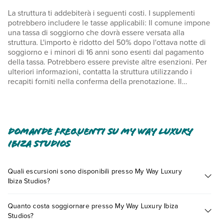
La struttura ti addebiterà i seguenti costi. I supplementi
potrebbero includere le tasse applicabili: Il comune impone
una tassa di soggiorno che dovrà essere versata alla
struttura. L'importo è ridotto del 50% dopo l'ottava notte di
soggiorno e i minori di 16 anni sono esenti dal pagamento
della tassa. Potrebbero essere previste altre esenzioni. Per
ulteriori informazioni, contatta la struttura utilizzando i
recapiti forniti nella conferma della prenotazione. Il
comune impone una tassa di soggiorno: dal giorno 1
novembre al giorno 30 aprile, 0.83 EUR a persona, a notte,
fino a 9 notti, e 0.41 EUR per soggiorni più lunghi. Questa
tassa non si applica ai minori di 16 anni. Il comune impone
una tassa di soggiorno: dal 1 maggio al 31 ottobre, 3.30 EUR
Domande frequenti su My Way Luxury
a persona, a notte, fino a un massimo di 9 notti, e 1.65 EUR
Ibiza Studios
per i periodi più lunghi. Questa tassa non si applica agli
ospiti con meno di 16 anni. Abbiamo incluso tutti i costi che
ci ha comunicato la struttura. Costo colazione continentale:
Quali escursioni sono disponibili presso My Way Luxury
15 EUR per gli adulti e 15 EUR per i bambini (importi
Ibiza Studios?
approssimativi).Cassaforte in camera: 3 EUR a notte Culle
Tante sono le escursioni che potrai vivere soggiornando
(letti per bambini 0-2 anni): 10.0 EUR a notte. È possibile
Quanto costa soggiornare presso My Way Luxury Ibiza
presso My Way Luxury Ibiza Studios. Scoprile tutte nella
che questo elenco non sia completo. Tariffe e depositi
Studios?
sezione dedicata
o contatta il call center chiamando il numero
potrebbero non includere le tasse e sono soggetti a