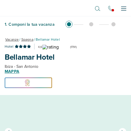
Vai al contenuto principale
Apr
1
.
Componi la tua vacanza
Vacanze
/
Spagna
/
Bellamar Hotel
Hotel
4,6
(
1791
)
Bellamar Hotel
Ibiza - San Antonio
MAPPA