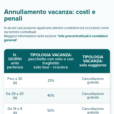
Annullamento vacanza: costi e
penali
In alcuni casi possono applicarsi ulteriori condizioni ed eccezioni come
da termini contrattuali
Maggiori informazioni nella sezione "
Info precontrattuali e condizioni
generali
"
N.
TIPOLOGIA VACANZA:
TIPOLOGIA
GIORNI
pacchetto con volo o con
VACANZA:
ante
traghetto
solo soggiorno
partenza
solo tour - crociera
Fino a 30
Cancellazione
25%
gg
gratuita
Da 29 a 20
Cancellazione
40%
gg
gratuita
Da 19 a 9
Cancellazione
50%
gg
gratuita