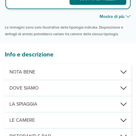
Mostra di più
Le immagini sono solo illustrative della tipologia indicata. Disposizione e
dettagli di arredo potrebbero variare tra camere della stessa tipologia.
Info e descrizione
NOTA BENE
TRASFERIMENTO PRIVATO DISPONIBILE CON SUPPLEMENTO
DOVE SIAMO
Baia di San Antonio, a 500 dalla spiaggia, 3 km dal O'Beach Club, 
LA SPIAGGIA
di sabbia, a 500 m, attrezzata con ombrelloni e lettini a pagamento 
LE CAMERE
2
113 camere (22 m
) distribuite su 3 piani, tutte con servizi privat