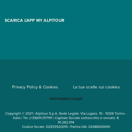
Contatti
FAQ
Promo
Area riservata
Opzione Flexi
Racconti
SCARICA L'APP MY ALPITOUR
Assicurazioni
Condizioni generali di contratto
Partnership
App My Alpitour World
Documenti per l'espatrio
Parti e Riparti
Convenzioni
Trova un'agenzia
Viaggi di gruppo
Metodi di pagamento
Regole per viaggiare
Cataloghi
Privacy Policy & Cookies
Le tue scelte sui cookies
Mappa del sito
Informazioni Legali
Noleggio auto
Copyright © 2021 | Alpitour S.p.A. Sede Legale: Via Lugaro, 15 - 10126 Torino -
Italia | Tel. (+39)011.0171111 | Capitale Sociale sottoscritto e versato: €
91.262.014
Codice fiscale: 02933920015 | Partita IVA: 02486000041