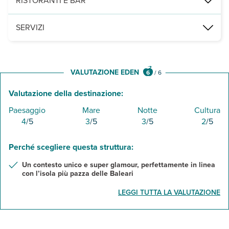
RISTORANTI E BAR
a pagamento, 2 ristoranti à la carte The Palm, La Bambola e un bar
SERVIZI
2 piscine con ombrelloni, lettini e teli mare a disposizione, conn
VALUTAZIONE EDEN
6
/
6
Valutazione della destinazione:
Paesaggio
Mare
Notte
Cultura
4
/5
3
/5
3
/5
2
/5
Perché scegliere questa struttura:
Un contesto unico e super glamour, perfettamente in linea
con l’isola più pazza delle Baleari
LEGGI TUTTA LA VALUTAZIONE