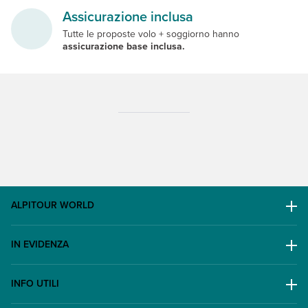
Assicurazione inclusa
Tutte le proposte volo + soggiorno hanno
assicurazione base inclusa.
ALPITOUR WORLD
AWARD
IN EVIDENZA
Il Gruppo
Escursioni
Lavora con noi
INFO UTILI
Offerte