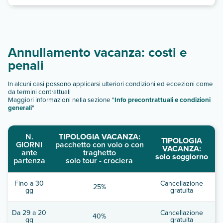
Annullamento vacanza: costi e
penali
In alcuni casi possono applicarsi ulteriori condizioni ed eccezioni come
da termini contrattuali
Maggiori informazioni nella sezione "
Info precontrattuali e condizioni
generali
"
N.
TIPOLOGIA VACANZA:
TIPOLOGIA
GIORNI
pacchetto con volo o con
VACANZA:
ante
traghetto
solo soggiorno
partenza
solo tour - crociera
Fino a 30
Cancellazione
25%
gg
gratuita
Da 29 a 20
Cancellazione
40%
gg
gratuita