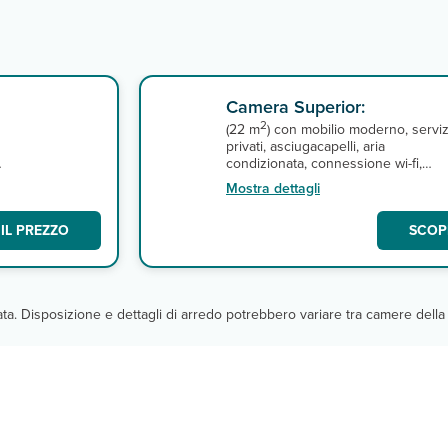
Camera Superior:
2
(22 m
) con mobilio moderno, serviz
privati, asciugacapelli, aria
,
condizionata, connessione wi-fi,
ventilatore a soffitto, telefono, tv,
Mostra dettagli
minifrigo e terrazza o balcone. A
pagamento, minibar e cassetta di
IL PREZZO
SCOPR
sicurezza.
cata. Disposizione e dettagli di arredo potrebbero variare tra camere della 