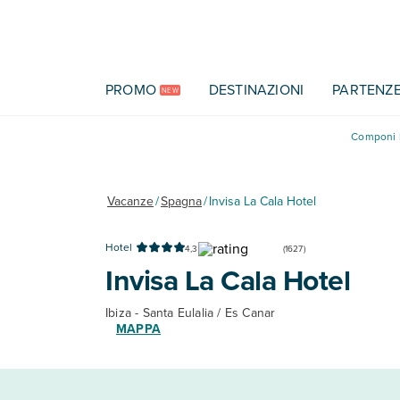
Vai al contenuto principale
PROMO
DESTINAZIONI
PARTENZ
NEW
Componi l
Vacanze
/
Spagna
/
Invisa La Cala Hotel
Hotel
4,3
(
1627
)
Invisa La Cala Hotel
Ibiza - Santa Eulalia / Es Canar
MAPPA