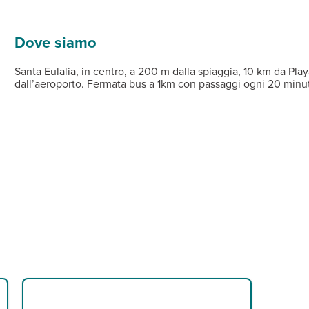
oni e lettini a pagamento (teli mare disponibili in hotel).
to, un bar. I clienti con la mezza pensione Easy Meal avranno a di
one e connessione wi-fi gratuita anche nelle aree comuni. A paga
 acquatici motirzzati e non.
Dove siamo
Santa Eulalia, in centro, a 200 m dalla spiaggia, 10 km da Play
dall’aeroporto. Fermata bus a 1km con passaggi ogni 20 minuti 