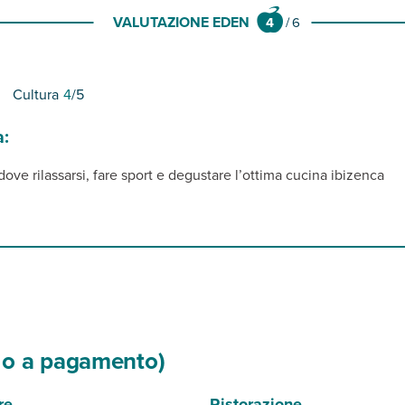
VALUTAZIONE EDEN
4
/
6
Cultura
4
/5
a:
 dove rilassarsi, fare sport e degustare l’ottima cucina ibizenca
si o a pagamento)
re
Ristorazione