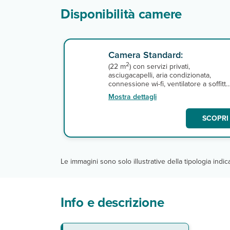
Disponibilità camere
Camera Standard:
2
(22 m
) con servizi privati,
asciugacapelli, aria condizionata,
connessione wi-fi, ventilatore a soffitto
telefono, tv, minifrigo e terrazza o
Mostra dettagli
balcone. A pagamento, minibar e
cassetta di sicurezza.
SCOPRI 
Le immagini sono solo illustrative della tipologia indi
Info e descrizione
La spiaggia
Ristoranti e bar
Servizi
Sport