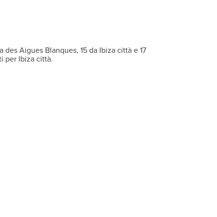
sposizione tanti pasti quante le notti di soggiorno, spendibili li
mento, servizio medico, centro Spa con sauna, bagno turco e idro
a des Aigues Blanques, 15 da Ibiza città e 17
per Ibiza città.