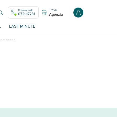
Trova
Chiamaci allo
Accedi o registrati all
0721.17231
Agenzia
L
LAST MINUTE
renotazione