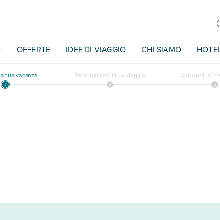
E
OFFERTE
IDEE DI VIAGGIO
CHI SIAMO
HOTE
a tua vacanza
Personalizza il tuo viaggio
Concludi la p