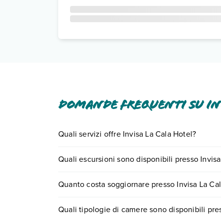
Domande frequenti su Inv
Quali servizi offre Invisa La Cala Hotel?
Invisa La Cala Hotel offre diversi servizi inclusi o
Quali escursioni sono disponibili presso Invis
Scopri tutti i dettagli nel paragrafo dedicato "
Inf
Tante sono le escursioni che potrai vivere soggi
Quanto costa soggiornare presso Invisa La Cal
0721.17231 o
prenotando un appuntamento
.
I prezzi di Invisa La Cala Hotel possono variare in
Quali tipologie di camere sono disponibili pre
quando partire.