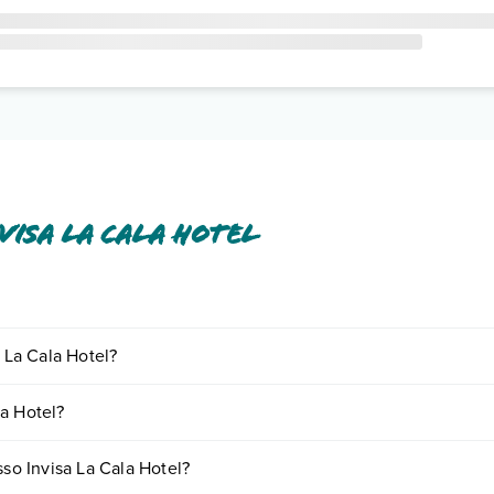
isa La Cala Hotel
 a pagamento tra cui: cassetta di sicurezza, wi-fi free, wi-fi in aree comu
a La Cala Hotel?
o e descrizione
".
ornando presso Invisa La Cala Hotel. Scoprile tutte nella
sezione dedi
a Hotel?
 base a vari fattori (per es. date, condizioni dell'hotel, ecc). Per consul
sso Invisa La Cala Hotel?