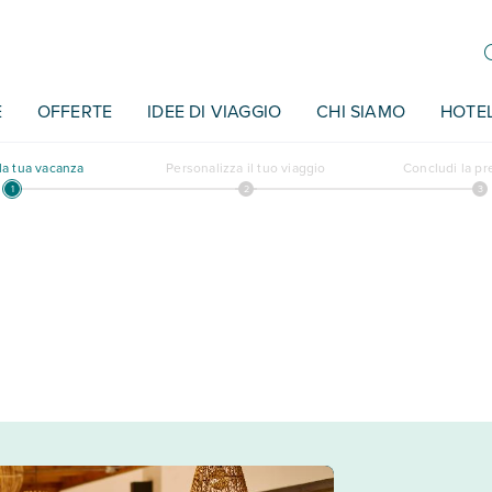
E
OFFERTE
IDEE DI VIAGGIO
CHI SIAMO
HOTE
a tua vacanza
Personalizza il tuo viaggio
Concludi la p