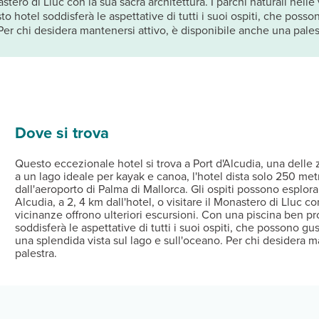
nastero di Lluc con la sua sacra architettura. I parchi naturali nell
 hotel soddisferà le aspettative di tutti i suoi ospiti, che posson
Per chi desidera mantenersi attivo, è disponibile anche una pales
Dove si trova
Questo eccezionale hotel si trova a Port d'Alcudia, una delle
a un lago ideale per kayak e canoa, l'hotel dista solo 250 metr
dall'aeroporto di Palma di Mallorca. Gli ospiti possono esplorar
Alcudia, a 2, 4 km dall'hotel, o visitare il Monastero di Lluc con
vicinanze offrono ulteriori escursioni. Con una piscina ben pr
soddisferà le aspettative di tutti i suoi ospiti, che possono gus
una splendida vista sul lago e sull'oceano. Per chi desidera m
palestra.