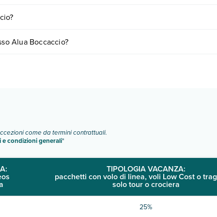
iornando presso Alua Boccaccio. Scoprile tutte nella
sezione dedicata
o
cio?
a vari fattori (per es. date, condizioni dell'hotel, ecc). Per consultare 
esso Alua Boccaccio?
camere:
o e descrizione
".
eccezioni come da termini contrattuali.
i e condizioni generali
"
A:
TIPOLOGIA VACANZA:
eos
pacchetti con volo di linea, voli Low Cost o trag
a
solo tour o crociera
25%