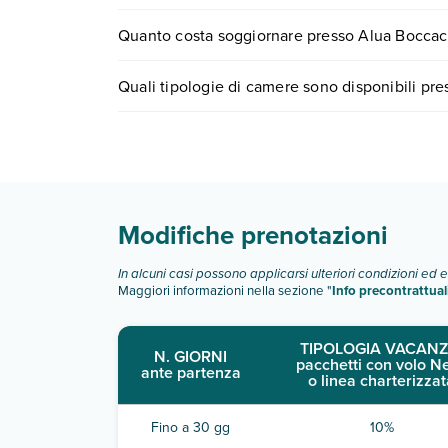
Tante sono le escursioni che potrai vivere sogg
Quanto costa soggiornare presso Alua Boccac
0721.17231 o
prenotando un appuntamento
.
I prezzi di Alua Boccaccio possono variare in base 
Quali tipologie di camere sono disponibili pr
quando partire.
Alua Boccaccio dispone di diverse tipologie di 
Scopri tutti i dettagli nel paragrafo dedicato "
Inf
Modifiche prenotazioni
In alcuni casi possono applicarsi ulteriori condizioni ed 
Maggiori informazioni nella sezione "
Info precontrattual
TIPOLOGIA VACANZ
N. GIORNI
pacchetti con volo N
ante partenza
o linea charterizzat
Fino a 30 gg
10%