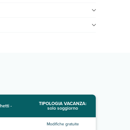
 contatta il call center chiamando il numero
i prezzi, compila il motore di ricerca e scegli
TIPOLOGIA VACANZA:
hetti -
solo soggiorno
Modifiche gratuite