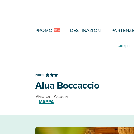
Vai al contenuto principale
PROMO
DESTINAZIONI
PARTENZ
NEW
Componi l
Hotel
Alua Boccaccio
Maiorca - Alcudia
MAPPA