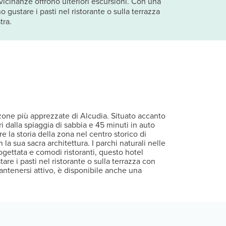
e vicinanze offrono ulteriori escursioni. Con una
o gustare i pasti nel ristorante o sulla terrazza
tra.
 zone più apprezzate di Alcudia. Situato accanto
i dalla spiaggia di sabbia e 45 minuti in auto
e la storia della zona nel centro storico di
 la sua sacra architettura. I parchi naturali nelle
ogettata e comodi ristoranti, questo hotel
tare i pasti nel ristorante o sulla terrazza con
antenersi attivo, è disponibile anche una