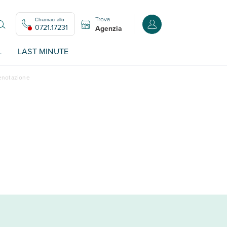
Trova
Chiamaci allo
Accedi o registrati all
0721.17231
Agenzia
L
LAST MINUTE
renotazione