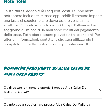
Note hotel
La struttura ti addebiterà i seguenti costi. I supplementi
potrebbero includere le tasse applicabili: Il comune impone
una tassa di soggiorno che dovrà essere versata alla
struttura. L'importo è ridotto del 50% dopo l'ottava notte di
soggiorno e i minori di 16 anni sono esenti dal pagamento
della tassa. Potrebbero essere previste altre esenzioni. Per
ulteriori informazioni, contatta la struttura utilizzando i
recapiti forniti nella conferma della prenotazione. Il
comune impone una tassa di soggiorno: dal giorno 1
novembre al giorno 30 aprile, 0.83 EUR a persona, a notte,
fino a 9 notti, e 0.41 EUR per soggiorni più lunghi. Questa
tassa non si applica ai minori di 16 anni. Il comune impone
una tassa di soggiorno: dal 1 maggio al 31 ottobre, 3.30 EUR
Domande frequenti su Alua Calas De
a persona, a notte, fino a un massimo di 9 notti, e 1.65 EUR
Mallorca Resort
per i periodi più lunghi. Questa tassa non si applica agli
ospiti con meno di 16 anni. Abbiamo incluso tutti i costi che
ci ha comunicato la struttura. Supplemento per animali
Quali escursioni sono disponibili presso Alua Calas De
domestici: 50 EUR ad animale, a notte Non vengono
Mallorca Resort?
richiesti supplementi per gli animali di servizio È possibile
Tante sono le escursioni che potrai vivere soggiornando
che questo elenco non sia completo. Tariffe e depositi
Quanto costa soggiornare presso Alua Calas De Mallorca
presso Alua Calas De Mallorca Resort. Scoprile tutte nella
potrebbero non includere le tasse e sono soggetti a