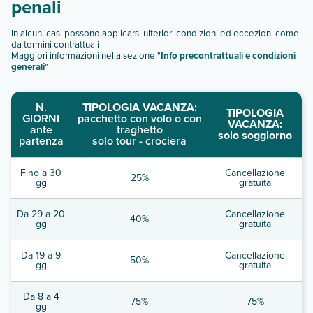
penali
In alcuni casi possono applicarsi ulteriori condizioni ed eccezioni come
da termini contrattuali
Maggiori informazioni nella sezione "
Info precontrattuali e condizioni
generali
"
N.
TIPOLOGIA VACANZA:
TIPOLOGIA
GIORNI
pacchetto con volo o con
VACANZA:
ante
traghetto
solo soggiorno
partenza
solo tour - crociera
Fino a 30
Cancellazione
25%
gg
gratuita
Da 29 a 20
Cancellazione
40%
gg
gratuita
Da 19 a 9
Cancellazione
50%
gg
gratuita
Da 8 a 4
75%
75%
gg