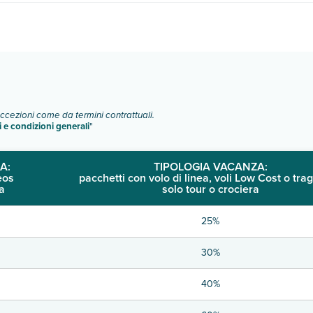
di camere:
o e descrizione
".
eccezioni come da termini contrattuali.
i e condizioni generali
"
A:
TIPOLOGIA VACANZA:
eos
pacchetti con volo di linea, voli Low Cost o trag
a
solo tour o crociera
25%
30%
40%