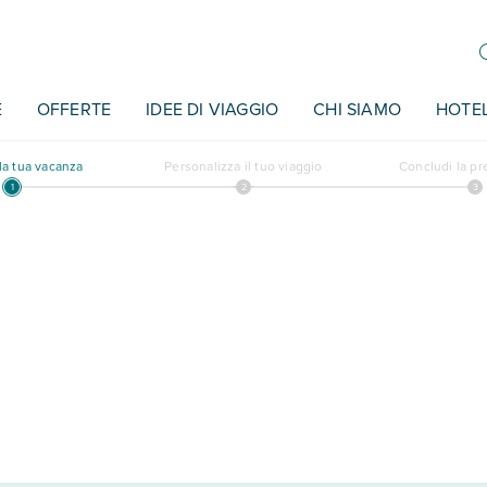
E
OFFERTE
IDEE DI VIAGGIO
CHI SIAMO
HOTE
a tua vacanza
Personalizza il tuo viaggio
Concludi la p