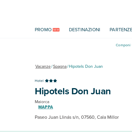
Vai al contenuto principale
PROMO
DESTINAZIONI
PARTENZ
NEW
Componi l
Vacanze
/
Spagna
/
Hipotels Don Juan
Hotel
Hipotels Don Juan
Maiorca
MAPPA
Paseo Juan Llinás s/n, 07560, Cala Millor