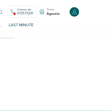
Trova
Chiamaci allo
Accedi o registrati all
0721.17231
Agenzia
L
LAST MINUTE
renotazione