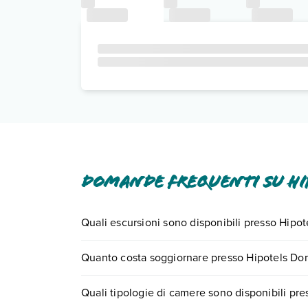
Domande frequenti su Hi
Quali escursioni sono disponibili presso Hipo
Tante sono le escursioni che potrai vivere sogg
Quanto costa soggiornare presso Hipotels Do
0721.17231 o
prenotando un appuntamento
.
I prezzi di Hipotels Don Juan possono variare in b
Quali tipologie di camere sono disponibili pr
quando partire.