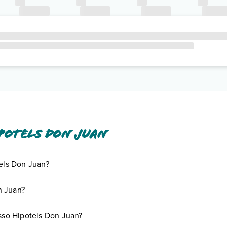
potels Don Juan
tels Don Juan?
iornando presso Hipotels Don Juan. Scoprile tutte nella
sezione dedic
n Juan?
ase a vari fattori (per es. date, condizioni dell'hotel, ecc). Per consulta
esso Hipotels Don Juan?