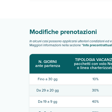
Hipotels Don Juan dispone di diverse tipologie 
Scopri tutti i dettagli nel paragrafo dedicato "
Inf
Modifiche prenotazioni
In alcuni casi possono applicarsi ulteriori condizioni ed 
Maggiori informazioni nella sezione "
Info precontrattual
TIPOLOGIA VACANZ
N. GIORNI
pacchetti con volo N
ante partenza
o linea charterizzat
Fino a 30 gg
10%
Da 29 a 20 gg
30%
Da 19 a 9 gg
40%