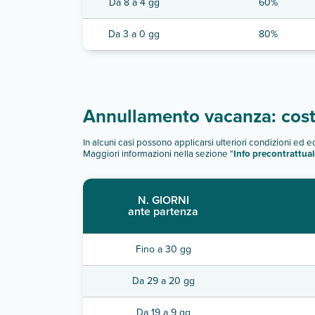
Da 8 a 4 gg
60%
Da 3 a 0 gg
80%
Annullamento vacanza: costi
In alcuni casi possono applicarsi ulteriori condizioni ed 
Maggiori informazioni nella sezione "
Info precontrattual
N. GIORNI
ante partenza
Fino a 30 gg
Da 29 a 20 gg
Da 19 a 9 gg