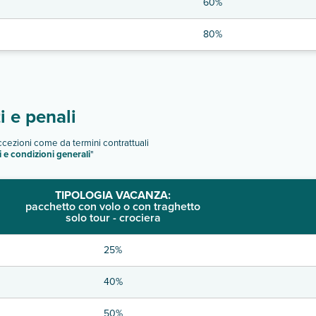
60%
80%
 e penali
eccezioni come da termini contrattuali
i e condizioni generali
"
TIPOLOGIA VACANZA:
pacchetto con volo o con traghetto
solo tour - crociera
25%
40%
50%