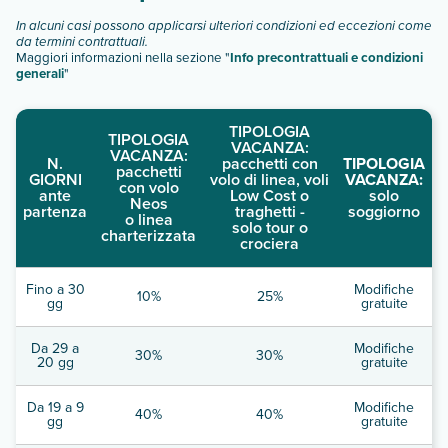
In alcuni casi possono applicarsi ulteriori condizioni ed eccezioni come
da termini contrattuali.
Maggiori informazioni nella sezione "
Info precontrattuali e condizioni
generali
"
TIPOLOGIA
TIPOLOGIA
VACANZA:
VACANZA:
N.
pacchetti con
TIPOLOGIA
pacchetti
GIORNI
volo di linea, voli
VACANZA:
con volo
ante
Low Cost o
solo
Neos
partenza
traghetti -
soggiorno
o linea
solo tour o
charterizzata
crociera
Fino a 30
Modifiche
10%
25%
gg
gratuite
Da 29 a
Modifiche
30%
30%
20 gg
gratuite
Da 19 a 9
Modifiche
40%
40%
gg
gratuite