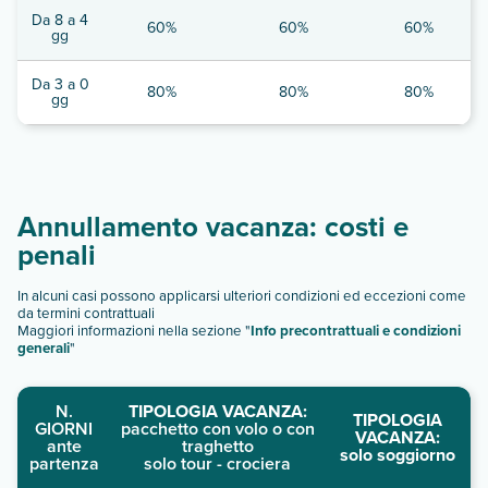
Da 8 a 4
60%
60%
60%
gg
Da 3 a 0
80%
80%
80%
gg
Annullamento vacanza: costi e
penali
In alcuni casi possono applicarsi ulteriori condizioni ed eccezioni come
da termini contrattuali
Maggiori informazioni nella sezione "
Info precontrattuali e condizioni
generali
"
N.
TIPOLOGIA VACANZA:
TIPOLOGIA
GIORNI
pacchetto con volo o con
VACANZA:
ante
traghetto
solo soggiorno
partenza
solo tour - crociera