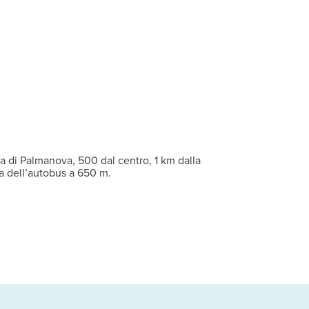
i mare disponibili in hotel).
, connessione wi-fi gratuita anche nelle aree comuni e area giochi
tà dispongono di una camera matrimoniale, zona giorno con divano l
a di Palmanova, 500 dal centro, 1 km dalla
a dell’autobus a 650 m.