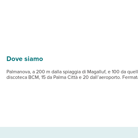
bera e in parte attrezzata con ombrelloni e lettini a pagamento (tel
cina.
 lettini e teli a mare a disposizione, sala tv con canali italiani
 e appartamenti bilocali (max 2 adulti e 2 bambini). Tutte le uni
storante
 al bicchiere (h. 11-21.30)
11-12 e 16 -17.30)
Dove siamo
Palmanova, a 200 m dalla spiaggia di Magalluf, e 100 da quell
discoteca BCM, 15 da Palma Città e 20 dall’aeroporto. Fermat