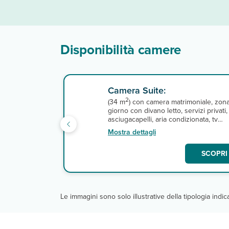
Disponibilità camere
Camera Suite:
2
(34 m
) con camera matrimoniale, zon
giorno con divano letto, servizi privati,
asciugacapelli, aria condizionata, tv
satellitare, connessione wi-fi, minifrigo
Mostra dettagli
e balcone. A pagamento, cassetta di
sicurezza. Cambio biancheria da bagn
SCOPRI 
3 volte a settimana, cambio lenzuola 2
volte a settimana.
Le immagini sono solo illustrative della tipologia indi