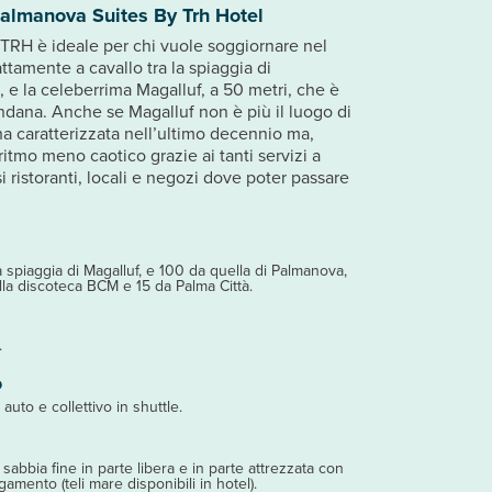
almanova Suites By Trh Hotel
 TRH è ideale per chi vuole soggiornare nel
attamente a cavallo tra la spiaggia di
, e la celeberrima Magalluf, a 50 metri, che è
ndana. Anche se Magalluf non è più il luogo di
ha caratterizzata nell’ultimo decennio ma,
ritmo meno caotico grazie ai tanti servizi a
ristoranti, locali e negozi dove poter passare
 spiaggia di Magalluf, e 100 da quella di Palmanova,
lla discoteca BCM e 15 da Palma Città.
.
o
auto e collettivo in shuttle.
 sabbia fine in parte libera e in parte attrezzata con
gamento (teli mare disponibili in hotel).