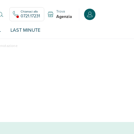
Trova
Chiamaci allo
Accedi o registrati all
0721.17231
Agenzia
L
LAST MINUTE
renotazione