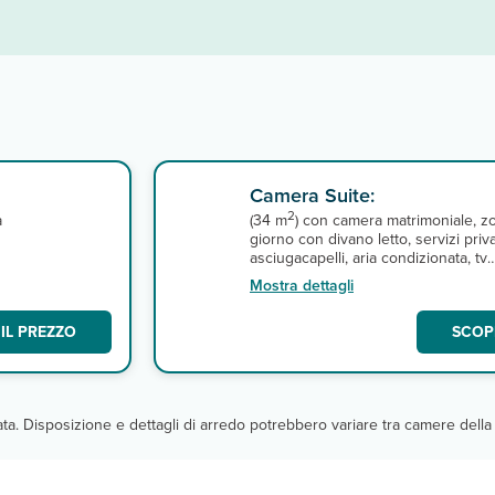
Camera Suite:
2
a
(34 m
) con camera matrimoniale, z
giorno con divano letto, servizi priva
asciugacapelli, aria condizionata, tv
satellitare, connessione wi-fi, minifr
Mostra dettagli
e balcone. A pagamento, cassetta d
o
sicurezza. Cambio biancheria da b
IL PREZZO
SCOPR
3 volte a settimana, cambio lenzuol
volte a settimana.
cata. Disposizione e dettagli di arredo potrebbero variare tra camere della 