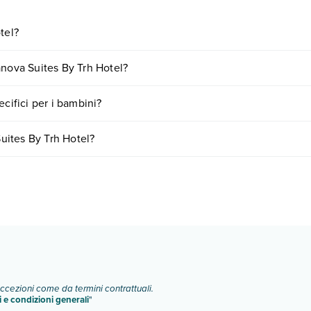
tel?
 inclusi o a pagamento tra cui: aria condizionata, tv satellitare, wi-fi fr
anova Suites By Trh Hotel?
o e descrizione
".
iornando presso Palmanova Suites By Trh Hotel. Scoprile tutte nella
se
cifici per i bambini?
nto
.
servizi per bambini
, inclusi o a pagamento, tra cui: piscina per bambini.
uites By Trh Hotel?
Info e descrizione
".
variare in base a vari fattori (per es. date, condizioni dell'hotel, ecc).
eccezioni come da termini contrattuali.
i e condizioni generali
"