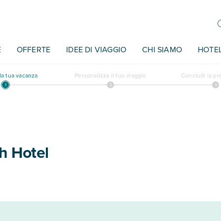
E
OFFERTE
IDEE DI VIAGGIO
CHI SIAMO
HOTE
a tua vacanza
Personalizza il tuo viaggio
Concludi la p
h Hotel