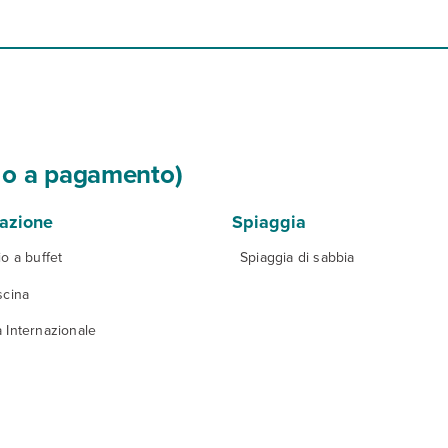
si o a pagamento)
razione
Spiaggia
io a buffet
Spiaggia di sabbia
scina
 Internazionale