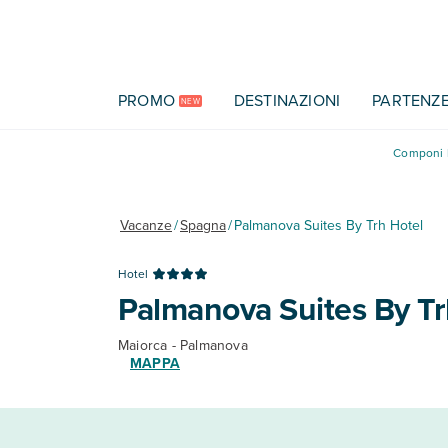
Vai al contenuto principale
PROMO
DESTINAZIONI
PARTENZ
NEW
Componi l
Vacanze
/
Spagna
/
Palmanova Suites By Trh Hotel
Hotel
Palmanova Suites By Tr
Maiorca - Palmanova
MAPPA