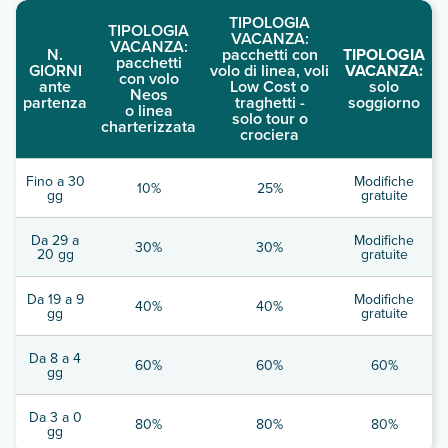
TIPOLOGIA
TIPOLOGIA
VACANZA:
VACANZA:
N.
pacchetti con
TIPOLOGIA
pacchetti
GIORNI
volo di linea, voli
VACANZA:
con volo
ante
Low Cost o
solo
Neos
partenza
traghetti -
soggiorno
o linea
solo tour o
charterizzata
crociera
Fino a 30
Modifiche
10%
25%
gg
gratuite
Da 29 a
Modifiche
30%
30%
20 gg
gratuite
Da 19 a 9
Modifiche
40%
40%
gg
gratuite
Da 8 a 4
60%
60%
60%
gg
Da 3 a 0
80%
80%
80%
gg