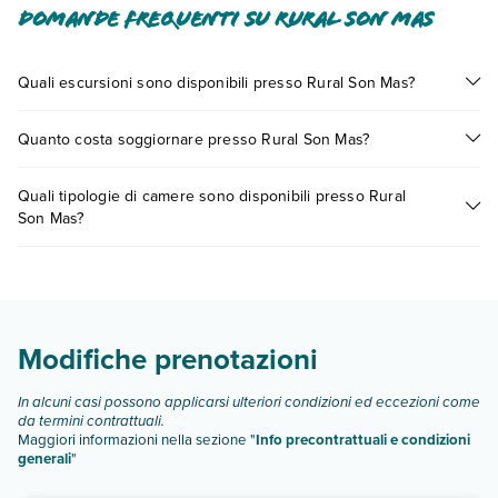
Domande frequenti su Rural Son Mas
Quali escursioni sono disponibili presso Rural Son Mas?
Tante sono le escursioni che potrai vivere soggiornando
Quanto costa soggiornare presso Rural Son Mas?
presso Rural Son Mas. Scoprile tutte nella
sezione dedicata
o
contatta il call center chiamando il numero 0721.17231 o
I prezzi di Rural Son Mas possono variare in base a vari fattori
prenotando un appuntamento
.
Quali tipologie di camere sono disponibili presso Rural
(per es. date, condizioni dell'hotel, ecc). Per consultare i
Son Mas?
prezzi, compila il motore di ricerca e scegli quando partire.
Rural Son Mas dispone di diverse tipologie di camere:
Scopri tutti i dettagli nel paragrafo dedicato "
Info e
descrizione
".
Modifiche prenotazioni
In alcuni casi possono applicarsi ulteriori condizioni ed eccezioni come
da termini contrattuali.
Maggiori informazioni nella sezione "
Info precontrattuali e condizioni
generali
"