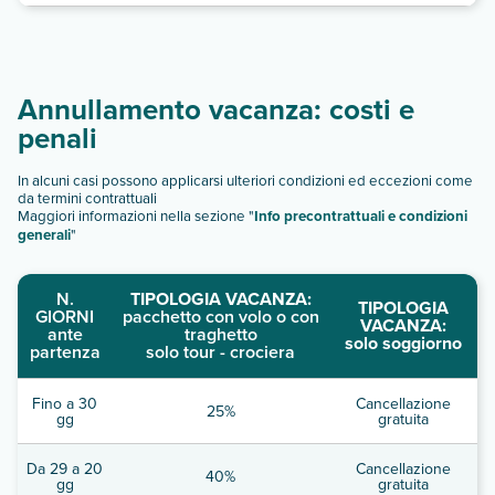
Annullamento vacanza: costi e
penali
In alcuni casi possono applicarsi ulteriori condizioni ed eccezioni come
da termini contrattuali
Maggiori informazioni nella sezione "
Info precontrattuali e condizioni
generali
"
N.
TIPOLOGIA VACANZA:
TIPOLOGIA
GIORNI
pacchetto con volo o con
VACANZA:
ante
traghetto
solo soggiorno
partenza
solo tour - crociera
Fino a 30
Cancellazione
25%
gg
gratuita
Da 29 a 20
Cancellazione
40%
gg
gratuita