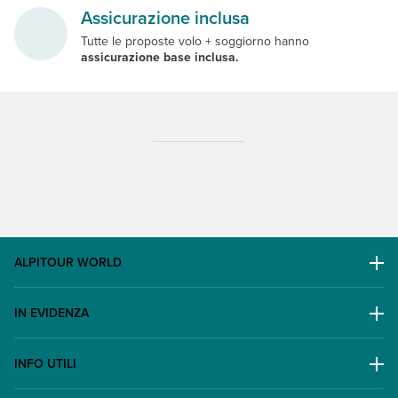
Assicurazione inclusa
Tutte le proposte volo + soggiorno hanno
assicurazione base inclusa.
ALPITOUR WORLD
AWARD
IN EVIDENZA
Il Gruppo
Escursioni
Lavora con noi
INFO UTILI
Offerte
Contatti
FAQ