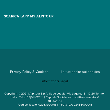
Promo
Area riservata
Opzione Flexi
Racconti
SCARICA L'APP MY ALPITOUR
Assicurazioni
Condizioni generali di contratto
Partnership
App My Alpitour World
Documenti per l'espatrio
Parti e Riparti
Convenzioni
Trova un'agenzia
Viaggi di gruppo
Metodi di pagamento
Regole per viaggiare
Cataloghi
Privacy Policy & Cookies
Le tue scelte sui cookies
Mappa del sito
Informazioni Legali
Noleggio auto
Copyright © 2021 | Alpitour S.p.A. Sede Legale: Via Lugaro, 15 - 10126 Torino -
Italia | Tel. (+39)011.0171111 | Capitale Sociale sottoscritto e versato: €
91.262.014
Codice fiscale: 02933920015 | Partita IVA: 02486000041