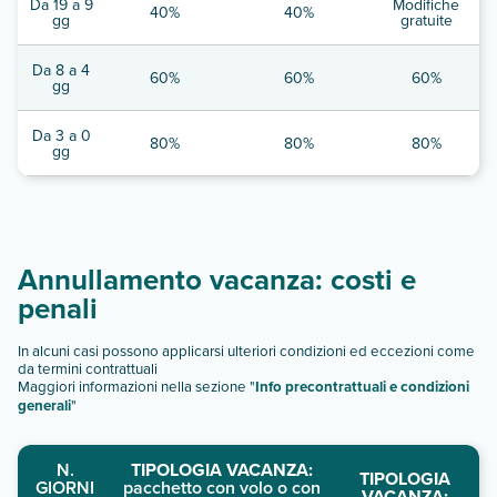
Da 19 a 9
Modifiche
40%
40%
gg
gratuite
Da 8 a 4
60%
60%
60%
gg
Da 3 a 0
80%
80%
80%
gg
Annullamento vacanza: costi e
penali
In alcuni casi possono applicarsi ulteriori condizioni ed eccezioni come
da termini contrattuali
Maggiori informazioni nella sezione "
Info precontrattuali e condizioni
generali
"
N.
TIPOLOGIA VACANZA:
TIPOLOGIA
GIORNI
pacchetto con volo o con
VACANZA: