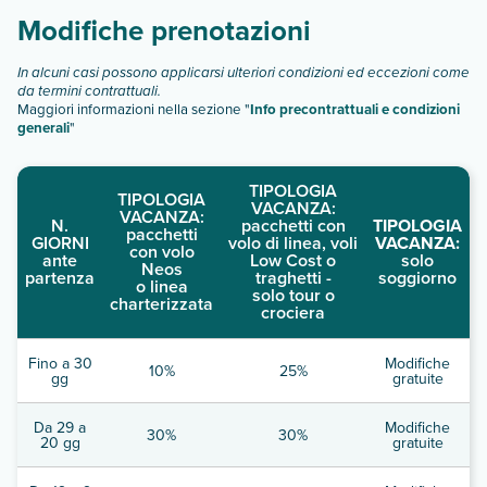
Modifiche prenotazioni
In alcuni casi possono applicarsi ulteriori condizioni ed eccezioni come
da termini contrattuali.
Maggiori informazioni nella sezione "
Info precontrattuali e condizioni
generali
"
TIPOLOGIA
TIPOLOGIA
VACANZA:
VACANZA:
N.
pacchetti con
TIPOLOGIA
pacchetti
GIORNI
volo di linea, voli
VACANZA:
con volo
ante
Low Cost o
solo
Neos
partenza
traghetti -
soggiorno
o linea
solo tour o
charterizzata
crociera
Fino a 30
Modifiche
10%
25%
gg
gratuite
Da 29 a
Modifiche
30%
30%
20 gg
gratuite