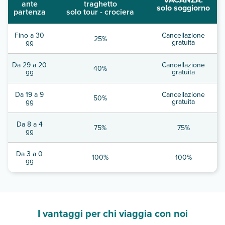
ante
traghetto
solo soggiorno
partenza
solo tour - crociera
Fino a 30
Cancellazione
25%
gg
gratuita
Da 29 a 20
Cancellazione
40%
gg
gratuita
Da 19 a 9
Cancellazione
50%
gg
gratuita
Da 8 a 4
75%
75%
gg
Da 3 a 0
100%
100%
gg
I vantaggi per chi viaggia con noi