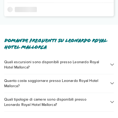
Domande frequenti su Leonardo Royal
Hotel Mallorca
Quali escursioni sono disponibili presso Leonardo Royal
Hotel Mallorca?
Tante sono le escursioni che potrai vivere soggiornando
Quanto costa soggiornare presso Leonardo Royal Hotel
presso Leonardo Royal Hotel Mallorca. Scoprile tutte nella
Mallorca?
sezione dedicata
o contatta il call center chiamando il numero
0721.17231 o
prenotando un appuntamento
.
I prezzi di Leonardo Royal Hotel Mallorca possono variare in
Quali tipologie di camere sono disponibili presso
base a vari fattori (per es. date, condizioni dell'hotel, ecc). Per
Leonardo Royal Hotel Mallorca?
consultare i prezzi, compila il motore di ricerca e scegli
quando partire.
Leonardo Royal Hotel Mallorca dispone di diverse tipologie di