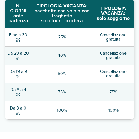
N.
TIPOLOGIA VACANZA:
TIPOLOGIA
GIORNI
pacchetto con volo o con
VACANZA:
ante
traghetto
solo soggiorno
partenza
solo tour - crociera
Fino a 30
Cancellazione
25%
gg
gratuita
Da 29 a 20
Cancellazione
40%
gg
gratuita
Da 19 a 9
Cancellazione
50%
gg
gratuita
Da 8 a 4
75%
75%
gg
Da 3 a 0
100%
100%
gg