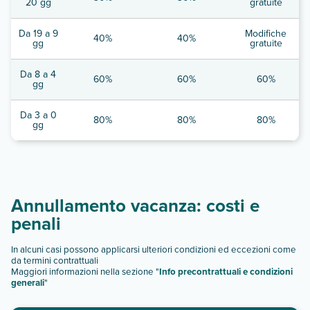
20 gg
gratuite
Da 19 a 9
Modifiche
40%
40%
gg
gratuite
Da 8 a 4
60%
60%
60%
gg
Da 3 a 0
80%
80%
80%
gg
Annullamento vacanza: costi e
penali
In alcuni casi possono applicarsi ulteriori condizioni ed eccezioni come
da termini contrattuali
Maggiori informazioni nella sezione "
Info precontrattuali e condizioni
generali
"