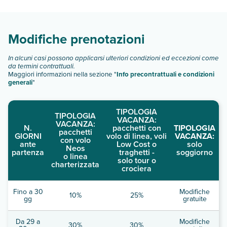
camere:
Scopri tutti i dettagli nel paragrafo dedicato "
Info e
descrizione
".
Modifiche prenotazioni
In alcuni casi possono applicarsi ulteriori condizioni ed eccezioni come
da termini contrattuali.
Maggiori informazioni nella sezione "
Info precontrattuali e condizioni
generali
"
TIPOLOGIA
TIPOLOGIA
VACANZA:
VACANZA:
N.
pacchetti con
TIPOLOGIA
pacchetti
GIORNI
volo di linea, voli
VACANZA:
con volo
ante
Low Cost o
solo
Neos
partenza
traghetti -
soggiorno
o linea
solo tour o
charterizzata
crociera
Fino a 30
Modifiche
10%
25%
gg
gratuite
Da 29 a
Modifiche
30%
30%