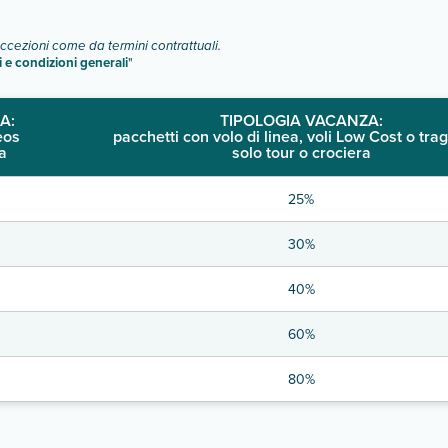
eccezioni come da termini contrattuali.
i e condizioni generali
"
A:
TIPOLOGIA VACANZA:
eos
pacchetti con volo di linea, voli Low Cost o trag
a
solo tour o crociera
25%
30%
40%
60%
80%