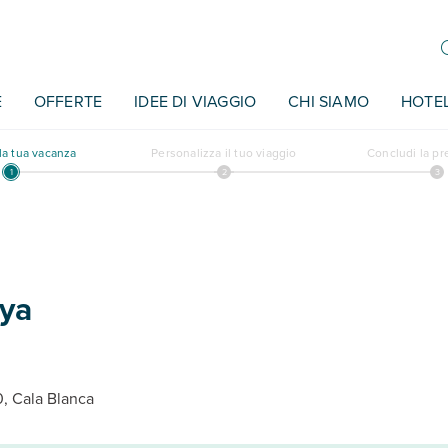
E
OFFERTE
IDEE DI VIAGGIO
CHI SIAMO
HOTE
a tua vacanza
Personalizza il tuo viaggio
Concludi la p
aya
0, Cala Blanca