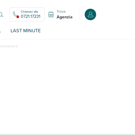
Trova
Chiamaci allo
Accedi o registrati all
0721.17231
Agenzia
L
LAST MINUTE
renotazione