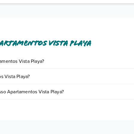
artamentos Vista Playa
tamentos Vista Playa?
iornando presso Apartamentos Vista Playa. Scoprile tutte nella
sezione
s Vista Playa?
nto
.
re in base a vari fattori (per es. date, condizioni dell'hotel, ecc). Per c
esso Apartamentos Vista Playa?
ologie di camere:
o e descrizione
".