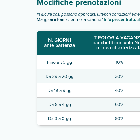
Modifiche prenotazioni
In alcuni casi possono applicarsi ulteriori condizioni ed 
Maggiori informazioni nella sezione "
Info precontrattual
TIPOLOGIA VACANZ
N. GIORNI
pacchetti con volo N
ante partenza
o linea charterizzat
Fino a 30 gg
10%
Da 29 a 20 gg
30%
Da 19 a 9 gg
40%
Da 8 a 4 gg
60%
Da 3 a 0 gg
80%