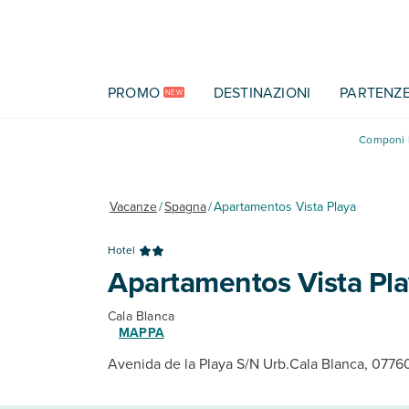
Vai al contenuto principale
PROMO
DESTINAZIONI
PARTENZ
NEW
Componi l
Vacanze
/
Spagna
/
Apartamentos Vista Playa
Hotel
Apartamentos Vista Pl
Cala Blanca
MAPPA
Avenida de la Playa S/N Urb.Cala Blanca, 0776