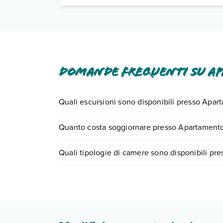
Domande frequenti su Ap
Quali escursioni sono disponibili presso Apar
Tante sono le escursioni che potrai vivere sogg
Quanto costa soggiornare presso Apartamento
numero 0721.17231 o
prenotando un appuntame
I prezzi di Apartamentos Vista Playa possono varia
Quali tipologie di camere sono disponibili pr
scegli quando partire.
Apartamentos Vista Playa dispone di diverse tip
Scopri tutti i dettagli nel paragrafo dedicato "
Inf