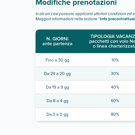
Modifiche prenotazioni
In alcuni casi possono applicarsi ulteriori condizioni ed 
Maggiori informazioni nella sezione "
Info precontrattual
TIPOLOGIA VACANZ
N. GIORNI
pacchetti con volo N
ante partenza
o linea charterizzat
Fino a 30 gg
10%
Da 29 a 20 gg
30%
Da 19 a 9 gg
40%
Da 8 a 4 gg
60%
Da 3 a 0 gg
80%