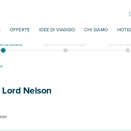
E
OFFERTE
IDEE DI VIAGGIO
CHI SIAMO
HOTE
a tua vacanza
Personalizza il tuo viaggio
Concludi la p
on
 Lord Nelson
Gran