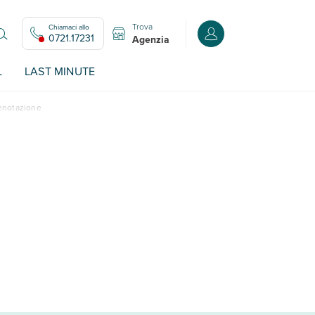
Trova
Chiamaci allo
Accedi o registrati all
0721.17231
Agenzia
L
LAST MINUTE
renotazione