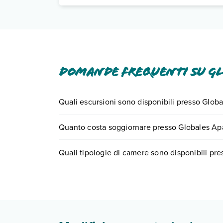
Domande frequenti su G
Quali escursioni sono disponibili presso Glo
Tante sono le escursioni che potrai vivere sog
Quanto costa soggiornare presso Globales Ap
chiamando il numero 0721.17231 o
prenotando u
I prezzi di Globales Apartamentos Lord Nelson poss
Quali tipologie di camere sono disponibili p
ricerca e scegli quando partire.
Globales Apartamentos Lord Nelson dispone di d
Scopri tutti i dettagli nel paragrafo dedicato "
Inf