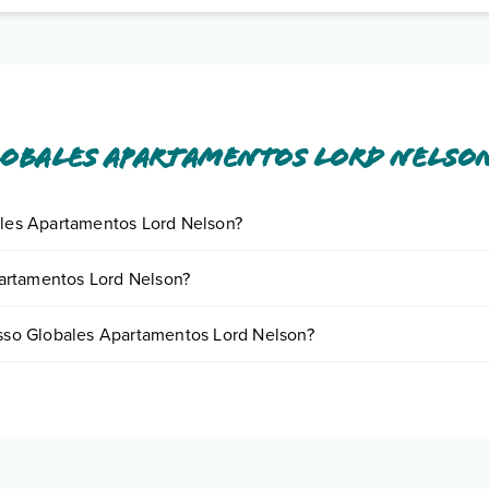
lobales Apartamentos Lord Nelso
bales Apartamentos Lord Nelson?
giornando presso Globales Apartamentos Lord Nelson. Scoprile tutte ne
artamentos Lord Nelson?
n appuntamento
.
ono variare in base a vari fattori (per es. date, condizioni dell'hotel, 
resso Globales Apartamentos Lord Nelson?
iverse tipologie di camere:
o e descrizione
".