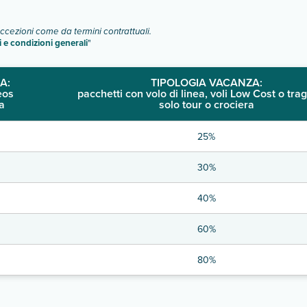
eccezioni come da termini contrattuali.
i e condizioni generali
"
A:
TIPOLOGIA VACANZA:
eos
pacchetti con volo di linea, voli Low Cost o trag
a
solo tour o crociera
25%
30%
40%
60%
80%