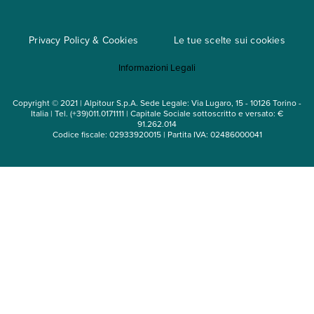
Cataloghi
Privacy Policy & Cookies
Le tue scelte sui cookies
Mappa del sito
Informazioni Legali
Noleggio auto
Copyright © 2021 | Alpitour S.p.A. Sede Legale: Via Lugaro, 15 - 10126 Torino -
Italia | Tel. (+39)011.0171111 | Capitale Sociale sottoscritto e versato: €
91.262.014
Codice fiscale: 02933920015 | Partita IVA: 02486000041