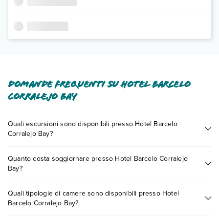
Domande frequenti su Hotel Barcelo
Corralejo Bay
Quali escursioni sono disponibili presso Hotel Barcelo
Corralejo Bay?
Tante sono le escursioni che potrai vivere soggiornando
Quanto costa soggiornare presso Hotel Barcelo Corralejo
presso Hotel Barcelo Corralejo Bay. Scoprile tutte nella
Bay?
sezione dedicata
o contatta il call center chiamando il numero
0721.17231 o
prenotando un appuntamento
.
I prezzi di Hotel Barcelo Corralejo Bay possono variare in
Quali tipologie di camere sono disponibili presso Hotel
base a vari fattori (per es. date, condizioni dell'hotel, ecc). Per
Barcelo Corralejo Bay?
consultare i prezzi, compila il motore di ricerca e scegli
quando partire.