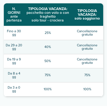
N.
TIPOLOGIA VACANZA:
TIPOLOGIA
GIORNI
pacchetto con volo o con
VACANZA:
ante
traghetto
solo soggiorno
partenza
solo tour - crociera
Fino a 30
Cancellazione
25%
gg
gratuita
Da 29 a 20
Cancellazione
40%
gg
gratuita
Da 19 a 9
Cancellazione
50%
gg
gratuita
Da 8 a 4
75%
75%
gg
Da 3 a 0
100%
100%
gg