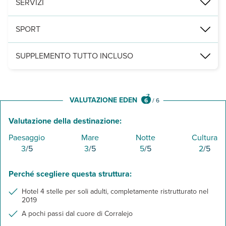
SERVIZI
3 piscine con lettini e ombrelloni a disposizione, connessione Wi‑F
SPORT
palestra, tennis.
SUPPLEMENTO TUTTO INCLUSO
- colazione e cena a buffet presso il ristorante Tindaya
- pranzo presso il pool bar
- consumo illimitato in bicchiere di acqua, soft drink, tè, caffè,birr
VALUTAZIONE EDEN
6
/
6
- snack caldi e freddi presso il pool bar
Valutazione della destinazione:
Paesaggio
Mare
Notte
Cultura
3
/5
3
/5
5
/5
2
/5
Perché scegliere questa struttura:
Hotel 4 stelle per soli adulti, completamente ristrutturato nel
2019
A pochi passi dal cuore di Corralejo