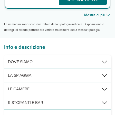
SCOPRI IL PREZZO
Mostra di più
Le immagini sono solo illustrative della tipologia indicata. Disposizione e
dettagli di arredo potrebbero variare tra camere della stessa tipologia.
Info e descrizione
DOVE SIAMO
Corralejo, a 100 m dalla spiaggia de Los Verilitos e 300 dal centr
LA SPIAGGIA
a 100 m la spiaggia pubblica de Los Verilitos, di sabbia bianca. a
LE CAMERE
240 camere (35 m²), distruite su 3 piani, tutte con servizi privati
RISTORANTI E BAR
1 ristorante a buffet e 2 bar, di cui 1 pool bar e 1 lobby bar.