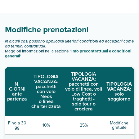
Hotel Barcelo Corralejo Bay dispone di diverse tipologie di
camere:
camera doppia standard
camera doppia vista piscina
Modifiche prenotazioni
camera doppia vista mare laterale
camera deluxe
In alcuni casi possono applicarsi ulteriori condizioni ed eccezioni come
camera deluxe con idromassaggio
da termini contrattuali.
suite
Maggiori informazioni nella sezione "
Info precontrattuali e condizioni
camera doppia uso singola
generali
"
junior suite
Scopri tutti i dettagli nel paragrafo dedicato "
Info e
TIPOLOGIA
TIPOLOGIA
descrizione
".
VACANZA:
VACANZA:
N.
pacchetti con
TIPOLOGIA
pacchetti
GIORNI
volo di linea, voli
VACANZA:
con volo
ante
Low Cost o
solo
Neos
partenza
traghetti -
soggiorno
o linea
solo tour o
charterizzata
crociera
Fino a 30
Modifiche
10%
25%
gg
gratuite