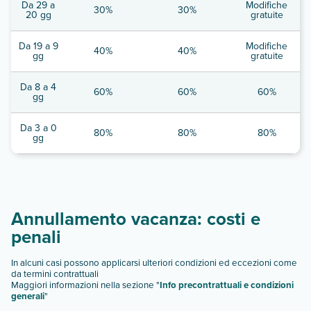
Da 29 a
Modifiche
30%
30%
20 gg
gratuite
Da 19 a 9
Modifiche
40%
40%
gg
gratuite
Da 8 a 4
60%
60%
60%
gg
Da 3 a 0
80%
80%
80%
gg
Annullamento vacanza: costi e
penali
In alcuni casi possono applicarsi ulteriori condizioni ed eccezioni come
da termini contrattuali
Maggiori informazioni nella sezione "
Info precontrattuali e condizioni
generali
"