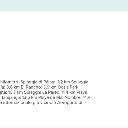
con piano cottura e microonde. La Smart TV da 43 pollici dispone d
tuo drink preferito! Presso questa struttura troverai un bar/loun
r eventuali ospiti aggiuntivi possono essere previsti supplementi, var
ilometri. Spiaggia di Pájara: 1,2 km Spiaggia
día: 3,8 km El Rancho: 3,9 km Oasis Park
ita: 10,7 km Spiaggia La Pared: 11,4 km Playa
e Tarajalejo: 13,5 km Playa de Mal Nombre: 14,4
o internazionale più vicino è Aeroporto di