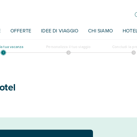
E
OFFERTE
IDEE DI VIAGGIO
CHI SIAMO
HOTE
a tua vacanza
Personalizza il tuo viaggio
Concludi la p
otel