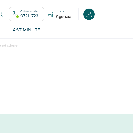
Trova
Chiamaci allo
Accedi o registrati all
0721.17231
Agenzia
L
LAST MINUTE
renotazione