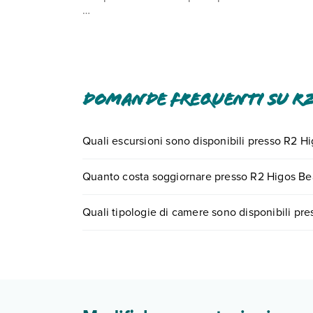
In base alla normativa vigente, non si accettan
struttura utilizzando i recapiti indicati nella c
massimo di dispositivi: 1).
Domande frequenti su R2
Quali escursioni sono disponibili presso R2 H
Tante sono le escursioni che potrai vivere sogg
Quanto costa soggiornare presso R2 Higos Be
numero 0721.17231 o
prenotando un appuntame
I prezzi di R2 Higos Beach Aparthotel possono vari
Quali tipologie di camere sono disponibili pr
scegli quando partire.
R2 Higos Beach Aparthotel dispone di diverse t
Scopri tutti i dettagli nel paragrafo dedicato "
Inf