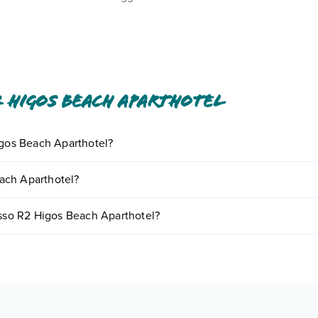
o pagamenti in contanti per importi superiori a 1000 EUR. Per mag
onferma della prenotazione. Piscina accessibile dalle 10:00 alle 18
 Higos Beach Aparthotel
igos Beach Aparthotel?
iornando presso R2 Higos Beach Aparthotel. Scoprile tutte nella
sezio
ach Aparthotel?
nto
.
are in base a vari fattori (per es. date, condizioni dell'hotel, ecc). Per
esso R2 Higos Beach Aparthotel?
ipologie di camere:
o e descrizione
".