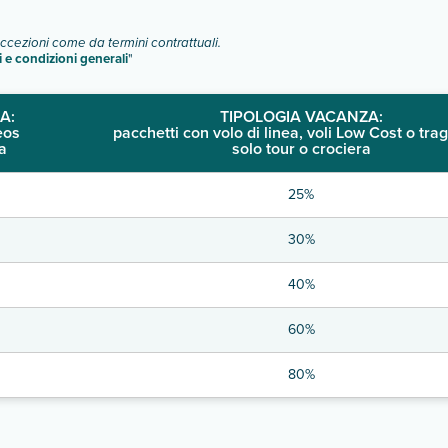
eccezioni come da termini contrattuali.
i e condizioni generali
"
A:
TIPOLOGIA VACANZA:
eos
pacchetti con volo di linea, voli Low Cost o trag
a
solo tour o crociera
25%
30%
40%
60%
80%