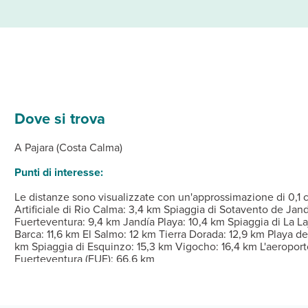
Dove si trova
e 82 camere della struttura, dotate di aria condizionata e cucina 
cui una piscina all'aperto, nonché il Wi-Fi gratuito.
ce ospita un ristorante. Concludi la giornata in bellezza con il 
il 17 settembre.
Dalle ore 14:00 Alle ore 24:00 Istruzioni per il check-in: Pe
A Pajara (Costa Calma)
Punti di interesse:
Le distanze sono visualizzate con un'approssimazione di 0,1 ch
Artificiale di Rio Calma: 3,4 km Spiaggia di Sotavento de Jan
Fuerteventura: 9,4 km Jandía Playa: 10,4 km Spiaggia di La Laj
Barca: 11,6 km El Salmo: 12 km Tierra Dorada: 12,9 km Playa d
km Spiaggia di Esquinzo: 15,3 km Vigocho: 16,4 km L'aeroport
Fuerteventura (FUE): 66,6 km