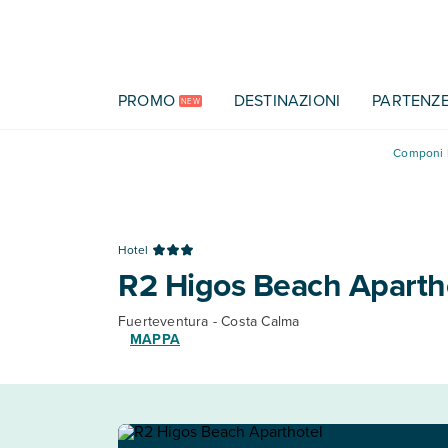
Vai al contenuto principale
PROMO
DESTINAZIONI
PARTENZ
NEW
Componi l
Hotel
R2 Higos Beach Aparth
Fuerteventura - Costa Calma
MAPPA