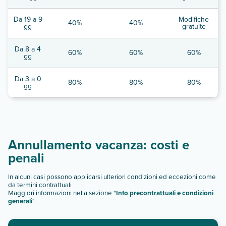
Da 19 a 9
Modifiche
40%
40%
gg
gratuite
Da 8 a 4
60%
60%
60%
gg
Da 3 a 0
80%
80%
80%
gg
Annullamento vacanza: costi e
penali
In alcuni casi possono applicarsi ulteriori condizioni ed eccezioni come
da termini contrattuali
Maggiori informazioni nella sezione "
Info precontrattuali e condizioni
generali
"