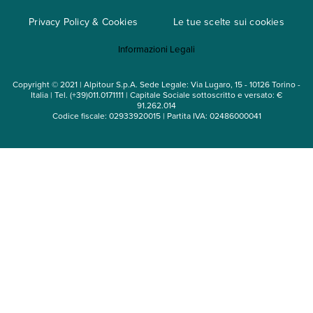
Cataloghi
Privacy Policy & Cookies
Le tue scelte sui cookies
Mappa del sito
Informazioni Legali
Noleggio auto
Copyright © 2021 | Alpitour S.p.A. Sede Legale: Via Lugaro, 15 - 10126 Torino -
Italia | Tel. (+39)011.0171111 | Capitale Sociale sottoscritto e versato: €
91.262.014
Codice fiscale: 02933920015 | Partita IVA: 02486000041