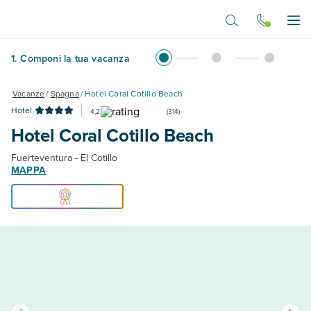
Vai al contenuto principale
Apr
1
.
Componi la tua vacanza
Vacanze
/
Spagna
/
Hotel Coral Cotillo Beach
Hotel
4,2
(
314
)
Hotel Coral Cotillo Beach
Fuerteventura - El Cotillo
MAPPA