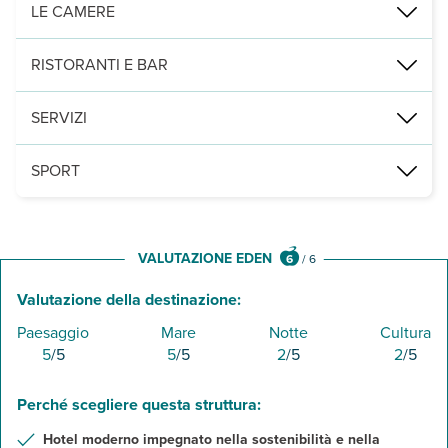
a soli 300 m dalla struttura si estende la lunghissima e bianchissi
LE CAMERE
2
153 camere (26 m
), tutte con servizi privati, asciugacapelli, T
RISTORANTI E BAR
2 bar di cui 1 in piscina e 1 situato su una terrazza vista mare, ap
SERVIZI
piscina riscaldata durante l'inverno (novembre-aprile), attrezzata c
SPORT
campo da padel e palestra. A pagamento, possibilità di praticare s
VALUTAZIONE EDEN
6
/
6
Valutazione della destinazione:
Paesaggio
Mare
Notte
Cultura
5
/5
5
/5
2
/5
2
/5
Perché scegliere questa struttura:
Hotel moderno impegnato nella sostenibilità e nella