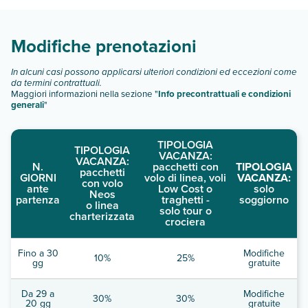
Modifiche prenotazioni
In alcuni casi possono applicarsi ulteriori condizioni ed eccezioni come
da termini contrattuali.
Maggiori informazioni nella sezione "
Info precontrattuali e condizioni
generali
"
TIPOLOGIA
TIPOLOGIA
VACANZA:
VACANZA:
N.
pacchetti con
TIPOLOGIA
pacchetti
GIORNI
volo di linea, voli
VACANZA:
con volo
ante
Low Cost o
solo
Neos
partenza
traghetti -
soggiorno
o linea
solo tour o
charterizzata
crociera
Fino a 30
Modifiche
10%
25%
gg
gratuite
Da 29 a
Modifiche
30%
30%
20 gg
gratuite