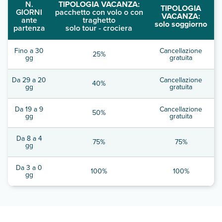
N.
TIPOLOGIA VACANZA:
TIPOLOGIA
GIORNI
pacchetto con volo o con
VACANZA:
ante
traghetto
solo soggiorno
partenza
solo tour - crociera
Fino a 30
Cancellazione
25%
gg
gratuita
Da 29 a 20
Cancellazione
40%
gg
gratuita
Da 19 a 9
Cancellazione
50%
gg
gratuita
Da 8 a 4
75%
75%
gg
Da 3 a 0
100%
100%
gg