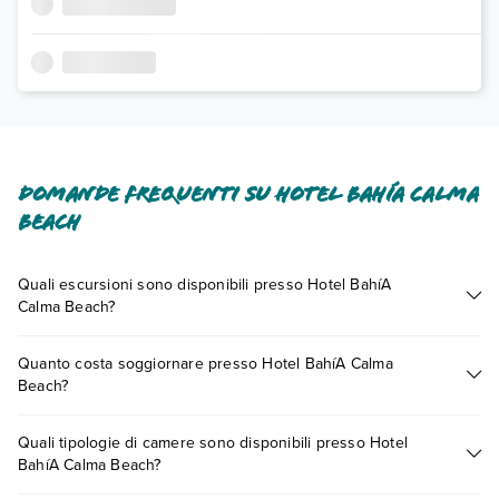
Domande frequenti su Hotel BahíA Calma
Beach
Quali escursioni sono disponibili presso Hotel BahíA
Calma Beach?
Tante sono le escursioni che potrai vivere soggiornando
Quanto costa soggiornare presso Hotel BahíA Calma
presso Hotel BahíA Calma Beach. Scoprile tutte nella
sezione
Beach?
dedicata
o contatta il call center chiamando il numero
0721.17231 o
prenotando un appuntamento
.
I prezzi di Hotel BahíA Calma Beach possono variare in base a
Quali tipologie di camere sono disponibili presso Hotel
vari fattori (per es. date, condizioni dell'hotel, ecc). Per
BahíA Calma Beach?
consultare i prezzi, compila il motore di ricerca e scegli
quando partire.