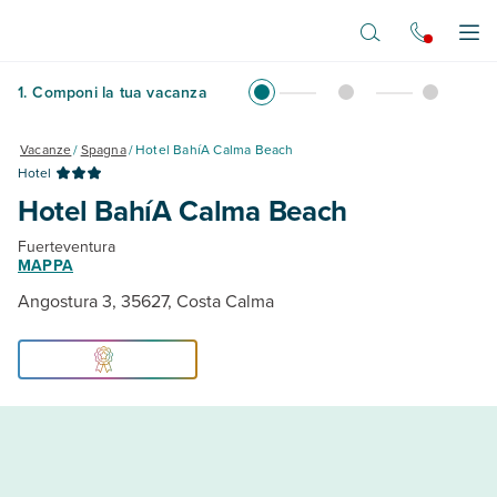
Vai al contenuto principale
Apr
1
.
Componi la tua vacanza
Vacanze
/
Spagna
/
Hotel BahíA Calma Beach
Hotel
Hotel BahíA Calma Beach
Fuerteventura
MAPPA
Angostura 3, 35627, Costa Calma