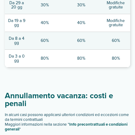
Da 29 a
Modifiche
30%
30%
20 gg
gratuite
Da 19 a 9
Modifiche
40%
40%
gg
gratuite
Da 8 a 4
60%
60%
60%
gg
Da 3 a 0
80%
80%
80%
gg
Annullamento vacanza: costi e
penali
In alcuni casi possono applicarsi ulteriori condizioni ed eccezioni come
da termini contrattuali
Maggiori informazioni nella sezione "
Info precontrattuali e condizioni
generali
"