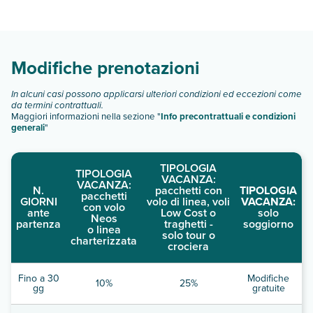
Hotel BahíA Calma Beach dispone di diverse tipologie di
camere:
Scopri tutti i dettagli nel paragrafo dedicato "
Info e
descrizione
".
Modifiche prenotazioni
In alcuni casi possono applicarsi ulteriori condizioni ed eccezioni come
da termini contrattuali.
Maggiori informazioni nella sezione "
Info precontrattuali e condizioni
generali
"
TIPOLOGIA
TIPOLOGIA
VACANZA:
VACANZA:
N.
pacchetti con
TIPOLOGIA
pacchetti
GIORNI
volo di linea, voli
VACANZA:
con volo
ante
Low Cost o
solo
Neos
partenza
traghetti -
soggiorno
o linea
solo tour o
charterizzata
crociera
Fino a 30
Modifiche
10%
25%
gg
gratuite