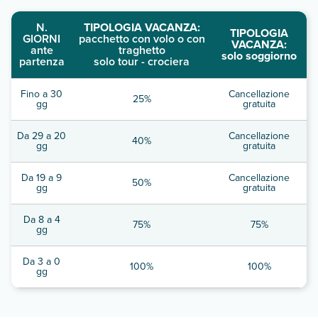
N.
TIPOLOGIA VACANZA:
TIPOLOGIA
GIORNI
pacchetto con volo o con
VACANZA:
ante
traghetto
solo soggiorno
partenza
solo tour - crociera
Fino a 30
Cancellazione
25%
gg
gratuita
Da 29 a 20
Cancellazione
40%
gg
gratuita
Da 19 a 9
Cancellazione
50%
gg
gratuita
Da 8 a 4
75%
75%
gg
Da 3 a 0
100%
100%
gg