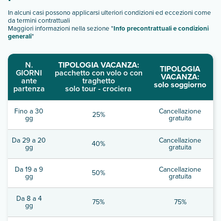
In alcuni casi possono applicarsi ulteriori condizioni ed eccezioni come
da termini contrattuali
Maggiori informazioni nella sezione "
Info precontrattuali e condizioni
generali
"
N.
TIPOLOGIA VACANZA:
TIPOLOGIA
GIORNI
pacchetto con volo o con
VACANZA:
ante
traghetto
solo soggiorno
partenza
solo tour - crociera
Fino a 30
Cancellazione
25%
gg
gratuita
Da 29 a 20
Cancellazione
40%
gg
gratuita
Da 19 a 9
Cancellazione
50%
gg
gratuita
Da 8 a 4
75%
75%
gg