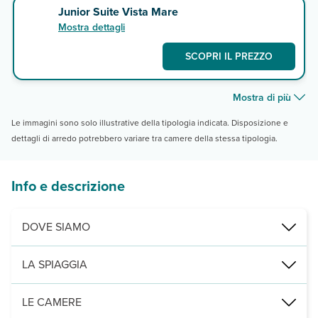
Junior Suite Vista Mare
Mostra dettagli
SCOPRI IL PREZZO
Mostra di più
Le immagini sono solo illustrative della tipologia indicata. Disposizione e
dettagli di arredo potrebbero variare tra camere della stessa tipologia.
Info e descrizione
DOVE SIAMO
Jandia, 1,5 km da Playa de Matorral, 1,5 dal centro, 3 dal porto, 5
LA SPIAGGIA
200 m dalla spiaggia dorata, attrezzata con ombrelloni e lettini a p
LE CAMERE