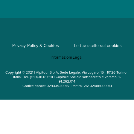
Convenzioni
Trova un'agenzia
Viaggi di gruppo
Metodi di pagamento
Regole per viaggiare
Cataloghi
Privacy Policy & Cookies
Le tue scelte sui cookies
Mappa del sito
Informazioni Legali
Noleggio auto
Copyright © 2021 | Alpitour S.p.A. Sede Legale: Via Lugaro, 15 - 10126 Torino -
Italia | Tel. (+39)011.0171111 | Capitale Sociale sottoscritto e versato: €
91.262.014
Codice fiscale: 02933920015 | Partita IVA: 02486000041