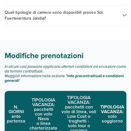
0721.17231 o
prenotando un appuntamento
.
I prezzi di Sol Fuerteventura Jandia possono variare in base a
Quali tipologie di camere sono disponibili presso Sol
vari fattori (per es. date, condizioni dell'hotel, ecc). Per
Fuerteventura Jandia?
consultare i prezzi, compila il motore di ricerca e scegli
quando partire.
Sol Fuerteventura Jandia dispone di diverse tipologie di
camere:
junior suite
junior suite vista mare
Modifiche prenotazioni
junior suite con balcone
junior suite xtra vista mare
In alcuni casi possono applicarsi ulteriori condizioni ed eccezioni come
junior suite con balcone
da termini contrattuali.
Maggiori informazioni nella sezione "
Info precontrattuali e condizioni
Scopri tutti i dettagli nel paragrafo dedicato "
Info e
generali
"
descrizione
".
TIPOLOGIA
TIPOLOGIA
VACANZA:
VACANZA:
N.
pacchetti con
TIPOLOGIA
pacchetti
GIORNI
volo di linea, voli
VACANZA:
con volo
ante
Low Cost o
solo
Neos
partenza
traghetti -
soggiorno
o linea
solo tour o
charterizzata
crociera