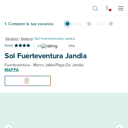
Vai al contenuto principale
Apr
1
.
Componi la tua vacanza
Vacanze
/
Spagna
/
Sol Fuerteventura Jandia
Hotel
3,9
(
748
)
Sol Fuerteventura Jandia
Fuerteventura - Morro Jable/Playa De Jandia
MAPPA