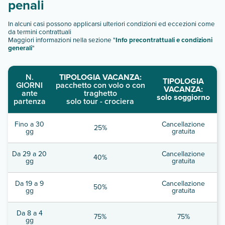
penali
In alcuni casi possono applicarsi ulteriori condizioni ed eccezioni come
da termini contrattuali
Maggiori informazioni nella sezione "
Info precontrattuali e condizioni
generali
"
N.
TIPOLOGIA VACANZA:
TIPOLOGIA
GIORNI
pacchetto con volo o con
VACANZA:
ante
traghetto
solo soggiorno
partenza
solo tour - crociera
Fino a 30
Cancellazione
25%
gg
gratuita
Da 29 a 20
Cancellazione
40%
gg
gratuita
Da 19 a 9
Cancellazione
50%
gg
gratuita
Da 8 a 4
75%
75%
gg