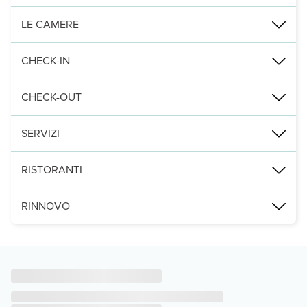
Nelle vicinanze di: Parco Divertimenti Holiday World Maspalomas
LE CAMERE
Punti di interesse:
Regalati un soggiorno indimenticabile in una delle 234 camere della
CHECK-IN
Le distanze sono visualizzate con un'approssimazione di 0,1 ch
CHECK-OUT
Leggi Tutto
Entro le: 11:00
SERVIZI
Rilassati in una delle 2 piscine all'aperto e scegli tra i servizi ri
RISTORANTI
Potrai usufruire di una postazione PC, un pratico servizio di lava
Gusta la cena presso il ristorante o prendi una bibita 2 nei bar/caf
RINNOVO
Nella struttura saranno in corso lavori di ristrutturazione dal gio