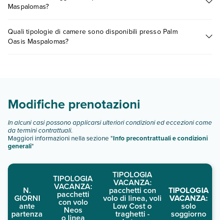
Maspalomas?
dedicata
o contatta il call center chiamando il numero
0721.17231 o
prenotando un appuntamento
.
I prezzi di Palm Oasis Maspalomas possono variare in base a
Quali tipologie di camere sono disponibili presso Palm
vari fattori (per es. date, condizioni dell'hotel, ecc). Per
Oasis Maspalomas?
consultare i prezzi, compila il motore di ricerca e scegli
quando partire.
Palm Oasis Maspalomas dispone di diverse tipologie di
camere:
Scopri tutti i dettagli nel paragrafo dedicato "
Info e
descrizione
".
Modifiche prenotazioni
In alcuni casi possono applicarsi ulteriori condizioni ed eccezioni come
da termini contrattuali.
Maggiori informazioni nella sezione "
Info precontrattuali e condizioni
generali
"
TIPOLOGIA
TIPOLOGIA
VACANZA:
VACANZA:
N.
pacchetti con
TIPOLOGIA
pacchetti
GIORNI
volo di linea, voli
VACANZA:
con volo
ante
Low Cost o
solo
Neos
partenza
traghetti -
soggiorno
o linea