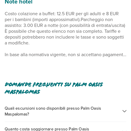
Note hotel
Costo colazione a buffet: 12.5 EUR per gli adulti e 8 EUR
per i bambini (importi approssimativi).Parcheggio non
assistito: 3.00 EUR a notte (con possibilità di entrata/uscita)
È possibile che questo elenco non sia completo. Tariffe e
depositi potrebbero non includere le tasse e sono soggetti
a modifiche.
In base alla normativa vigente, non si accettano pagamenti
in contanti per importi superiori a 1000 EUR. Per maggiori
informazioni, contatta direttamente la struttura utilizzando i
recapiti indicati nella conferma della prenotazione. Si
richiede la prenotazione per i massaggi. Le prenotazioni
possono essere effettuate contattando un aparthotel prima
Domande frequenti su Palm Oasis
dell'arrivo utilizzando i recapiti riportati sulla conferma della
Maspalomas
prenotazione. Secondo quanto disposto dalle norme
locali/nazionali, l'aria condizionata potrebbe essere
disponibile solo in fasce orarie prestabilite dal giorno 01
Quali escursioni sono disponibili presso Palm Oasis
ottobre al giorno 31 maggio. Le pulizie sono a cura di un
Maspalomas?
servizio professionale.
Tante sono le escursioni che potrai vivere soggiornando
Quanto costa soggiornare presso Palm Oasis
presso Palm Oasis Maspalomas. Scoprile tutte nella
sezione