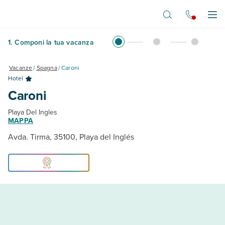
Vai al contenuto principale
Apr
1
.
Componi la tua vacanza
Vacanze
/
Spagna
/
Caroni
Hotel
Caroni
Playa Del Ingles
MAPPA
Avda. Tirma, 35100, Playa del Inglés