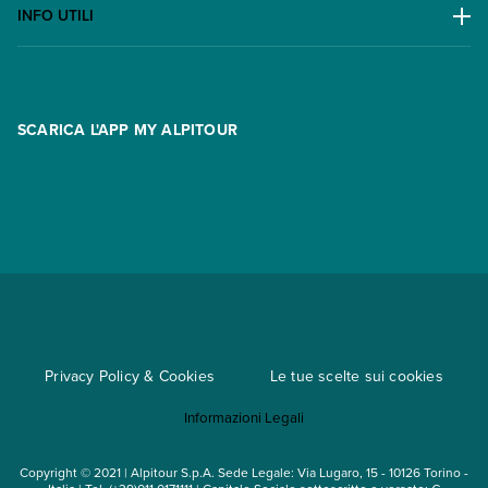
Lavora con noi
INFO UTILI
Offerte
Contatti
FAQ
Promo
Area riservata
Opzione Flexi
Racconti
SCARICA L'APP MY ALPITOUR
Assicurazioni
Condizioni generali di contratto
Partnership
App My Alpitour World
Documenti per l'espatrio
Parti e Riparti
Convenzioni
Trova un'agenzia
Viaggi di gruppo
Metodi di pagamento
Regole per viaggiare
Cataloghi
Privacy Policy & Cookies
Le tue scelte sui cookies
Mappa del sito
Informazioni Legali
Noleggio auto
Copyright © 2021 | Alpitour S.p.A. Sede Legale: Via Lugaro, 15 - 10126 Torino -