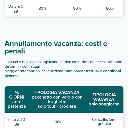
Da 3 a 0
80%
80%
80%
gg
Annullamento vacanza: costi e
penali
In alcuni casi possono applicarsi ulteriori condizioni ed eccezioni come
da termini contrattuali
Maggiori informazioni nella sezione "
Info precontrattuali e condizioni
generali
"
N.
TIPOLOGIA VACANZA:
TIPOLOGIA
GIORNI
pacchetto con volo o con
VACANZA:
ante
traghetto
solo soggiorno
partenza
solo tour - crociera
Fino a 30
Cancellazione
25%
gg
gratuita