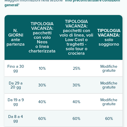
Info precontrattuali e condizioni
generali
"
TIPOLOGIA
TIPOLOGIA
VACANZA:
VACANZA:
N.
pacchetti con
TIPOLOGIA
pacchetti
GIORNI
volo di linea, voli
VACANZA:
con volo
ante
Low Cost o
solo
Neos
partenza
traghetti -
soggiorno
o linea
solo tour o
charterizzata
crociera
Fino a 30
Modifiche
10%
25%
gg
gratuite
Da 29 a
Modifiche
30%
30%
20 gg
gratuite
Da 19 a 9
Modifiche
40%
40%
gg
gratuite
Da 8 a 4
60%
60%
60%
gg