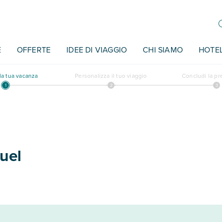
E
OFFERTE
IDEE DI VIAGGIO
CHI SIAMO
HOTE
a tua vacanza
Personalizza il tuo viaggio
Concludi la p
uel