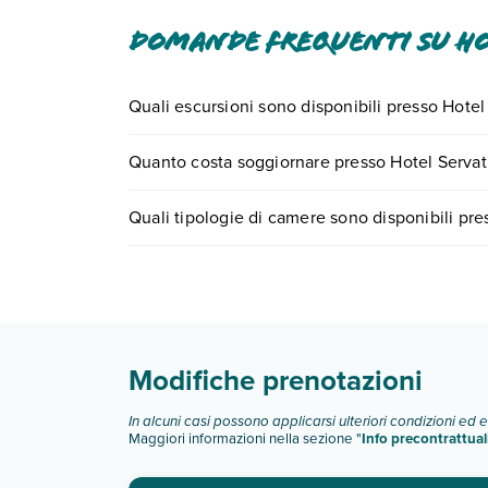
Domande frequenti su Ho
Quali escursioni sono disponibili presso Hote
Tante sono le escursioni che potrai vivere sogg
Quanto costa soggiornare presso Hotel Serva
numero 0721.17231 o
prenotando un appuntame
I prezzi di Hotel Servatur Don Miguel possono vari
Quali tipologie di camere sono disponibili pr
scegli quando partire.
Hotel Servatur Don Miguel dispone di diverse ti
camera doppia con balcone
camera tripla
camera superior
camera superior vista piscina
Modifiche prenotazioni
Scopri tutti i dettagli nel paragrafo dedicato "
Inf
In alcuni casi possono applicarsi ulteriori condizioni ed 
Maggiori informazioni nella sezione "
Info precontrattual