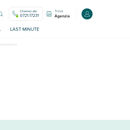
Trova
Chiamaci allo
Accedi o registrati all
0721.17231
Agenzia
L
LAST MINUTE
renotazione