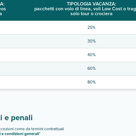
A:
TIPOLOGIA VACANZA:
eos
pacchetti con volo di linea, voli Low Cost o trag
a
solo tour o crociera
25%
30%
40%
60%
80%
 e penali
eccezioni come da termini contrattuali
i e condizioni generali
"