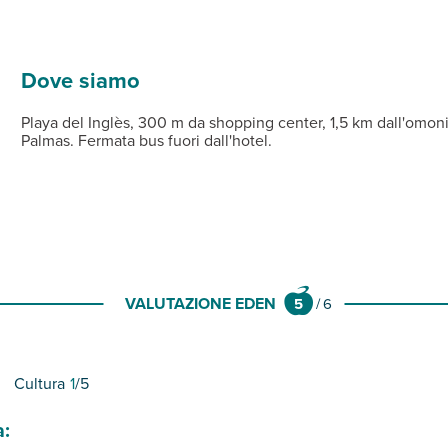
ollegamenti gratuiti dall'hotel.
vizi privati, TV con canali satellitari, telefono, connessione Wi‑
pagamento, ristorante per la cena à la carte (BODY’S restaurant, pr
eli mare a disposizione (con cauzione per le camere classic) e con
Dove siamo
Playa del Inglès, 300 m da shopping center, 1,5 km dall'omoni
Palmas. Fermata bus fuori dall'hotel.
VALUTAZIONE EDEN
5
/
6
Cultura
1
/5
a: