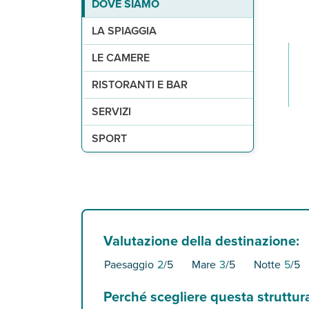
DOVE SIAMO
di sabbia dorata, Playa del Ingles, a 1,5 km con c
286 camere, distribuite su 5 piani, tutte con ser
1 ristorante principale a buffet e 1 pool bar. A 
1 piscina attrezzata con ombrelloni, lettini e t
palestra. A pagamento, campo da tennis.
LA SPIAGGIA
LE CAMERE
RISTORANTI E BAR
SERVIZI
SPORT
Valutazione della destinazione:
Paesaggio
2
/5
Mare
3
/5
Notte
5
/5
Perché scegliere questa struttur