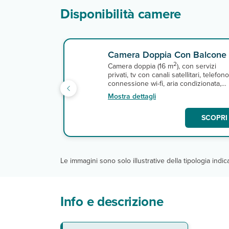
Disponibilità camere
Camera Doppia Con Balcone
2
Camera doppia (16 m
), con servizi
privati, tv con canali satellitari, telefono
connessione wi-fi, aria condizionata,
cassetta di sicurezza e
Mostra dettagli
terrazza/balcone.
SCOPRI 
Le immagini sono solo illustrative della tipologia indi
Info e descrizione
La spiaggia
Le camere
Ristoranti e bar
Servizi
Sport