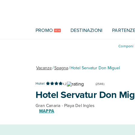
Vai al contenuto principale
PROMO
DESTINAZIONI
PARTENZ
NEW
Componi l
Vacanze
/
Spagna
/
Hotel Servatur Don Miguel
Hotel
4,2
(
2546
)
Hotel Servatur Don Mig
Gran Canaria - Playa Del Ingles
MAPPA