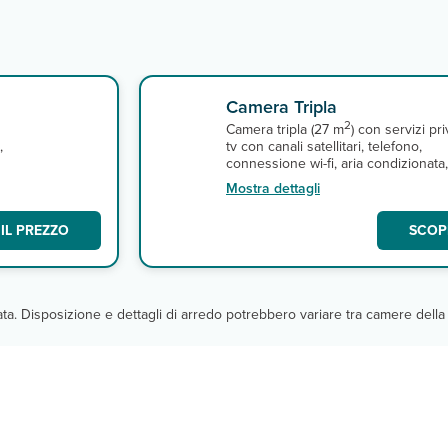
Camera Tripla
2
Camera tripla (27 m
) con servizi priv
,
tv con canali satellitari, telefono,
connessione wi-fi, aria condizionata,
cassetta di sicurezza e
Mostra dettagli
terrazza/balcone.
IL PREZZO
SCOPR
cata. Disposizione e dettagli di arredo potrebbero variare tra camere della 