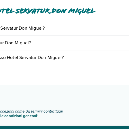
tel Servatur Don Miguel
l Servatur Don Miguel?
iornando presso Hotel Servatur Don Miguel. Scoprile tutte nella
sezion
tur Don Miguel?
nto
.
are in base a vari fattori (per es. date, condizioni dell'hotel, ecc). Per
esso Hotel Servatur Don Miguel?
pologie di camere:
o e descrizione
".
eccezioni come da termini contrattuali.
i e condizioni generali
"