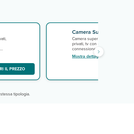
Camera Superior:
2
ati,
Camera superior (25 m
), con ser
privati, tv con canali satellitari, te
connessione wi-fi, aria condiziona
cassetta di sicurezza e
Mostra dettagli
terrazza/balcone.
I IL PREZZO
SCO
stessa tipologia.