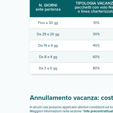
TIPOLOGIA VACANZ
N. GIORNI
pacchetti con volo N
ante partenza
o linea charterizzat
Fino a 30 gg
10%
Da 29 a 20 gg
30%
Da 19 a 9 gg
40%
Da 8 a 4 gg
60%
Da 3 a 0 gg
80%
Annullamento vacanza: costi
In alcuni casi possono applicarsi ulteriori condizioni ed 
Maggiori informazioni nella sezione "
Info precontrattual