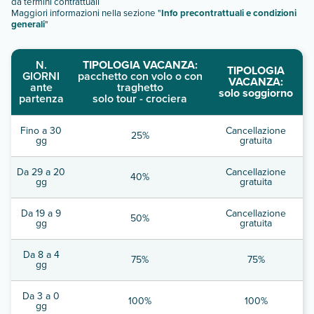
da termini contrattuali
Maggiori informazioni nella sezione "
Info precontrattuali e condizioni
generali
"
N.
TIPOLOGIA VACANZA:
TIPOLOGIA
GIORNI
pacchetto con volo o con
VACANZA:
ante
traghetto
solo soggiorno
partenza
solo tour - crociera
Fino a 30
Cancellazione
25%
gg
gratuita
Da 29 a 20
Cancellazione
40%
gg
gratuita
Da 19 a 9
Cancellazione
50%
gg
gratuita
Da 8 a 4
75%
75%
gg
Da 3 a 0
100%
100%
gg