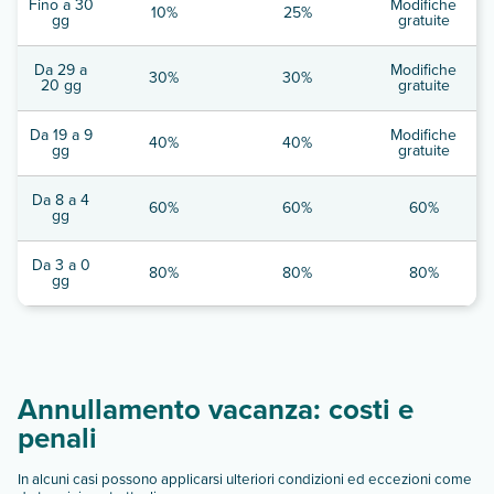
Fino a 30
Modifiche
10%
25%
gg
gratuite
Da 29 a
Modifiche
30%
30%
20 gg
gratuite
Da 19 a 9
Modifiche
40%
40%
gg
gratuite
Da 8 a 4
60%
60%
60%
gg
Da 3 a 0
80%
80%
80%
gg
Annullamento vacanza: costi e
penali
In alcuni casi possono applicarsi ulteriori condizioni ed eccezioni come