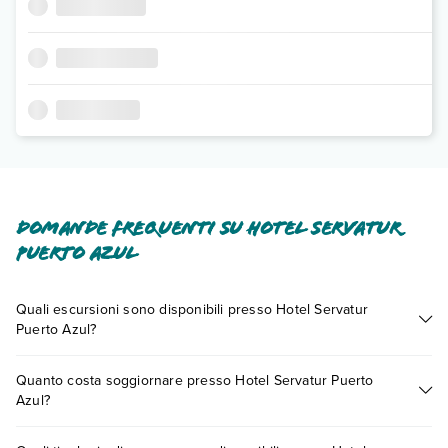
Domande frequenti su Hotel Servatur
Puerto Azul
Quali escursioni sono disponibili presso Hotel Servatur
Puerto Azul?
Tante sono le escursioni che potrai vivere soggiornando
Quanto costa soggiornare presso Hotel Servatur Puerto
presso Hotel Servatur Puerto Azul. Scoprile tutte nella
Azul?
sezione dedicata
o contatta il call center chiamando il numero
0721.17231 o
prenotando un appuntamento
.
I prezzi di Hotel Servatur Puerto Azul possono variare in base