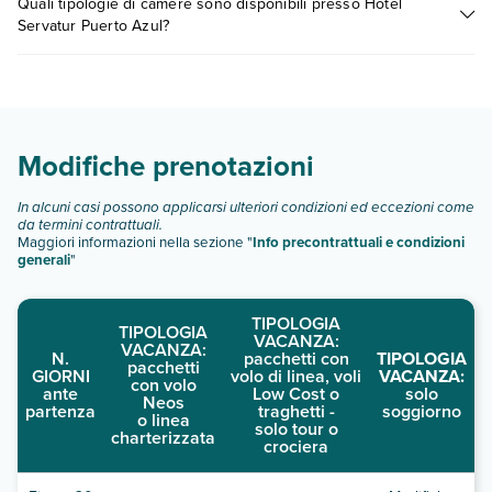
Quali tipologie di camere sono disponibili presso Hotel
a vari fattori (per es. date, condizioni dell'hotel, ecc). Per
Servatur Puerto Azul?
consultare i prezzi, compila il motore di ricerca e scegli
quando partire.
Hotel Servatur Puerto Azul dispone di diverse tipologie di
camere:
classic
classic vista mare laterale
Modifiche prenotazioni
superior vista mare laterale
junior suite
In alcuni casi possono applicarsi ulteriori condizioni ed eccezioni come
junior suite vista mare
da termini contrattuali.
suite vista mare
Maggiori informazioni nella sezione "
Info precontrattuali e condizioni
generali
"
Scopri tutti i dettagli nel paragrafo dedicato "
Info e
descrizione
".
TIPOLOGIA
TIPOLOGIA
VACANZA:
VACANZA:
N.
pacchetti con
TIPOLOGIA
pacchetti
GIORNI
volo di linea, voli
VACANZA:
con volo
ante
Low Cost o
solo
Neos
partenza
traghetti -
soggiorno
o linea
solo tour o
charterizzata
crociera