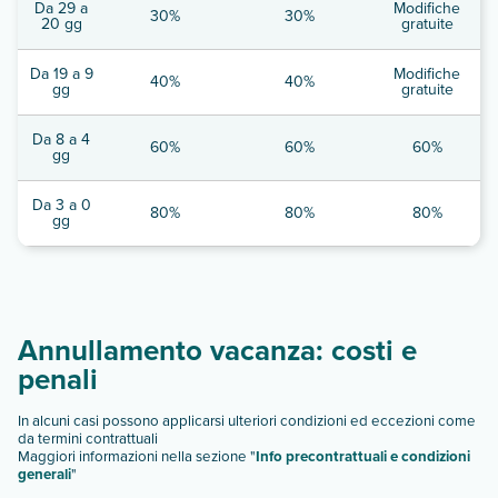
Da 29 a
Modifiche
30%
30%
20 gg
gratuite
Da 19 a 9
Modifiche
40%
40%
gg
gratuite
Da 8 a 4
60%
60%
60%
gg
Da 3 a 0
80%
80%
80%
gg
Annullamento vacanza: costi e
penali
In alcuni casi possono applicarsi ulteriori condizioni ed eccezioni come
da termini contrattuali
Maggiori informazioni nella sezione "
Info precontrattuali e condizioni
generali
"