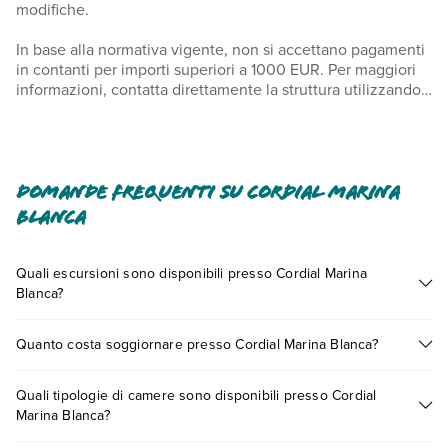
modifiche.
In base alla normativa vigente, non si accettano pagamenti
in contanti per importi superiori a 1000 EUR. Per maggiori
informazioni, contatta direttamente la struttura utilizzando i
recapiti indicati nella conferma della prenotazione. Nelle
camere della struttura sono ammessi solo gli ospiti
registrati. Sono in corso lavori edili in un edificio vicino ed è
possibile che il rumore del cantiere arrechi disturbo.
Domande frequenti su Cordial Marina
Blanca
Quali escursioni sono disponibili presso Cordial Marina
Blanca?
Tante sono le escursioni che potrai vivere soggiornando
Quanto costa soggiornare presso Cordial Marina Blanca?
presso Cordial Marina Blanca. Scoprile tutte nella
sezione
dedicata
o contatta il call center chiamando il numero
I prezzi di Cordial Marina Blanca possono variare in base a
0721.17231 o
prenotando un appuntamento
.
Quali tipologie di camere sono disponibili presso Cordial
vari fattori (per es. date, condizioni dell'hotel, ecc). Per
Marina Blanca?
consultare i prezzi, compila il motore di ricerca e scegli
quando partire.