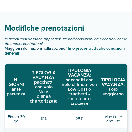
Cordial Marina Blanca dispone di diverse tipologie di camere:
Scopri tutti i dettagli nel paragrafo dedicato "
Info e
descrizione
".
Modifiche prenotazioni
In alcuni casi possono applicarsi ulteriori condizioni ed eccezioni come
da termini contrattuali.
Maggiori informazioni nella sezione "
Info precontrattuali e condizioni
generali
"
TIPOLOGIA
TIPOLOGIA
VACANZA:
VACANZA:
N.
pacchetti con
TIPOLOGIA
pacchetti
GIORNI
volo di linea, voli
VACANZA:
con volo
ante
Low Cost o
solo
Neos
partenza
traghetti -
soggiorno
o linea
solo tour o
charterizzata
crociera
Fino a 30
Modifiche
10%
25%
gg
gratuite