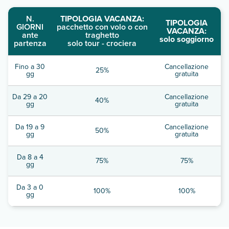
N.
TIPOLOGIA VACANZA:
TIPOLOGIA
GIORNI
pacchetto con volo o con
VACANZA:
ante
traghetto
solo soggiorno
partenza
solo tour - crociera
Fino a 30
Cancellazione
25%
gg
gratuita
Da 29 a 20
Cancellazione
40%
gg
gratuita
Da 19 a 9
Cancellazione
50%
gg
gratuita
Da 8 a 4
75%
75%
gg
Da 3 a 0
100%
100%
gg