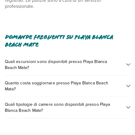
registrati. Le pulizie sono a cura di un servizio
professionale.
Domande frequenti su Playa Blanca
Beach Mate
Quali escursioni sono disponibili presso Playa Blanca
Beach Mate?
Tante sono le escursioni che potrai vivere soggiornando
Quanto costa soggiornare presso Playa Blanca Beach
presso Playa Blanca Beach Mate. Scoprile tutte nella
sezione
Mate?
dedicata
o contatta il call center chiamando il numero
0721.17231 o
prenotando un appuntamento
.
I prezzi di Playa Blanca Beach Mate possono variare in base a
Quali tipologie di camere sono disponibili presso Playa
vari fattori (per es. date, condizioni dell'hotel, ecc). Per
Blanca Beach Mate?
consultare i prezzi, compila il motore di ricerca e scegli
quando partire.
Playa Blanca Beach Mate dispone di diverse tipologie di
camere: