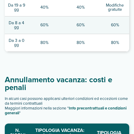
Da 19 a 9
Modifiche
40%
40%
gg
gratuite
Da 8 a 4
60%
60%
60%
gg
Da 3 a 0
80%
80%
80%
gg
Annullamento vacanza: costi e
penali
In alcuni casi possono applicarsi ulteriori condizioni ed eccezioni come
da termini contrattuali
Maggiori informazioni nella sezione "
Info precontrattuali e condizioni
generali
"
N.
TIPOLOGIA VACANZA:
TIPOLOGIA