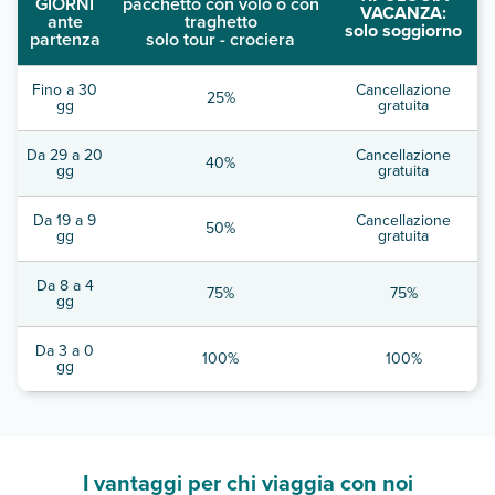
GIORNI
pacchetto con volo o con
VACANZA:
ante
traghetto
solo soggiorno
partenza
solo tour - crociera
Fino a 30
Cancellazione
25%
gg
gratuita
Da 29 a 20
Cancellazione
40%
gg
gratuita
Da 19 a 9
Cancellazione
50%
gg
gratuita
Da 8 a 4
75%
75%
gg
Da 3 a 0
100%
100%
gg
I vantaggi per chi viaggia con noi