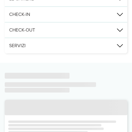
Punti di interesse:
Questa villa vanta una piscina privata e TV al plasma. Troverai anc
CHECK-IN
Le distanze sono visualizzate con un'approssimazione di 0,1 chilo
CHECK-OUT
Leggi Tutto
Entro le: 11:00
SERVIZI
Avrai a disposizione molti servizi ricreativi, tra cui una piscina a
Il un parcheggio gratuito è disponibile in loco.