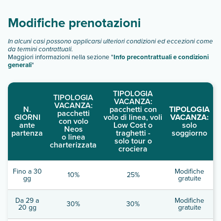
Scopri tutti i dettagli nel paragrafo dedicato "
Info e
descrizione
".
Modifiche prenotazioni
In alcuni casi possono applicarsi ulteriori condizioni ed eccezioni come
da termini contrattuali.
Maggiori informazioni nella sezione "
Info precontrattuali e condizioni
generali
"
TIPOLOGIA
TIPOLOGIA
VACANZA:
VACANZA:
N.
pacchetti con
TIPOLOGIA
pacchetti
GIORNI
volo di linea, voli
VACANZA:
con volo
ante
Low Cost o
solo
Neos
partenza
traghetti -
soggiorno
o linea
solo tour o
charterizzata
crociera
Fino a 30
Modifiche
10%
25%
gg
gratuite
Da 29 a
Modifiche
30%
30%
20 gg
gratuite