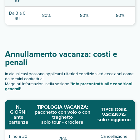
Da 3 a 0
80%
80%
80%
gg
Annullamento vacanza: costi e
penali
In alcuni casi possono applicarsi ulteriori condizioni ed eccezioni come
da termini contrattuali
Maggiori informazioni nella sezione "
Info precontrattuali e condizioni
generali
"
N.
TIPOLOGIA VACANZA:
TIPOLOGIA
GIORNI
pacchetto con volo o con
VACANZA:
ante
traghetto
solo soggiorno
partenza
solo tour - crociera
Fino a 30
Cancellazione
25%