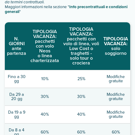
da termini contrattuali.
Maggiori informazioni nella sezione "
Info precontrattuali e condizioni
generali
"
TIPOLOGIA
TIPOLOGIA
VACANZA:
VACANZA:
N.
pacchetti con
TIPOLOGIA
pacchetti
GIORNI
volo di linea, voli
VACANZA:
con volo
ante
Low Cost o
solo
Neos
partenza
traghetti -
soggiorno
o linea
solo tour o
charterizzata
crociera
Fino a 30
Modifiche
10%
25%
gg
gratuite
Da 29 a
Modifiche
30%
30%
20 gg
gratuite
Da 19 a 9
Modifiche
40%
40%
gg
gratuite
Da 8 a 4
60%
60%
60%
gg