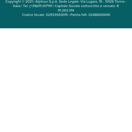
Copyright © 2021 | Alpitour S.p.A. Sede Legale: Via Lugaro, 15 - 10126 Torino -
Italia | Tel. (+39)011.0171111 | Capitale Sociale sottoscritto e versato: €
91.262.014
Codice fiscale: 02933920015 | Partita IVA: 02486000041