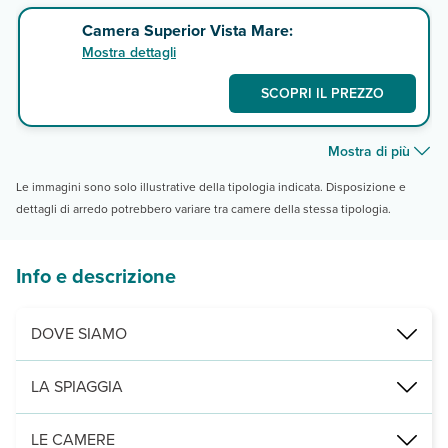
Camera Superior Vista Mare:
Mostra dettagli
SCOPRI IL PREZZO
Mostra di più
Le immagini sono solo illustrative della tipologia indicata. Disposizione e
dettagli di arredo potrebbero variare tra camere della stessa tipologia.
Info e descrizione
DOVE SIAMO
Playa Blanca, a 600 m da Playa Papagayo, 3,4 km da Playa Dorada,
LA SPIAGGIA
spiaggia di ciottoli, non attrezzata. A 600 m dall’hotel si trova l
LE CAMERE