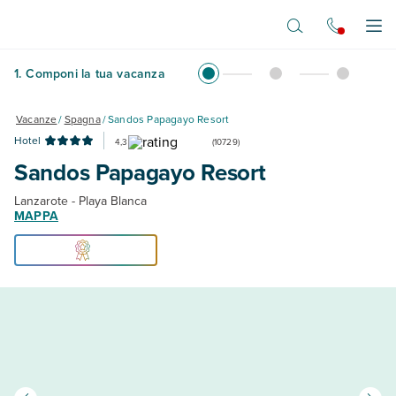
Vai al contenuto principale
Apr
1
.
Componi la tua vacanza
Vacanze
/
Spagna
/
Sandos Papagayo Resort
Hotel
4,3
(
10729
)
Sandos Papagayo Resort
Lanzarote - Playa Blanca
MAPPA