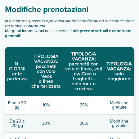
Modifiche prenotazioni
In alcuni casi possono applicarsi ulteriori condizioni ed eccezioni come
da termini contrattuali.
Maggiori informazioni nella sezione "
Info precontrattuali e condizioni
generali
"
TIPOLOGIA
TIPOLOGIA
VACANZA:
VACANZA:
N.
pacchetti con
TIPOLOGIA
pacchetti
GIORNI
volo di linea, voli
VACANZA:
con volo
ante
Low Cost o
solo
Neos
partenza
traghetti -
soggiorno
o linea
solo tour o
charterizzata
crociera
Fino a 30
Modifiche
10%
25%
gg
gratuite
Da 29 a
Modifiche
30%
30%
20 gg
gratuite