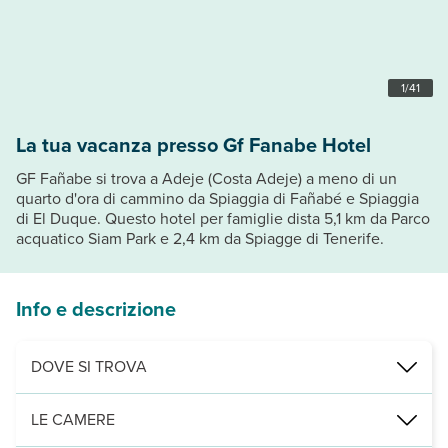
1
/
41
La tua vacanza presso Gf Fanabe Hotel
GF Fañabe si trova a Adeje (Costa Adeje) a meno di un
quarto d'ora di cammino da Spiaggia di Fañabé e Spiaggia
di El Duque. Questo hotel per famiglie dista 5,1 km da Parco
acquatico Siam Park e 2,4 km da Spiagge di Tenerife.
Info e descrizione
DOVE SI TROVA
Nelle vicinanze di: I Negozi del Duca
LE CAMERE
Punti di interesse: