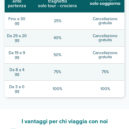
ante
traghetto
solo soggiorno
partenza
solo tour - crociera
Fino a 30
Cancellazione
25%
gg
gratuita
Da 29 a 20
Cancellazione
40%
gg
gratuita
Da 19 a 9
Cancellazione
50%
gg
gratuita
Da 8 a 4
75%
75%
gg
Da 3 a 0
100%
100%
gg
I vantaggi per chi viaggia con noi