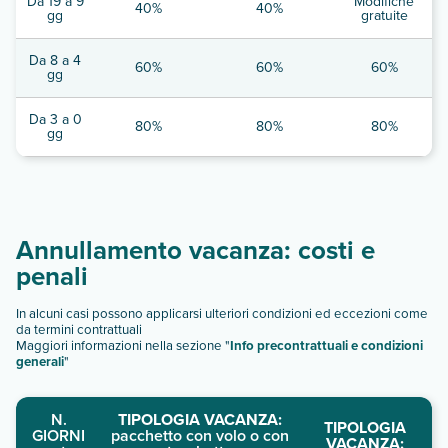
Da 19 a 9
Modifiche
40%
40%
gg
gratuite
Da 8 a 4
60%
60%
60%
gg
Da 3 a 0
80%
80%
80%
gg
Annullamento vacanza: costi e
penali
In alcuni casi possono applicarsi ulteriori condizioni ed eccezioni come
da termini contrattuali
Maggiori informazioni nella sezione "
Info precontrattuali e condizioni
generali
"
N.
TIPOLOGIA VACANZA:
TIPOLOGIA
GIORNI
pacchetto con volo o con
VACANZA: