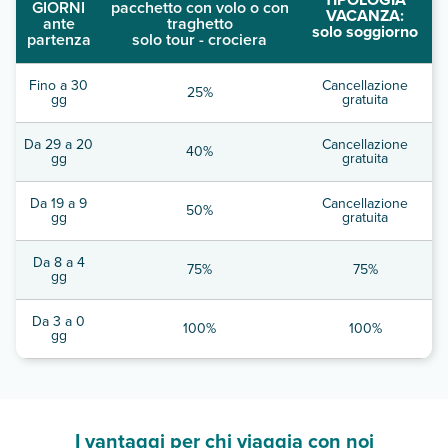
GIORNI
pacchetto con volo o con
VACANZA:
ante
traghetto
solo soggiorno
partenza
solo tour - crociera
Fino a 30
Cancellazione
25%
gg
gratuita
Da 29 a 20
Cancellazione
40%
gg
gratuita
Da 19 a 9
Cancellazione
50%
gg
gratuita
Da 8 a 4
75%
75%
gg
Da 3 a 0
100%
100%
gg
I vantaggi per chi viaggia con noi