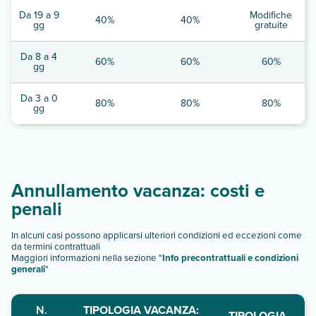
Da 19 a 9
Modifiche
40%
40%
gg
gratuite
Da 8 a 4
60%
60%
60%
gg
Da 3 a 0
80%
80%
80%
gg
Annullamento vacanza: costi e
penali
In alcuni casi possono applicarsi ulteriori condizioni ed eccezioni come
da termini contrattuali
Maggiori informazioni nella sezione "
Info precontrattuali e condizioni
generali
"
N.
TIPOLOGIA VACANZA:
TIPOLOGIA