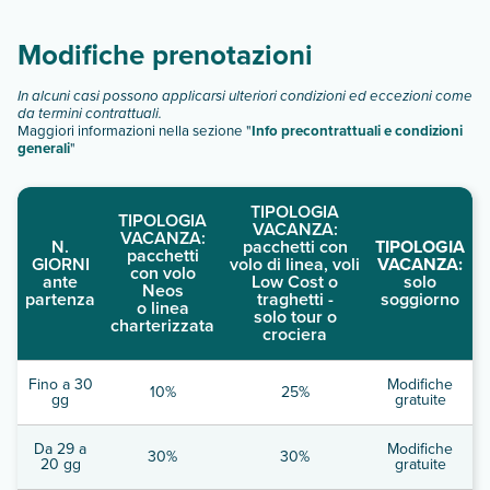
descrizione
".
Modifiche prenotazioni
In alcuni casi possono applicarsi ulteriori condizioni ed eccezioni come
da termini contrattuali.
Maggiori informazioni nella sezione "
Info precontrattuali e condizioni
generali
"
TIPOLOGIA
TIPOLOGIA
VACANZA:
VACANZA:
N.
pacchetti con
TIPOLOGIA
pacchetti
GIORNI
volo di linea, voli
VACANZA:
con volo
ante
Low Cost o
solo
Neos
partenza
traghetti -
soggiorno
o linea
solo tour o
charterizzata
crociera
Fino a 30
Modifiche
10%
25%
gg
gratuite
Da 29 a
Modifiche
30%
30%
20 gg
gratuite